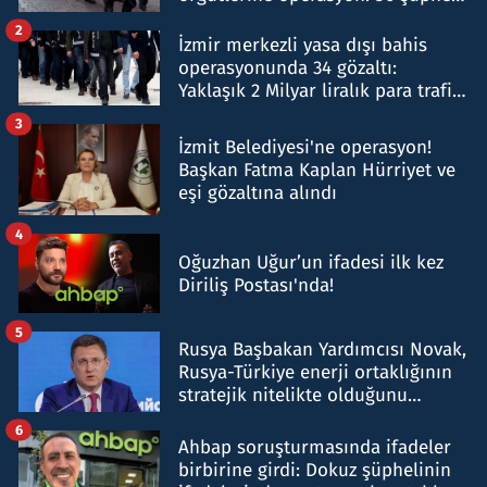
hakkında gözaltı kararı
2
İzmir merkezli yasa dışı bahis
operasyonunda 34 gözaltı:
Yaklaşık 2 Milyar liralık para trafiği
tespit edildi
3
İzmit Belediyesi'ne operasyon!
Başkan Fatma Kaplan Hürriyet ve
eşi gözaltına alındı
4
Oğuzhan Uğur’un ifadesi ilk kez
Diriliş Postası'nda!
5
Rusya Başbakan Yardımcısı Novak,
Rusya-Türkiye enerji ortaklığının
stratejik nitelikte olduğunu
belirtti
6
Ahbap soruşturmasında ifadeler
birbirine girdi: Dokuz şüphelinin