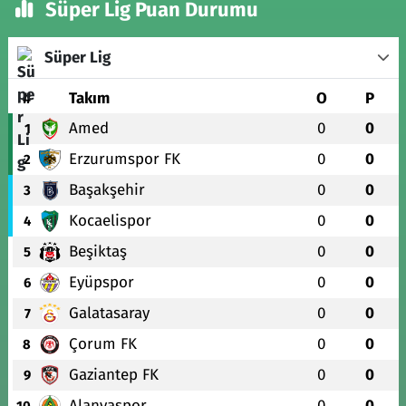
Süper Lig Puan Durumu
Süper Lig
#
Takım
O
P
Amed
0
0
1
Erzurumspor FK
0
0
2
Başakşehir
0
0
3
Kocaelispor
0
0
4
Beşiktaş
0
0
5
Eyüpspor
0
0
6
Galatasaray
0
0
7
Çorum FK
0
0
8
Gaziantep FK
0
0
9
Alanyaspor
0
0
10