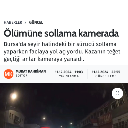
Gündem
HABERLER
GÜNCEL
Haber
Ölümüne sollama kamerada
Kültür Sanat
Bursa'da seyir halindeki bir sürücü sollama
yaparken faciaya yol açıyordu. Kazanın teğet
Kurumsal Haberler
geçtiği anlar kameraya yansıdı.
Lezzet Durağı
MURAT KAHRIMAN
11.12.2024 - 11:03
11.12.2024 - 22:55
EDITÖR
YAYINLANMA
GÜNCELLEME
Memur ve Kamu
Otomobil
Oyun
Ramazan