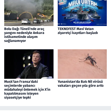
Bolu Dağı Tüneli'nde araç
TEKNOFEST Mavi Vatan
yangını nedeniyle Ankara
ziyaretçi kayıtları başladı
istikametinde ulaşım
sağlanamıyor
Musk’tan Fransa'daki
Yunanistan'da Batı Nil virüsü
seçimlerde yabancı
vakaları geçen yıla göre arttı
müdahaleyi önlemek için X’in
kapatılmasını isteyen
siyasetçiye tepki