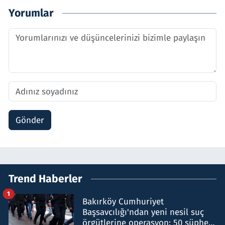
Yorumlar
Gönder
Trend Haberler
1
Bakırköy Cumhuriyet
Başsavcılığı'ndan yeni nesil suç
örgütlerine operasyon: 50 şüpheli