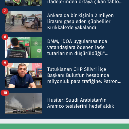
ifadelerinden ortaya çıkan tablo
şok etti
7
Ankara'da bir kişinin 2 milyon
lirasını gasp eden şüpheliler
Kırıkkale'de yakalandı
8
DMM, "DOA uygulamasında
vatandaşlara ödenen iade
tutarlarının düşürüldüğü"
iddiasını yalanladı
9
Tutuklanan CHP Silivri İlçe
Başkanı Bulut'un hesabında
milyonluk para trafiğine: Patron
talimat verdi, ben gönderdim
10
Husiler: Suudi Arabistan'ın
Aramco tesislerini hedef aldık