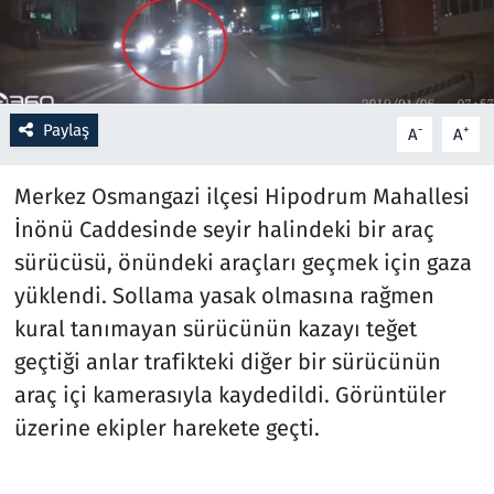
Resmi İlanlar
Rüya Tabirleri
Paylaş
-
+
A
A
Sağlık
Merkez Osmangazi ilçesi Hipodrum Mahallesi
Savunma Sanayi
İnönü Caddesinde seyir halindeki bir araç
sürücüsü, önündeki araçları geçmek için gaza
Seçim 2023
yüklendi. Sollama yasak olmasına rağmen
kural tanımayan sürücünün kazayı teğet
Spor
geçtiği anlar trafikteki diğer bir sürücünün
Teknoloji ve Bilim
araç içi kamerasıyla kaydedildi. Görüntüler
üzerine ekipler harekete geçti.
Televizyon