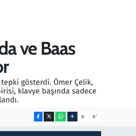
da ve Baas
or
tepki gösterdi. Ömer Çelik,
irisi, klavye başında sadece
landı.
-
+
A
A