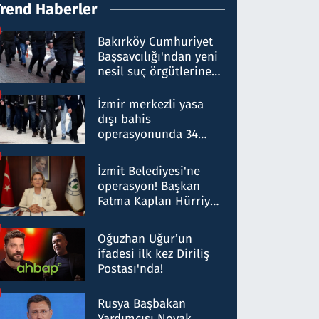
Trend Haberler
Bakırköy Cumhuriyet
Başsavcılığı'ndan yeni
nesil suç örgütlerine
operasyon: 50 şüpheli
hakkında gözaltı kararı
İzmir merkezli yasa
dışı bahis
operasyonunda 34
gözaltı: Yaklaşık 2
Milyar liralık para
İzmit Belediyesi'ne
trafiği tespit edildi
operasyon! Başkan
Fatma Kaplan Hürriyet
ve eşi gözaltına alındı
Oğuzhan Uğur’un
ifadesi ilk kez Diriliş
Postası'nda!
Rusya Başbakan
Yardımcısı Novak,