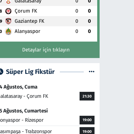
Galatasaray
0
0
7
Çorum FK
0
0
8
Gaziantep FK
0
0
9
Alanyaspor
0
0
0
Detaylar için tıklayın
Süper Lig Fikstür
4 Ağustos, Cuma
alatasaray - Çorum FK
21:30
5 Ağustos, Cumartesi
onyaspor - Rizespor
19:00
asımpaşa - Trabzonspor
19:00