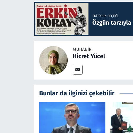
EDITÖRÜN SEÇTIĞI
Özgün tarzıyla
MUHABIR
Hicret Yücel
Bunlar da ilginizi çekebilir