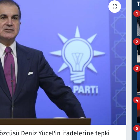
1
2
3
4
5
özcüsü Deniz Yücel'in ifadelerine tepki