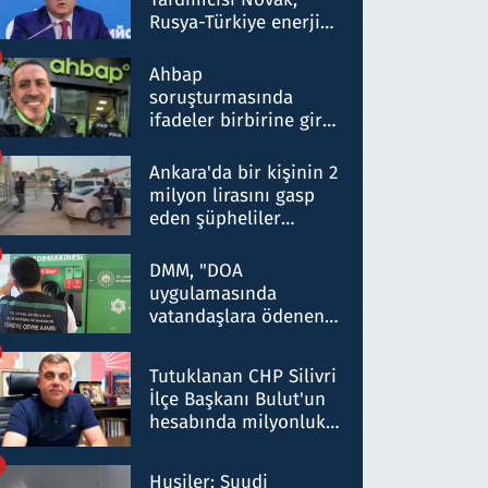
Rusya-Türkiye enerji
ortaklığının stratejik
nitelikte olduğunu
Ahbap
belirtti
soruşturmasında
ifadeler birbirine girdi:
Dokuz şüphelinin
ifadelerinden ortaya
Ankara'da bir kişinin 2
çıkan tablo şok etti
milyon lirasını gasp
eden şüpheliler
Kırıkkale'de yakalandı
DMM, "DOA
uygulamasında
vatandaşlara ödenen
iade tutarlarının
düşürüldüğü" iddiasını
Tutuklanan CHP Silivri
yalanladı
İlçe Başkanı Bulut'un
hesabında milyonluk
para trafiğine: Patron
talimat verdi, ben
Husiler: Suudi