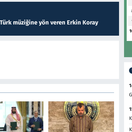
 Türk müziğine yön veren Erkin Koray
1
1
G
1
K
K