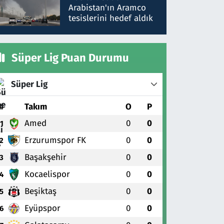
gönderdim
Arabistan'ın Aramco
tesislerini hedef aldık
Süper Lig Puan Durumu
Süper Lig
#
Takım
O
P
Amed
0
0
1
Erzurumspor FK
0
0
2
Başakşehir
0
0
3
Kocaelispor
0
0
4
Beşiktaş
0
0
5
Eyüpspor
0
0
6