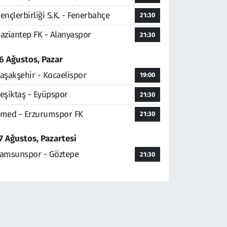
ençlerbirliği S.K. - Fenerbahçe
21:30
aziantep FK - Alanyaspor
21:30
6 Ağustos, Pazar
aşakşehir - Kocaelispor
19:00
eşiktaş - Eyüpspor
21:30
med - Erzurumspor FK
21:30
7 Ağustos, Pazartesi
amsunspor - Göztepe
21:30