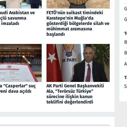
G
uudi Arabistan ve
FETÖ'nün suikast timindeki
üçlü savunma
Karatepe'nin Muğla'da
G
 imzaladı
gösterdiği bölgelerde silah ve
mühimmat aramasına
1
başlandı
B
B
A
1
a "Casperlar" suç
AK Parti Genel Başkanvekili
S
eni dava açıldı
Ala, "Terörsüz Türkiye"
sürecine ilişkin kanun
teklifini değerlendirdi