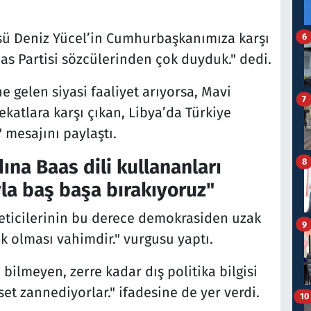
üsü Deniz Yücel’in Cumhurbaşkanımıza karşı
6
Baas Partisi sözcülerinden çok duyduk." dedi.
ne gelen siyasi faaliyet arıyorsa, Mavi
7
ekatlara karşı çıkan, Libya’da Türkiye
 mesajını paylaştı.
ına Baas dili kullananları
8
yla baş başa bırakıyoruz"
öneticilerinin bu derece demokrasiden uzak
9
k olması vahimdir." vurgusu yaptı.
i bilmeyen, zerre kadar dış politika bilgisi
set zannediyorlar." ifadesine de yer verdi.
10