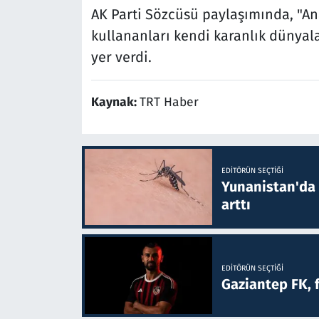
AK Parti Sözcüsü paylaşımında, "An
kullananları kendi karanlık dünyala
yer verdi.
Kaynak:
TRT Haber
EDITÖRÜN SEÇTIĞI
Yunanistan'da B
arttı
EDITÖRÜN SEÇTIĞI
Gaziantep FK, 