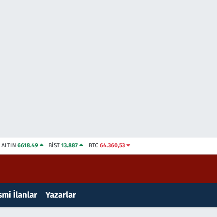
ALTIN
6618.49
BİST
13.887
BTC
64.360,53
mi İlanlar
Yazarlar