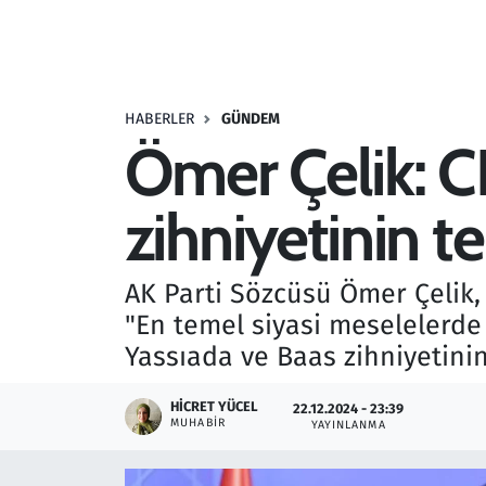
Resmi İlanlar
Rüya Tabirleri
HABERLER
GÜNDEM
Ömer Çelik: C
Sağlık
zihniyetinin t
Savunma Sanayi
Seçim 2023
AK Parti Sözcüsü Ömer Çelik, 
"En temel siyasi meselelerde 
Spor
Yassıada ve Baas zihniyetinin 
Teknoloji ve Bilim
HICRET YÜCEL
22.12.2024 - 23:39
MUHABIR
YAYINLANMA
Televizyon