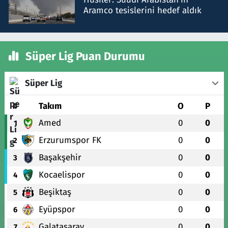
Aramco tesislerini hedef aldık
Süper Lig Puan Durumu
Süper Lig
#
Takım
O
P
Amed
0
0
1
Erzurumspor FK
0
0
2
Başakşehir
0
0
3
Kocaelispor
0
0
4
Beşiktaş
0
0
5
Eyüpspor
0
0
6
Galatasaray
0
0
7