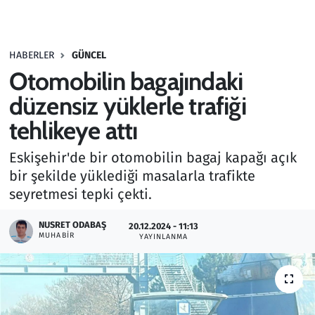
Gündem
HABERLER
GÜNCEL
Haber
Otomobilin bagajındaki
Kültür Sanat
düzensiz yüklerle trafiği
tehlikeye attı
Kurumsal Haberler
Eskişehir'de bir otomobilin bagaj kapağı açık
Lezzet Durağı
bir şekilde yüklediği masalarla trafikte
seyretmesi tepki çekti.
Memur ve Kamu
NUSRET ODABAŞ
20.12.2024 - 11:13
MUHABIR
YAYINLANMA
Otomobil
Oyun
Ramazan