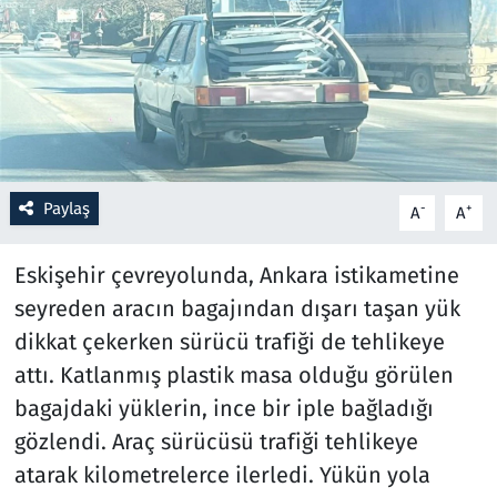
Resmi İlanlar
Rüya Tabirleri
Sağlık
Paylaş
-
+
A
A
Savunma Sanayi
Eskişehir çevreyolunda, Ankara istikametine
Seçim 2023
seyreden aracın bagajından dışarı taşan yük
Spor
dikkat çekerken sürücü trafiği de tehlikeye
attı. Katlanmış plastik masa olduğu görülen
Teknoloji ve Bilim
bagajdaki yüklerin, ince bir iple bağladığı
gözlendi. Araç sürücüsü trafiği tehlikeye
Televizyon
atarak kilometrelerce ilerledi. Yükün yola