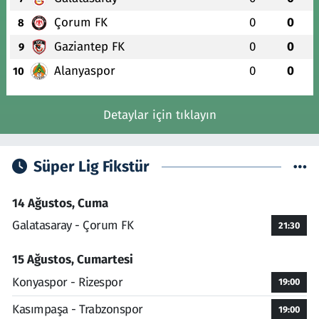
Çorum FK
0
0
8
Gaziantep FK
0
0
9
Alanyaspor
0
0
10
Detaylar için tıklayın
Süper Lig Fikstür
14 Ağustos, Cuma
Galatasaray - Çorum FK
21:30
15 Ağustos, Cumartesi
Konyaspor - Rizespor
19:00
Kasımpaşa - Trabzonspor
19:00