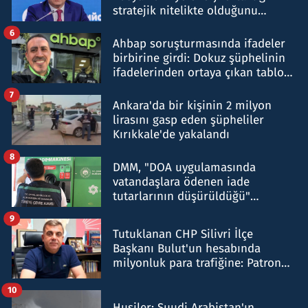
stratejik nitelikte olduğunu
belirtti
6
Ahbap soruşturmasında ifadeler
birbirine girdi: Dokuz şüphelinin
ifadelerinden ortaya çıkan tablo
şok etti
7
Ankara'da bir kişinin 2 milyon
lirasını gasp eden şüpheliler
Kırıkkale'de yakalandı
8
DMM, "DOA uygulamasında
vatandaşlara ödenen iade
tutarlarının düşürüldüğü"
iddiasını yalanladı
9
Tutuklanan CHP Silivri İlçe
Başkanı Bulut'un hesabında
milyonluk para trafiğine: Patron
talimat verdi, ben gönderdim
10
Husiler: Suudi Arabistan'ın