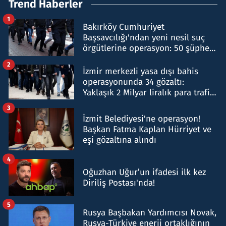
Trend Haberler
1
Bakırköy Cumhuriyet
Başsavcılığı'ndan yeni nesil suç
örgütlerine operasyon: 50 şüpheli
hakkında gözaltı kararı
2
İzmir merkezli yasa dışı bahis
operasyonunda 34 gözaltı:
Yaklaşık 2 Milyar liralık para trafiği
tespit edildi
3
İzmit Belediyesi'ne operasyon!
Başkan Fatma Kaplan Hürriyet ve
eşi gözaltına alındı
4
Oğuzhan Uğur’un ifadesi ilk kez
Diriliş Postası'nda!
5
Rusya Başbakan Yardımcısı Novak,
Rusya-Türkiye enerji ortaklığının