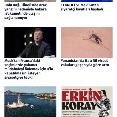
Bolu Dağı Tüneli'nde araç
TEKNOFEST Mavi Vatan
yangını nedeniyle Ankara
ziyaretçi kayıtları başladı
istikametinde ulaşım
sağlanamıyor
Musk’tan Fransa'daki
Yunanistan'da Batı Nil virüsü
seçimlerde yabancı
vakaları geçen yıla göre arttı
müdahaleyi önlemek için X’in
kapatılmasını isteyen
siyasetçiye tepki