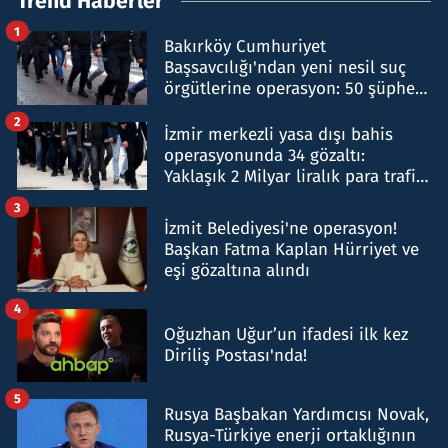
Trend Haberler
1
Bakırköy Cumhuriyet
Başsavcılığı'ndan yeni nesil suç
örgütlerine operasyon: 50 şüpheli
hakkında gözaltı kararı
2
İzmir merkezli yasa dışı bahis
operasyonunda 34 gözaltı:
Yaklaşık 2 Milyar liralık para trafiği
tespit edildi
3
İzmit Belediyesi'ne operasyon!
Başkan Fatma Kaplan Hürriyet ve
eşi gözaltına alındı
4
Oğuzhan Uğur’un ifadesi ilk kez
Diriliş Postası'nda!
5
Rusya Başbakan Yardımcısı Novak,
Rusya-Türkiye enerji ortaklığının