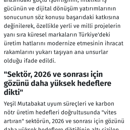
gücünün ve dijital dönüşüm yatırımlarının
sonucunun söz konusu başarıdaki katkısına
değinilerek, özellikle yerli ve milli projelerin
yanı sıra küresel markaların Türkiye'deki
üretim hatlarını modernize etmesinin ihracat
rakamlarını yukarı taşıyan ana unsurlar
olduğu ifade edildi.
"Sektör, 2026 ve sonrası için
gözünü daha yüksek hedeflere
dikti"
Yeşil Mutabakat uyum süreçleri ve karbon
nötr üretim hedefleri doğrultusunda "vites
artıran" sektörün, 2026 ve sonrası için gözünü
daha yüksek hedeflere diktiğinin altı çizilen