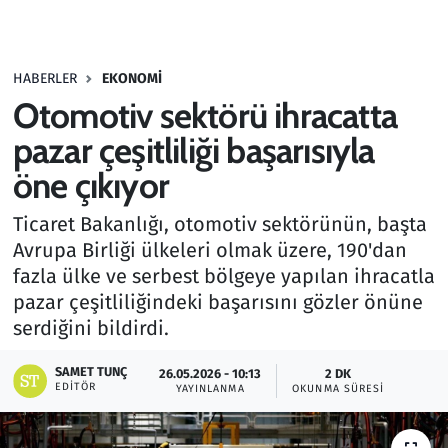
Gündem
HABERLER
EKONOMI
Haber
Otomotiv sektörü ihracatta
Kültür Sanat
pazar çeşitliliği başarısıyla
öne çıkıyor
Kurumsal Haberler
Ticaret Bakanlığı, otomotiv sektörünün, başta
Lezzet Durağı
Avrupa Birliği ülkeleri olmak üzere, 190'dan
fazla ülke ve serbest bölgeye yapılan ihracatla
Memur ve Kamu
pazar çeşitliliğindeki başarısını gözler önüne
serdiğini bildirdi.
Otomobil
SAMET TUNÇ
26.05.2026 - 10:13
2 DK
EDITÖR
Oyun
YAYINLANMA
OKUNMA SÜRESI
Ramazan