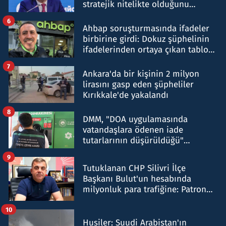
stratejik nitelikte olduğunu
belirtti
6
Ahbap soruşturmasında ifadeler
birbirine girdi: Dokuz şüphelinin
ifadelerinden ortaya çıkan tablo
şok etti
7
Ankara'da bir kişinin 2 milyon
lirasını gasp eden şüpheliler
Kırıkkale'de yakalandı
8
DMM, "DOA uygulamasında
vatandaşlara ödenen iade
tutarlarının düşürüldüğü"
iddiasını yalanladı
9
Tutuklanan CHP Silivri İlçe
Başkanı Bulut'un hesabında
milyonluk para trafiğine: Patron
talimat verdi, ben gönderdim
10
Husiler: Suudi Arabistan'ın