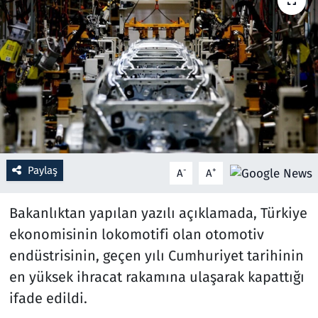
Resmi İlanlar
Rüya Tabirleri
Sağlık
Savunma Sanayi
Paylaş
-
+
A
A
Seçim 2023
Bakanlıktan yapılan yazılı açıklamada, Türkiye
Spor
ekonomisinin lokomotifi olan otomotiv
Teknoloji ve Bilim
endüstrisinin, geçen yılı Cumhuriyet tarihinin
en yüksek ihracat rakamına ulaşarak kapattığı
Televizyon
ifade edildi.