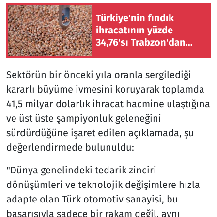
Türkiye'nin fındık
ihracatının yüzde
34,76'sı Trabzon'dan
yapıldı
Sektörün bir önceki yıla oranla sergilediği
kararlı büyüme ivmesini koruyarak toplamda
41,5 milyar dolarlık ihracat hacmine ulaştığına
ve üst üste şampiyonluk geleneğini
sürdürdüğüne işaret edilen açıklamada, şu
değerlendirmede bulunuldu:
"Dünya genelindeki tedarik zinciri
dönüşümleri ve teknolojik değişimlere hızla
adapte olan Türk otomotiv sanayisi, bu
başarısıyla sadece bir rakam değil, aynı