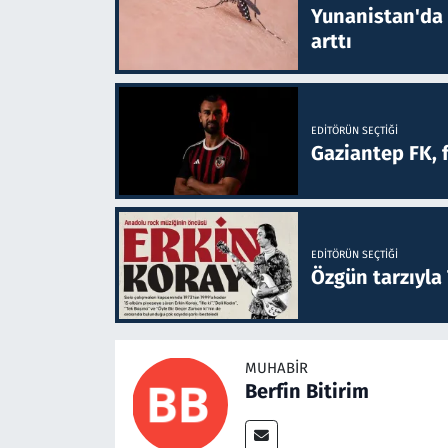
Yunanistan'da B
arttı
EDITÖRÜN SEÇTIĞI
Gaziantep FK, 
EDITÖRÜN SEÇTIĞI
Özgün tarzıyla
MUHABIR
Berfin Bitirim