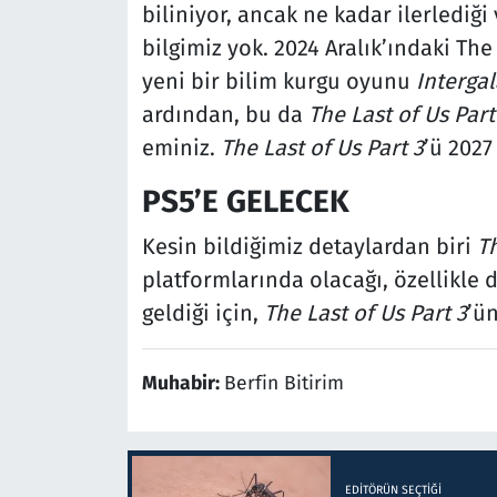
biliniyor, ancak ne kadar ilerlediğ
bilgimiz yok. 2024 Aralık’ındaki T
yeni bir bilim kurgu oyunu
Intergal
ardından, bu da
The Last of Us Part
eminiz.
The Last of Us Part 3
’ü 2027
PS5’E GELECEK
Kesin bildiğimiz detaylardan biri
Th
platformlarında olacağı, özellikle 
geldiği için,
The Last of Us Part 3
’ü
Muhabir:
Berfin Bitirim
EDITÖRÜN SEÇTIĞI