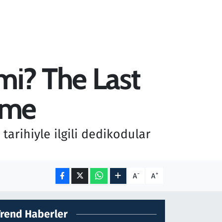
mi? The Last
işme
tarihiyle ilgili dedikodular
-
+
A
A
Trend Haberler