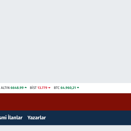
ALTIN
6648.99
BİST
13.779
BTC
64.960,21
mi İlanlar
Yazarlar