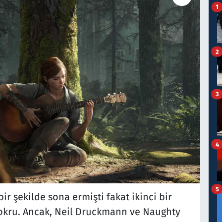
1
2
3
4
5
bir şekilde sona ermişti fakat ikinci bir
yokru. Ancak, Neil Druckmann ve Naughty