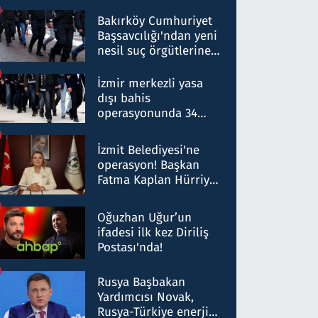
Bakırköy Cumhuriyet
Başsavcılığı'ndan yeni
nesil suç örgütlerine
operasyon: 50 şüpheli
hakkında gözaltı kararı
İzmir merkezli yasa
dışı bahis
operasyonunda 34
gözaltı: Yaklaşık 2
Milyar liralık para
İzmit Belediyesi'ne
trafiği tespit edildi
operasyon! Başkan
Fatma Kaplan Hürriyet
ve eşi gözaltına alındı
Oğuzhan Uğur’un
ifadesi ilk kez Diriliş
Postası'nda!
Rusya Başbakan
Yardımcısı Novak,
Rusya-Türkiye enerji