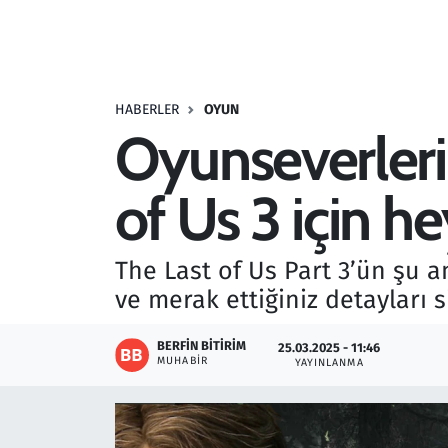
Resmi İlanlar
Rüya Tabirleri
HABERLER
OYUN
Oyunseverleri
Sağlık
of Us 3 için h
Savunma Sanayi
Seçim 2023
The Last of Us Part 3’ün şu a
ve merak ettiğiniz detayları si
Spor
BERFIN BITIRIM
25.03.2025 - 11:46
Teknoloji ve Bilim
MUHABIR
YAYINLANMA
Televizyon