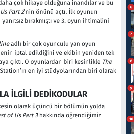
 daha çok hikaye olduğuna inandılar ve bu
6
 Us Part 2
’nin önünü açtı. İlk oyunun
anıtsız bırakmıştı ve 3. oyun ihtimalini
7
line
adlı bir çok oyunculu yan oyun
enin iptal edildiğini ve ekibin yeniden tek
ya çıktı. O oyunlardan biri kesinlikle
The
8
Station’ın en iyi stüdyolarından biri olarak
9
LA İLGİLİ DEDİKODULAR
i kesin olarak üçüncü bir bölümün yolda
st of Us Part 3
hakkında öğrendiğimiz
10