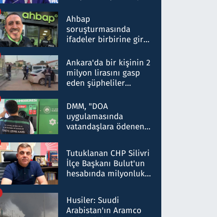
ortaklığının stratejik
nitelikte olduğunu
Ahbap
belirtti
soruşturmasında
ifadeler birbirine girdi:
Dokuz şüphelinin
ifadelerinden ortaya
Ankara'da bir kişinin 2
çıkan tablo şok etti
milyon lirasını gasp
eden şüpheliler
Kırıkkale'de yakalandı
DMM, "DOA
uygulamasında
vatandaşlara ödenen
iade tutarlarının
düşürüldüğü" iddiasını
Tutuklanan CHP Silivri
yalanladı
İlçe Başkanı Bulut'un
hesabında milyonluk
para trafiğine: Patron
talimat verdi, ben
Husiler: Suudi
gönderdim
Arabistan'ın Aramco