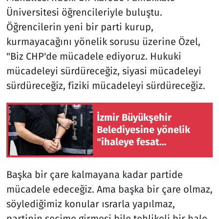
Üniversitesi öğrencileriyle buluştu.
Öğrencilerin yeni bir parti kurup,
kurmayacağını yönelik sorusu üzerine Özel,
"Biz CHP'de mücadele ediyoruz. Hukuki
mücadeleyi sürdüreceğiz, siyasi mücadeleyi
sürdüreceğiz, fiziki mücadeleyi sürdüreceğiz.
İzmir Büyükşehir
Belediyesine yönelik
"ihaleye fesat
karıştırma"
soruşturmasında 2
Başka bir çare kalmayana kadar partide
şüpheli tutuklandı
mücadele edeceğiz. Ama başka bir çare olmaz,
söylediğimiz konular ısrarla yapılmaz,
partinin seçime girmesi bile tehlikeli bir hale