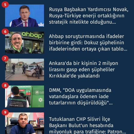
5
Rusya Başbakan Yardımcısı Novak,
Rusya-Türkiye enerji ortaklığının
stratejik nitelikte olduğunu
belirtti
6
Ahbap soruşturmasında ifadeler
birbirine girdi: Dokuz şüphelinin
ifadelerinden ortaya çıkan tablo
şok etti
7
Ankara'da bir kişinin 2 milyon
lirasını gasp eden şüpheliler
Kırıkkale'de yakalandı
8
DMM, "DOA uygulamasında
vatandaşlara ödenen iade
tutarlarının düşürüldüğü"
iddiasını yalanladı
9
Tutuklanan CHP Silivri İlçe
Başkanı Bulut'un hesabında
milyonluk para trafiğine: Patron