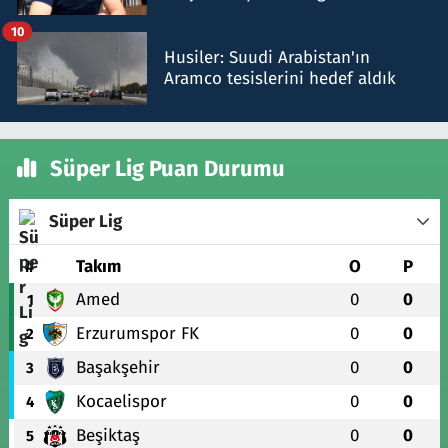
talimat verdi, ben gönderdim
10
Husiler: Suudi Arabistan'ın
Aramco tesislerini hedef aldık
Süper Lig Puan Durumu
Süper Lig
#
Takım
O
P
Amed
0
0
1
Erzurumspor FK
0
0
2
Başakşehir
0
0
3
Kocaelispor
0
0
4
Beşiktaş
0
0
5