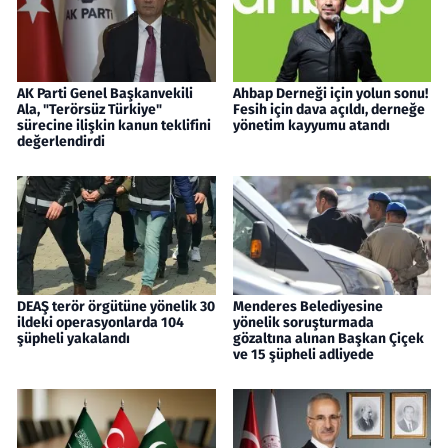
AK Parti Genel Başkanvekili
Ahbap Derneği için yolun sonu!
Ala, "Terörsüz Türkiye"
Fesih için dava açıldı, derneğe
sürecine ilişkin kanun teklifini
yönetim kayyumu atandı
değerlendirdi
DEAŞ terör örgütüne yönelik 30
Menderes Belediyesine
ildeki operasyonlarda 104
yönelik soruşturmada
şüpheli yakalandı
gözaltına alınan Başkan Çiçek
ve 15 şüpheli adliyede