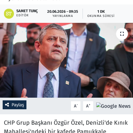
SAMET TUNÇ
20.06.2026 - 09:35
1 DK
Resmi İlanlar
EDITÖR
YAYINLANMA
OKUNMA SÜRESI
Rüya Tabirleri
Sağlık
Savunma Sanayi
Seçim 2023
Spor
Teknoloji ve Bilim
Paylaş
-
+
A
A
Televizyon
CHP Grup Başkanı Özgür Özel, Denizli'de Kınık
Mahallesi'ndeki bir kafede Pamukkale