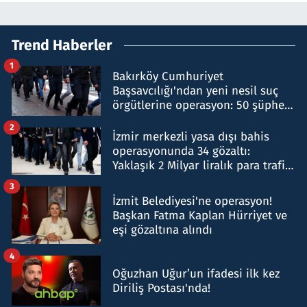
Trend Haberler
1
Bakırköy Cumhuriyet
Başsavcılığı'ndan yeni nesil suç
örgütlerine operasyon: 50 şüpheli
hakkında gözaltı kararı
2
İzmir merkezli yasa dışı bahis
operasyonunda 34 gözaltı:
Yaklaşık 2 Milyar liralık para trafiği
tespit edildi
3
İzmit Belediyesi'ne operasyon!
Başkan Fatma Kaplan Hürriyet ve
eşi gözaltına alındı
4
Oğuzhan Uğur’un ifadesi ilk kez
Diriliş Postası'nda!