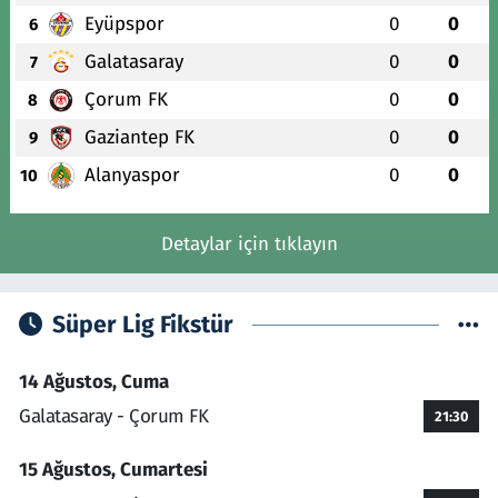
Eyüpspor
0
0
6
Galatasaray
0
0
7
Çorum FK
0
0
8
Gaziantep FK
0
0
9
Alanyaspor
0
0
10
Detaylar için tıklayın
Süper Lig Fikstür
14 Ağustos, Cuma
Galatasaray - Çorum FK
21:30
15 Ağustos, Cumartesi