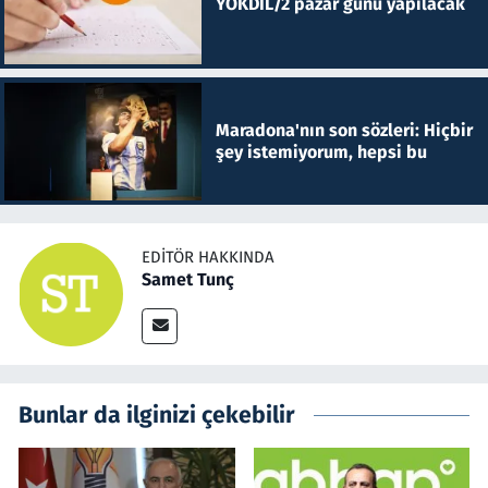
YÖKDİL/2 pazar günü yapılacak
Maradona'nın son sözleri: Hiçbir
şey istemiyorum, hepsi bu
EDITÖR HAKKINDA
Samet Tunç
Bunlar da ilginizi çekebilir