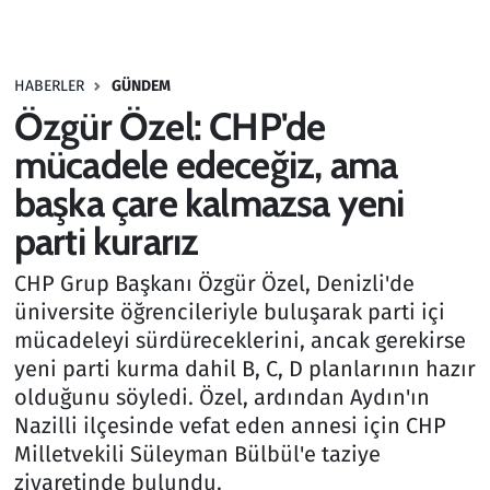
Gündem
HABERLER
GÜNDEM
Haber
Özgür Özel: CHP'de
Kültür Sanat
mücadele edeceğiz, ama
başka çare kalmazsa yeni
Kurumsal Haberler
parti kurarız
Lezzet Durağı
CHP Grup Başkanı Özgür Özel, Denizli'de
üniversite öğrencileriyle buluşarak parti içi
Memur ve Kamu
mücadeleyi sürdüreceklerini, ancak gerekirse
yeni parti kurma dahil B, C, D planlarının hazır
Otomobil
olduğunu söyledi. Özel, ardından Aydın'ın
Nazilli ilçesinde vefat eden annesi için CHP
Oyun
Milletvekili Süleyman Bülbül'e taziye
ziyaretinde bulundu.
Ramazan