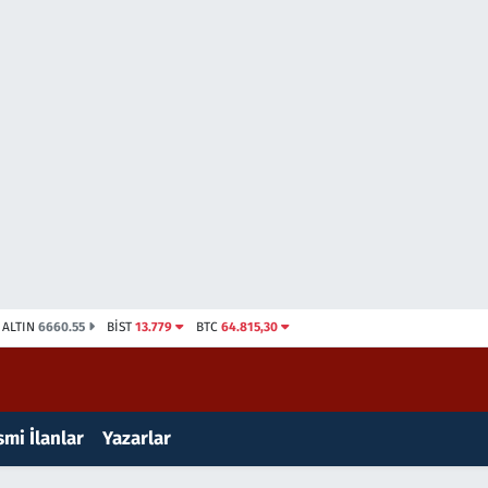
ALTIN
6660.55
BİST
13.779
BTC
64.815,30
mi İlanlar
Yazarlar