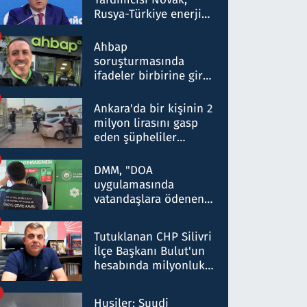
Rusya-Türkiye enerji
ortaklığının stratejik
nitelikte olduğunu
Ahbap
belirtti
soruşturmasında
ifadeler birbirine girdi:
Dokuz şüphelinin
ifadelerinden ortaya
Ankara'da bir kişinin 2
çıkan tablo şok etti
milyon lirasını gasp
eden şüpheliler
Kırıkkale'de yakalandı
DMM, "DOA
uygulamasında
vatandaşlara ödenen
iade tutarlarının
düşürüldüğü" iddiasını
Tutuklanan CHP Silivri
yalanladı
İlçe Başkanı Bulut'un
hesabında milyonluk
para trafiğine: Patron
talimat verdi, ben
Husiler: Suudi