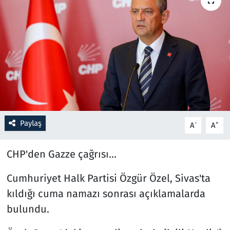
Resmi İlanlar
Rüya Tabirleri
Sağlık
Savunma Sanayi
Paylaş
-
+
A
A
Seçim 2023
CHP'den Gazze çağrısı...
Spor
Cumhuriyet Halk Partisi Özgür Özel, Sivas'ta
Teknoloji ve Bilim
kıldığı cuma namazı sonrası açıklamalarda
Televizyon
bulundu.