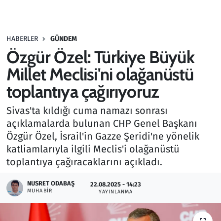
Gündem
HABERLER
GÜNDEM
Haber
Özgür Özel: Türkiye Büyük
Kültür Sanat
Millet Meclisi'ni olağanüstü
toplantıya çağırıyoruz
Kurumsal Haberler
Sivas'ta kıldığı cuma namazı sonrası
Lezzet Durağı
açıklamalarda bulunan CHP Genel Başkanı
Özgür Özel, İsrail'in Gazze Şeridi'ne yönelik
Memur ve Kamu
katliamlarıyla ilgili Meclis'i olağanüstü
toplantıya çağıracaklarını açıkladı.
Otomobil
NUSRET ODABAŞ
22.08.2025 - 14:23
MUHABIR
Oyun
YAYINLANMA
Ramazan