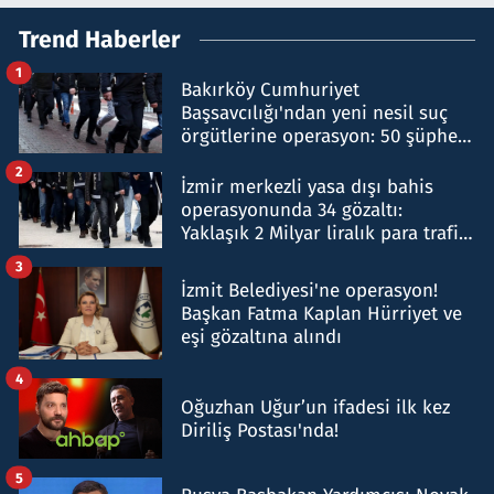
Trend Haberler
1
Bakırköy Cumhuriyet
Başsavcılığı'ndan yeni nesil suç
örgütlerine operasyon: 50 şüpheli
hakkında gözaltı kararı
2
İzmir merkezli yasa dışı bahis
operasyonunda 34 gözaltı:
Yaklaşık 2 Milyar liralık para trafiği
tespit edildi
3
İzmit Belediyesi'ne operasyon!
Başkan Fatma Kaplan Hürriyet ve
eşi gözaltına alındı
4
Oğuzhan Uğur’un ifadesi ilk kez
Diriliş Postası'nda!
5