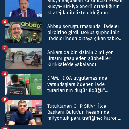
Rusya Başbakan Yardımcısı Novak,
Rusya-Türkiye enerji ortaklığının
stratejik nitelikte olduğunu
belirtti
6
Ahbap soruşturmasında ifadeler
birbirine girdi: Dokuz şüphelinin
ifadelerinden ortaya çıkan tablo
şok etti
7
Ankara'da bir kişinin 2 milyon
lirasını gasp eden şüpheliler
Kırıkkale'de yakalandı
8
DMM, "DOA uygulamasında
vatandaşlara ödenen iade
tutarlarının düşürüldüğü"
iddiasını yalanladı
9
Tutuklanan CHP Silivri İlçe
Başkanı Bulut'un hesabında
milyonluk para trafiğine: Patron
talimat verdi, ben gönderdim