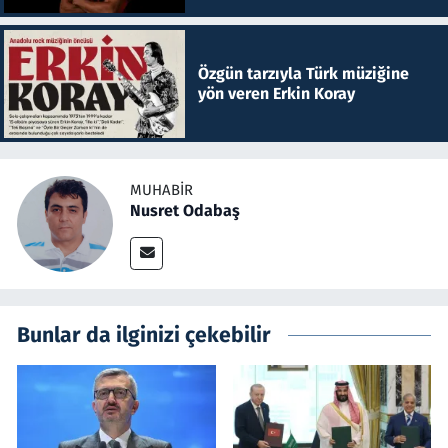
Özgün tarzıyla Türk müziğine
yön veren Erkin Koray
MUHABIR
Nusret Odabaş
Bunlar da ilginizi çekebilir