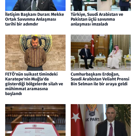
İletişim Başkanı Duran: Mekke
Türkiye, Suudi Arabistan ve
Ortak Savunma Anlaşması
Pakistan üçlü savunma
tarihi bir adımdır
anlaşması imzaladı
FETÖ'nün suikast timindeki
Cumhurbaşkanı Erdoğan,
Karatepe'nin Muğla'da
Suudi Arabistan Veliaht Prensi
gösterdiği bölgelerde silah ve
Bin Selman ile bir araya geldi
mühimmat aramasına
başlandı