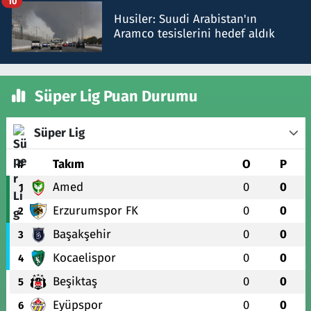
10
Husiler: Suudi Arabistan'ın
Aramco tesislerini hedef aldık
Süper Lig Puan Durumu
Süper Lig
#
Takım
O
P
Amed
0
0
1
Erzurumspor FK
0
0
2
Başakşehir
0
0
3
Kocaelispor
0
0
4
Beşiktaş
0
0
5
Eyüpspor
0
0
6