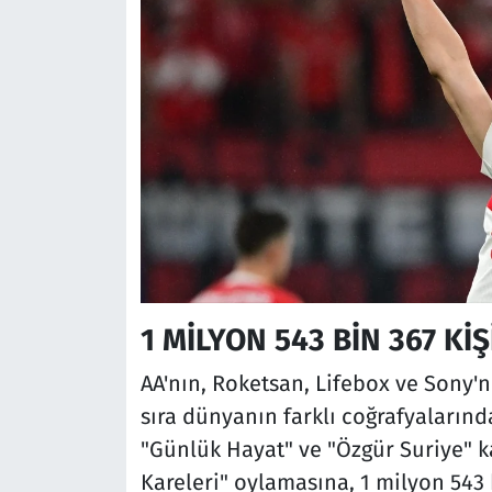
1 MİLYON 543 BİN 367 KİŞ
AA'nın, Roketsan, Lifebox ve Sony'ni
sıra dünyanın farklı coğrafyalarınd
"Günlük Hayat" ve "Özgür Suriye" kat
Kareleri" oylamasına, 1 milyon 543 b