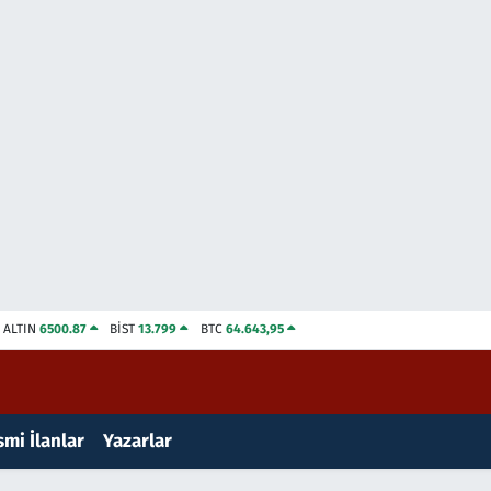
ALTIN
6500.87
BİST
13.799
BTC
64.643,95
mi İlanlar
Yazarlar