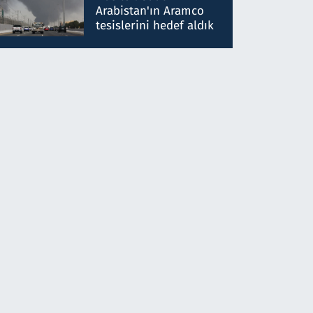
gönderdim
Arabistan'ın Aramco
tesislerini hedef aldık