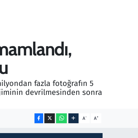
tamamlandı,
du
milyondan fazla fotoğrafın 5
rejiminin devrilmesinden sonra
-
+
A
A