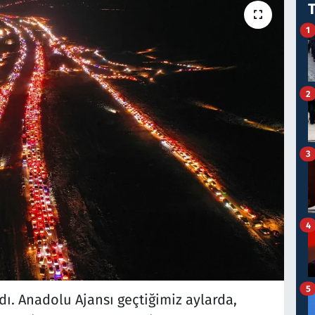
1
2
3
4
5
dı. Anadolu Ajansı geçtiğimiz aylarda,