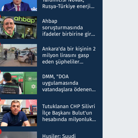
Rusya-Türkiye enerji
ortaklığının stratejik
nitelikte olduğunu
Ahbap
belirtti
soruşturmasında
ifadeler birbirine girdi:
Dokuz şüphelinin
ifadelerinden ortaya
Ankara'da bir kişinin 2
çıkan tablo şok etti
milyon lirasını gasp
eden şüpheliler
Kırıkkale'de yakalandı
DMM, "DOA
uygulamasında
vatandaşlara ödenen
iade tutarlarının
düşürüldüğü" iddiasını
Tutuklanan CHP Silivri
yalanladı
İlçe Başkanı Bulut'un
hesabında milyonluk
para trafiğine: Patron
talimat verdi, ben
Husiler: Suudi