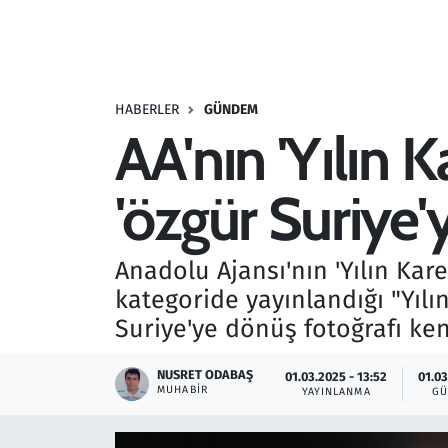
Resmi İlanlar
Rüya Tabirleri
HABERLER
GÜNDEM
AA'nın 'Yılın 
Sağlık
'özgür Suriye'
Savunma Sanayi
Seçim 2023
Anadolu Ajansı'nın 'Yılın Kare
kategoride yayınlandığı "Yılı
Spor
Suriye'ye dönüş fotoğrafı ken
Teknoloji ve Bilim
NUSRET ODABAŞ
01.03.2025 - 13:52
01.03
MUHABIR
YAYINLANMA
GÜ
Televizyon