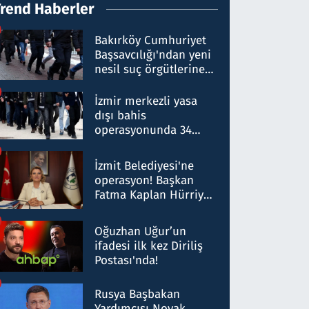
Trend Haberler
Bakırköy Cumhuriyet
Başsavcılığı'ndan yeni
nesil suç örgütlerine
operasyon: 50 şüpheli
hakkında gözaltı kararı
İzmir merkezli yasa
dışı bahis
operasyonunda 34
gözaltı: Yaklaşık 2
Milyar liralık para
İzmit Belediyesi'ne
trafiği tespit edildi
operasyon! Başkan
Fatma Kaplan Hürriyet
ve eşi gözaltına alındı
Oğuzhan Uğur’un
ifadesi ilk kez Diriliş
Postası'nda!
Rusya Başbakan
Yardımcısı Novak,