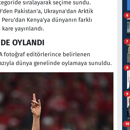
tegoride sıralayarak seçime sundu.
'den Pakistan'a, Ukrayna'dan Arktik
6
 Peru'dan Kenya'ya dünyanın farklı
 kare yayınlandı.
DE OYLANDI
7
 fotoğraf editörlerince belirlenen
t yazıyla dünya genelinde oylamaya sunuldu.
8
9
10