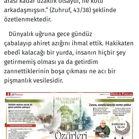
arası kadar uzaklık olsaydı, ne kötü
arkadaşmışsın.” (Zuhruf, 43/38) şeklinde
özetlenmektedir.
Dünyalık uğruna gece gündüz
çabalayıp ahiret azığını ihmal ettik. Hakikaten
ebedî kalacağı bir yurda, insanın hiçbir şey
getirmemiş olması ya da getirdim
zannettiklerinin boşa çıkması ne acı bir
pişmanlık vesilesidir.