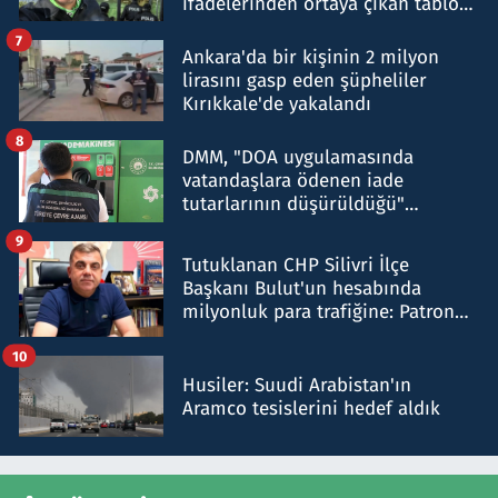
ifadelerinden ortaya çıkan tablo
şok etti
7
Ankara'da bir kişinin 2 milyon
lirasını gasp eden şüpheliler
Kırıkkale'de yakalandı
8
DMM, "DOA uygulamasında
vatandaşlara ödenen iade
tutarlarının düşürüldüğü"
iddiasını yalanladı
9
Tutuklanan CHP Silivri İlçe
Başkanı Bulut'un hesabında
milyonluk para trafiğine: Patron
talimat verdi, ben gönderdim
10
Husiler: Suudi Arabistan'ın
Aramco tesislerini hedef aldık