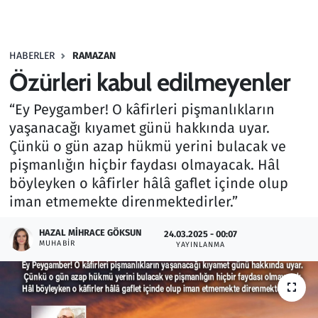
Gündem
HABERLER
RAMAZAN
Haber
Özürleri kabul edilmeyenler
Kültür Sanat
“Ey Peygamber! O kâfirleri pişmanlıkların
yaşanacağı kıyamet günü hakkında uyar.
Kurumsal Haberler
Çünkü o gün azap hükmü yerini bulacak ve
pişmanlığın hiçbir faydası olmayacak. Hâl
Lezzet Durağı
böyleyken o kâfirler hâlâ gaflet içinde olup
iman etmemekte direnmektedirler.”
Memur ve Kamu
HAZAL MIHRACE GÖKSUN
24.03.2025 - 00:07
Otomobil
MUHABIR
YAYINLANMA
Oyun
Ramazan