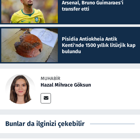
Arsenal, Bruno Guimaraes'i
transfer etti
Pisidia Antiokheia Antik
Kenti'nde 1500 yıllık litürjik kap
bulundu
MUHABIR
Hazal Mihrace Göksun
Bunlar da ilginizi çekebilir