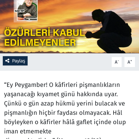
Resmi İlanlar
Rüya Tabirleri
Sağlık
Paylaş
Savunma Sanayi
-
+
A
A
Seçim 2023
“Ey Peygamber! O kâfirleri pişmanlıkların
yaşanacağı kıyamet günü hakkında uyar.
Spor
Çünkü o gün azap hükmü yerini bulacak ve
Teknoloji ve Bilim
pişmanlığın hiçbir faydası olmayacak. Hâl
böyleyken o kâfirler hâlâ gaflet içinde olup
Televizyon
iman etmemekte