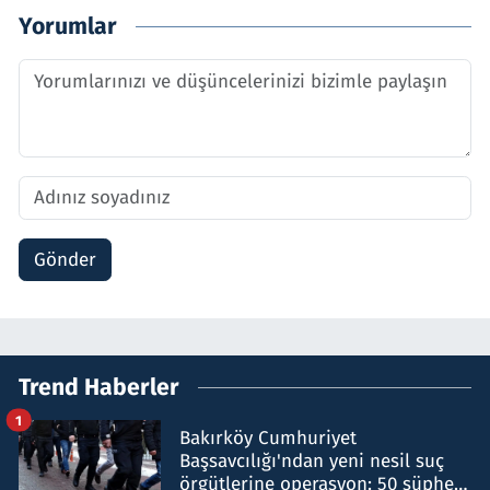
Yorumlar
Gönder
Trend Haberler
1
Bakırköy Cumhuriyet
Başsavcılığı'ndan yeni nesil suç
örgütlerine operasyon: 50 şüpheli