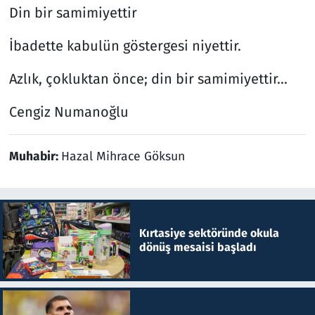
Din bir samimiyettir
İbadette kabulün göstergesi niyettir.
Azlık, çokluktan önce; din bir samimiyettir…
Cengiz Numanoğlu
Muhabir:
Hazal Mihrace Göksun
Kırtasiye sektöründe okula
dönüş mesaisi başladı