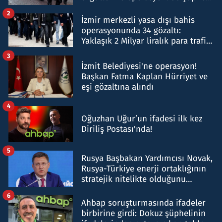
hakkında gözaltı kararı
2
İzmir merkezli yasa dışı bahis
operasyonunda 34 gözaltı:
Yaklaşık 2 Milyar liralık para trafiği
tespit edildi
3
İzmit Belediyesi'ne operasyon!
Başkan Fatma Kaplan Hürriyet ve
eşi gözaltına alındı
4
Oğuzhan Uğur’un ifadesi ilk kez
Diriliş Postası'nda!
5
Rusya Başbakan Yardımcısı Novak,
Rusya-Türkiye enerji ortaklığının
stratejik nitelikte olduğunu
belirtti
6
Ahbap soruşturmasında ifadeler
birbirine girdi: Dokuz şüphelinin