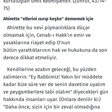
kurtuluştan ümit kesmişlerdir. (Zuhruf, 43/74-
75)
Ahirette "ellerini ısırıp keşke" dememek için
Ahirette bu nevi pişmanlıklara düçar
olmamak için, Cenab-ı Hakk’ın emir ve
yasaklarına riayet edip O'nun
bütün yarattıklarının hak ve hukukuna da son
derece dikkat etmeliyiz.
Kendilerine azabın geleceği, bu yüzden
zalimlerin: "Ey Rabbimiz! Yakın bir müddete
kadar bize süre ver de senin davetine uyalım
ve peygamberlere tabi olalım" diyecekleri gün
hakkında insanları uyar. (Onlara denilir ki:)
"Daha önce, sizin için bir zeval olmadığına