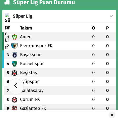
Süper Lig Puan Durumu
Süper Lig
#
Takım
O
P
Amed
0
0
1
Erzurumspor FK
0
0
2
Başakşehir
0
0
3
Kocaelispor
0
0
4
Beşiktaş
0
0
5
Eyüpspor
0
0
6
Galatasaray
0
0
7
Çorum FK
0
0
8
Gaziantep FK
0
0
9
×
Alanyaspor
0
0
10