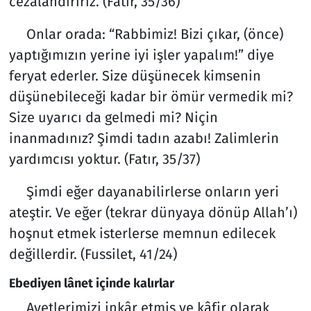
cezalandırırız. (Fatır, 35/36)
Onlar orada: “Rabbimiz! Bizi çıkar, (önce)
yaptığımızın yerine iyi işler yapalım!” diye
feryat ederler. Size düşünecek kimsenin
düşünebileceği kadar bir ömür vermedik mi?
Size uyarıcı da gelmedi mi? Niçin
inanmadınız? Şimdi tadın azabı! Zalimlerin
yardımcısı yoktur. (Fatır, 35/37)
Şimdi eğer dayanabilirlerse onların yeri
ateştir. Ve eğer (tekrar dünyaya dönüp Allah’ı)
hoşnut etmek isterlerse memnun edilecek
değillerdir. (Fussilet, 41/24)
Ebediyen lânet içinde kalırlar
Ayetlerimizi inkâr etmiş ve kâfir olarak