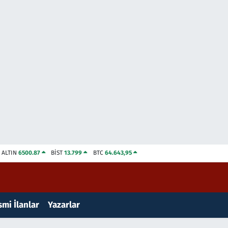
ALTIN
6500.87
BİST
13.799
BTC
64.643,95
mi İlanlar
Yazarlar