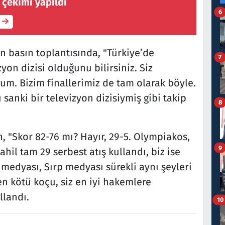
 çekimi yapıldı
6
 basın toplantısında, "Türkiye’de
7
zyon dizisi olduğunu bilirsiniz. Siz
rum. Bizim finallerimiz de tam olarak böyle.
sanki bir televizyon dizisiymiş gibi takip
8
 "Skor 82-76 mı? Hayır, 29-5. Olympiakos,
9
ahil tam 29 serbest atış kullandı, biz ise
medyası, Sırp medyası sürekli aynı şeyleri
n kötü koçu, siz en iyi hakemlere
llandı.
10