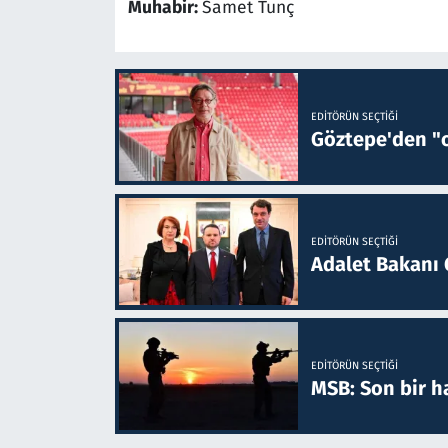
Muhabir:
Samet Tunç
EDITÖRÜN SEÇTIĞI
Göztepe'den "o
EDITÖRÜN SEÇTIĞI
Adalet Bakanı 
EDITÖRÜN SEÇTIĞI
MSB: Son bir ha