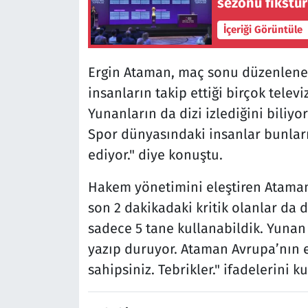
sezonu fikstür
İçeriği Görüntüle
Ergin Ataman, maç sonu düzenlenen
insanların takip ettiği birçok televi
Yunanların da dizi izlediğini biliyo
Spor dünyasındaki insanlar bunları 
ediyor." diye konuştu.
Hakem yönetimini eleştiren Ataman,
son 2 dakikadaki kritik olanlar da d
sadece 5 tane kullanabildik. Yunan 
yazıp duruyor. Ataman Avrupa’nın e
sahipsiniz. Tebrikler." ifadelerini ku