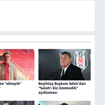
en "olimpik"
Beşiktaş Başkanı Adalı'dan
r
"Salah'ı biz istemedik"
açıklaması