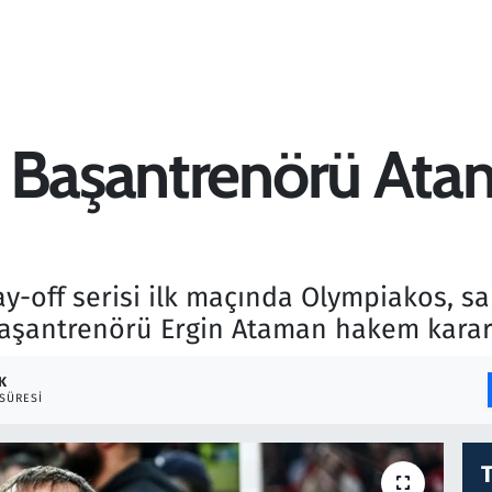
s Başantrenörü Ata
ay-off serisi ilk maçında Olympiakos, s
aşantrenörü Ergin Ataman hakem kararla
K
SÜRESI