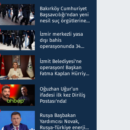
Bakırköy Cumhuriyet
Başsavcılığı'ndan yeni
nesil suç örgütlerine
operasyon: 50 şüpheli
hakkında gözaltı kararı
İzmir merkezli yasa
dışı bahis
operasyonunda 34
gözaltı: Yaklaşık 2
Milyar liralık para
İzmit Belediyesi'ne
trafiği tespit edildi
operasyon! Başkan
Fatma Kaplan Hürriyet
ve eşi gözaltına alındı
Oğuzhan Uğur’un
ifadesi ilk kez Diriliş
Postası'nda!
Rusya Başbakan
Yardımcısı Novak,
Rusya-Türkiye enerji