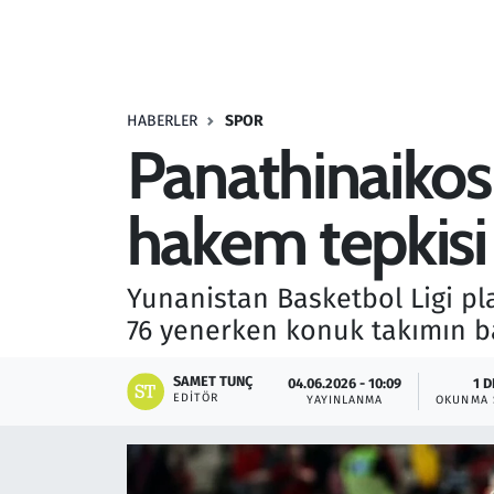
Resmi İlanlar
Rüya Tabirleri
HABERLER
SPOR
Panathinaiko
Sağlık
hakem tepkisi
Savunma Sanayi
Seçim 2023
Yunanistan Basketbol Ligi pl
76 yenerken konuk takımın b
Spor
SAMET TUNÇ
04.06.2026 - 10:09
1 D
Teknoloji ve Bilim
EDITÖR
YAYINLANMA
OKUNMA 
Televizyon