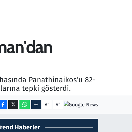
man'dan
ahasında Panathinaikos'u 82-
rına tepki gösterdi.
-
+
A
A
Trend Haberler