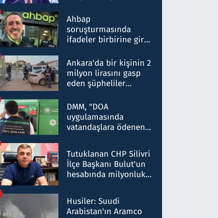
ortaklığının stratejik
nitelikte olduğunu
Ahbap
belirtti
soruşturmasında
ifadeler birbirine girdi:
Dokuz şüphelinin
ifadelerinden ortaya
Ankara'da bir kişinin 2
çıkan tablo şok etti
milyon lirasını gasp
eden şüpheliler
Kırıkkale'de yakalandı
DMM, "DOA
uygulamasında
vatandaşlara ödenen
iade tutarlarının
düşürüldüğü" iddiasını
Tutuklanan CHP Silivri
yalanladı
İlçe Başkanı Bulut'un
hesabında milyonluk
para trafiğine: Patron
talimat verdi, ben
Husiler: Suudi
gönderdim
Arabistan'ın Aramco