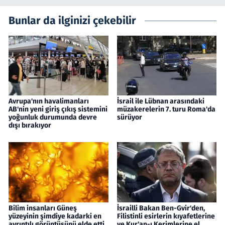
Bunlar da ilginizi çekebilir
Avrupa'nın havalimanları
İsrail ile Lübnan arasındaki
AB'nin yeni giriş çıkış sistemini
müzakerelerin 7. turu Roma'da
yoğunluk durumunda devre
sürüyor
dışı bırakıyor
Bilim insanları Güneş
İsrailli Bakan Ben-Gvir'den,
yüzeyinin şimdiye kadarki en
Filistinli esirlerin kıyafetlerine
ayrıntılı görüntüsünü elde etti
ve Kur'an-ı Kerimlerine el