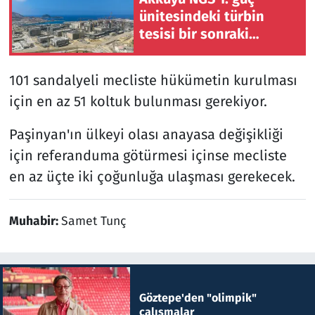
ünitesindeki türbin
tesisi bir sonraki
devreye alma
aşamasına hazır
101 sandalyeli mecliste hükümetin kurulması
için en az 51 koltuk bulunması gerekiyor.
Paşinyan'ın ülkeyi olası anayasa değişikliği
için referanduma götürmesi içinse mecliste
en az üçte iki çoğunluğa ulaşması gerekecek.
Muhabir:
Samet Tunç
Göztepe'den "olimpik"
çalışmalar