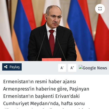
Resmi İlanlar
Rüya Tabirleri
Sağlık
Savunma Sanayi
Seçim 2023
Paylaş
-
+
A
A
Spor
Ermenistan'ın resmi haber ajansı
Teknoloji ve Bilim
Armenpress'in haberine göre, Paşinyan
Ermenistan'ın başkenti Erivan'daki
Televizyon
Cumhuriyet Meydanı'nda, hafta sonu