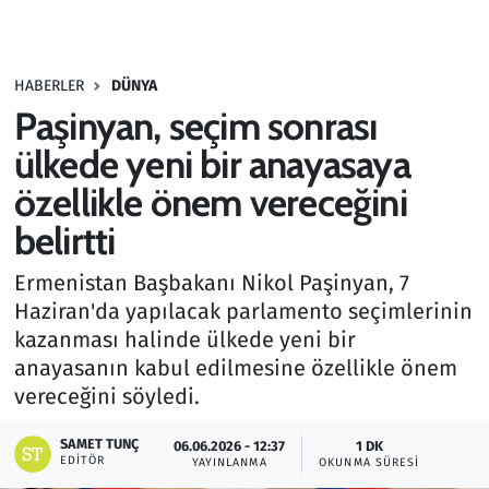
Gündem
HABERLER
DÜNYA
Haber
Paşinyan, seçim sonrası
Kültür Sanat
ülkede yeni bir anayasaya
özellikle önem vereceğini
Kurumsal Haberler
belirtti
Lezzet Durağı
Ermenistan Başbakanı Nikol Paşinyan, 7
Haziran'da yapılacak parlamento seçimlerinin
Memur ve Kamu
kazanması halinde ülkede yeni bir
anayasanın kabul edilmesine özellikle önem
Otomobil
vereceğini söyledi.
Oyun
SAMET TUNÇ
06.06.2026 - 12:37
1 DK
EDITÖR
YAYINLANMA
OKUNMA SÜRESI
Ramazan