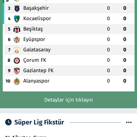
Başakşehir
0
0
3
Kocaelispor
0
0
4
Beşiktaş
0
0
5
Eyüpspor
0
0
6
Galatasaray
0
0
7
Çorum FK
0
0
8
Gaziantep FK
0
0
9
Alanyaspor
0
0
10
Detaylar için tıklayın
Süper Lig Fikstür