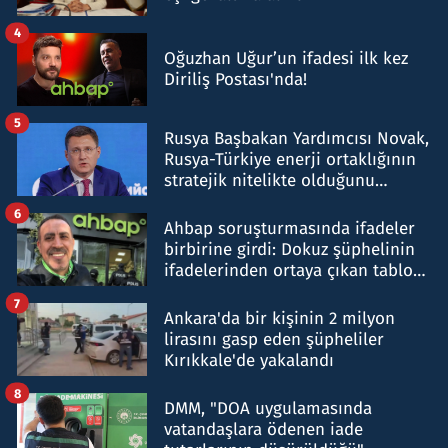
4
Oğuzhan Uğur’un ifadesi ilk kez
Diriliş Postası'nda!
5
Rusya Başbakan Yardımcısı Novak,
Rusya-Türkiye enerji ortaklığının
stratejik nitelikte olduğunu
belirtti
6
Ahbap soruşturmasında ifadeler
birbirine girdi: Dokuz şüphelinin
ifadelerinden ortaya çıkan tablo
şok etti
7
Ankara'da bir kişinin 2 milyon
lirasını gasp eden şüpheliler
Kırıkkale'de yakalandı
8
DMM, "DOA uygulamasında
vatandaşlara ödenen iade