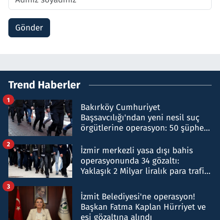
Gönder
Trend Haberler
1
Bakırköy Cumhuriyet
Başsavcılığı'ndan yeni nesil suç
örgütlerine operasyon: 50 şüpheli
hakkında gözaltı kararı
2
İzmir merkezli yasa dışı bahis
operasyonunda 34 gözaltı:
Yaklaşık 2 Milyar liralık para trafiği
tespit edildi
3
İzmit Belediyesi'ne operasyon!
Başkan Fatma Kaplan Hürriyet ve
eşi gözaltına alındı