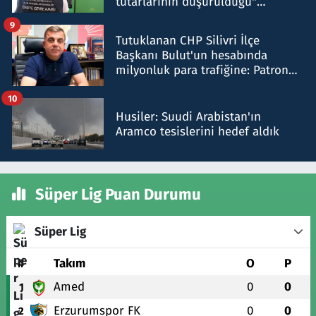
tutarlarının düşürüldüğü"
iddiasını yalanladı
9
Tutuklanan CHP Silivri İlçe
Başkanı Bulut'un hesabında
milyonluk para trafiğine: Patron
talimat verdi, ben gönderdim
10
Husiler: Suudi Arabistan'ın
Aramco tesislerini hedef aldık
Süper Lig Puan Durumu
Süper Lig
#
Takım
O
P
Amed
0
0
1
Erzurumspor FK
0
0
2