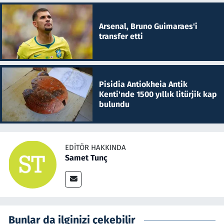
Arsenal, Bruno Guimaraes'i
transfer etti
Pisidia Antiokheia Antik
Kenti'nde 1500 yıllık litürjik kap
bulundu
EDITÖR HAKKINDA
Samet Tunç
Bunlar da ilginizi çekebilir