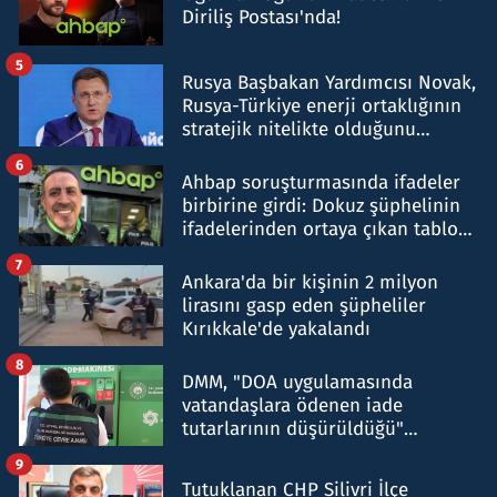
Diriliş Postası'nda!
5
Rusya Başbakan Yardımcısı Novak,
Rusya-Türkiye enerji ortaklığının
stratejik nitelikte olduğunu
belirtti
6
Ahbap soruşturmasında ifadeler
birbirine girdi: Dokuz şüphelinin
ifadelerinden ortaya çıkan tablo
şok etti
7
Ankara'da bir kişinin 2 milyon
lirasını gasp eden şüpheliler
Kırıkkale'de yakalandı
8
DMM, "DOA uygulamasında
vatandaşlara ödenen iade
tutarlarının düşürüldüğü"
iddiasını yalanladı
9
Tutuklanan CHP Silivri İlçe