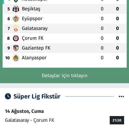
Beşiktaş
0
0
5
Eyüpspor
0
0
6
Galatasaray
0
0
7
Çorum FK
0
0
8
Gaziantep FK
0
0
9
Alanyaspor
0
0
10
Detaylar için tıklayın
Süper Lig Fikstür
14 Ağustos, Cuma
Galatasaray - Çorum FK
21:30