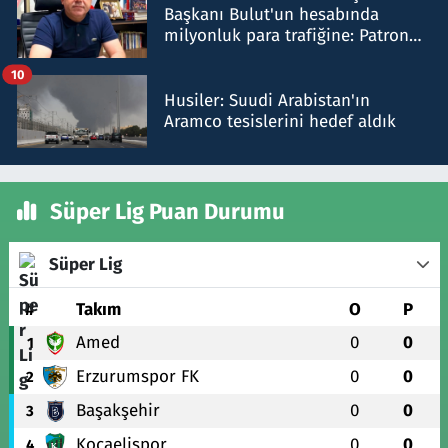
Başkanı Bulut'un hesabında
milyonluk para trafiğine: Patron
talimat verdi, ben gönderdim
10
Husiler: Suudi Arabistan'ın
Aramco tesislerini hedef aldık
Süper Lig Puan Durumu
Süper Lig
#
Takım
O
P
Amed
0
0
1
Erzurumspor FK
0
0
2
Başakşehir
0
0
3
Kocaelispor
0
0
4