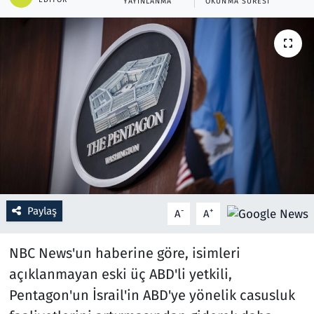
YAYINLANMA
OKUNMA SÜRESI
Resmi İlanlar
Rüya Tabirleri
Sağlık
Savunma Sanayi
Seçim 2023
Spor
Paylaş
-
+
A
A
Teknoloji ve Bilim
NBC News'un haberine göre, isimleri
açıklanmayan eski üç ABD'li yetkili,
Televizyon
Pentagon'un İsrail'in ABD'ye yönelik casusluk