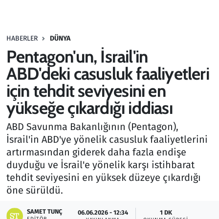
Gündem
HABERLER
DÜNYA
Haber
Pentagon'un, İsrail'in
Kültür Sanat
ABD'deki casusluk faaliyetleri
için tehdit seviyesini en
Kurumsal Haberler
yükseğe çıkardığı iddiası
Lezzet Durağı
ABD Savunma Bakanlığının (Pentagon),
İsrail'in ABD'ye yönelik casusluk faaliyetlerini
Memur ve Kamu
artırmasından giderek daha fazla endişe
duyduğu ve İsrail'e yönelik karşı istihbarat
Otomobil
tehdit seviyesini en yüksek düzeye çıkardığı
öne sürüldü.
Oyun
SAMET TUNÇ
06.06.2026 - 12:34
1 DK
Ramazan
EDITÖR