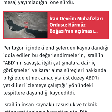
mesaj yayımladığını öne sürdü.
İran Devrim Muhafızları
Ordusu: Hürmüz
Boğazı'nın açılması
ABD'nin İran'ın
şartlarını kabul
Pentagon içindeki endişelerden kaynaklandığı
etmesine bağlı
iddia edilen bu değerlendirmelerin, İsrail’in
“ABD’nin savaşla ilgili çatışmalara dair iç
görüşmeleri ve karar alma süreçleri hakkında
bilgi elde etmek amacıyla üst düzey ABD’li
yetkilileri izlemeye çalıştığı” yönündeki
tespitlere dayandığı kaydedildi.
İsrail’in insan kaynaklı casusluk ve teknik
istihbarat toplama kapasitesinin, DIA