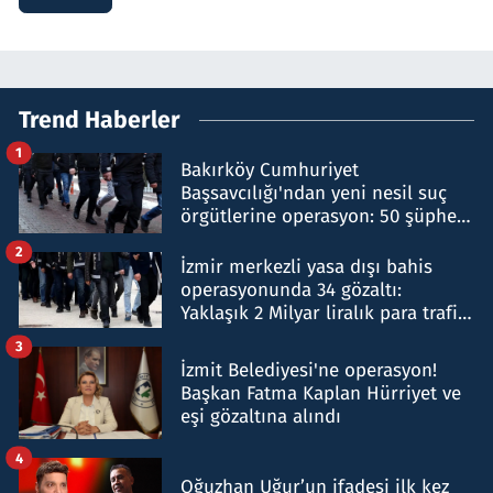
Trend Haberler
1
Bakırköy Cumhuriyet
Başsavcılığı'ndan yeni nesil suç
örgütlerine operasyon: 50 şüpheli
hakkında gözaltı kararı
2
İzmir merkezli yasa dışı bahis
operasyonunda 34 gözaltı:
Yaklaşık 2 Milyar liralık para trafiği
tespit edildi
3
İzmit Belediyesi'ne operasyon!
Başkan Fatma Kaplan Hürriyet ve
eşi gözaltına alındı
4
Oğuzhan Uğur’un ifadesi ilk kez