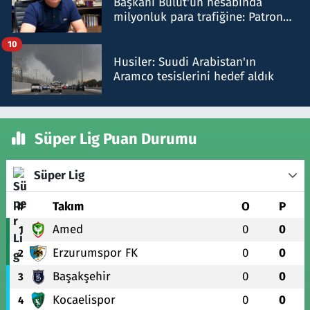
Başkanı Bulut'un hesabında
milyonluk para trafiğine: Patron
talimat verdi, ben gönderdim
10
Husiler: Suudi Arabistan'ın
Aramco tesislerini hedef aldık
Süper Lig Puan Durumu
Süper Lig
#
Takım
O
P
Amed
0
0
1
Erzurumspor FK
0
0
2
Başakşehir
0
0
3
Kocaelispor
0
0
4