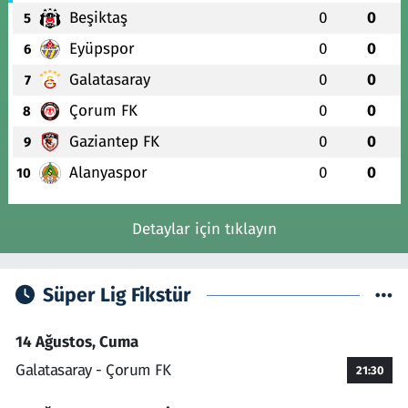
Beşiktaş
0
0
5
Eyüpspor
0
0
6
Galatasaray
0
0
7
Çorum FK
0
0
8
Gaziantep FK
0
0
9
Alanyaspor
0
0
10
Detaylar için tıklayın
Süper Lig Fikstür
14 Ağustos, Cuma
Galatasaray - Çorum FK
21:30