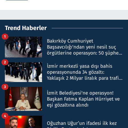
Trend Haberler
1
Bakırköy Cumhuriyet
Başsavcılığı'ndan yeni nesil suç
örgütlerine operasyon: 50 şüpheli
hakkında gözaltı kararı
2
İzmir merkezli yasa dışı bahis
operasyonunda 34 gözaltı:
Yaklaşık 2 Milyar liralık para trafiği
tespit edildi
3
İzmit Belediyesi'ne operasyon!
Başkan Fatma Kaplan Hürriyet ve
eşi gözaltına alındı
4
Oğuzhan Uğur’un ifadesi ilk kez