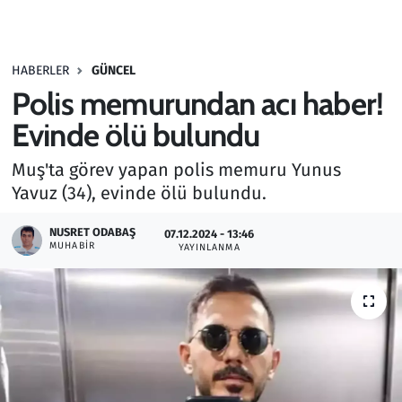
Gündem
HABERLER
GÜNCEL
Haber
Polis memurundan acı haber!
Kültür Sanat
Evinde ölü bulundu
Muş'ta görev yapan polis memuru Yunus
Kurumsal Haberler
Yavuz (34), evinde ölü bulundu.
Lezzet Durağı
NUSRET ODABAŞ
07.12.2024 - 13:46
MUHABIR
YAYINLANMA
Memur ve Kamu
Otomobil
Oyun
Ramazan