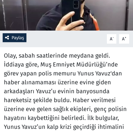
Resmi İlanlar
Rüya Tabirleri
Paylaş
-
+
A
A
Sağlık
Olay, sabah saatlerinde meydana geldi.
Savunma Sanayi
İddiaya göre, Muş Emniyet Müdürlüğü’nde
görev yapan polis memuru Yunus Yavuz'dan
Seçim 2023
haber alınamaması üzerine evine giden
Spor
arkadaşları Yavuz’u evinin banyosunda
hareketsiz şekilde buldu. Haber verilmesi
Teknoloji ve Bilim
üzerine eve gelen sağlık ekipleri, genç polisin
hayatını kaybettiğini belirledi. İlk bulgular,
Televizyon
Yunus Yavuz’un kalp krizi geçirdiği ihtimalini