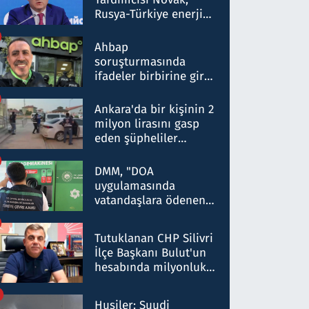
Rusya-Türkiye enerji
ortaklığının stratejik
nitelikte olduğunu
Ahbap
belirtti
soruşturmasında
ifadeler birbirine girdi:
Dokuz şüphelinin
ifadelerinden ortaya
Ankara'da bir kişinin 2
çıkan tablo şok etti
milyon lirasını gasp
eden şüpheliler
Kırıkkale'de yakalandı
DMM, "DOA
uygulamasında
vatandaşlara ödenen
iade tutarlarının
düşürüldüğü" iddiasını
Tutuklanan CHP Silivri
yalanladı
İlçe Başkanı Bulut'un
hesabında milyonluk
para trafiğine: Patron
talimat verdi, ben
Husiler: Suudi