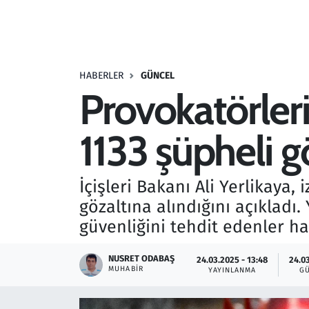
Resmi İlanlar
Rüya Tabirleri
HABERLER
GÜNCEL
Provokatörleri
Sağlık
1133 şüpheli g
Savunma Sanayi
Seçim 2023
İçişleri Bakanı Ali Yerlikaya, 
gözaltına alındığını açıkladı.
Spor
güvenliğini tehdit edenler ha
Teknoloji ve Bilim
NUSRET ODABAŞ
24.03.2025 - 13:48
24.03
MUHABIR
YAYINLANMA
G
Televizyon