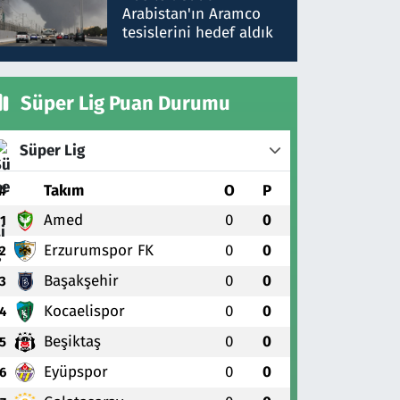
gönderdim
Arabistan'ın Aramco
tesislerini hedef aldık
Süper Lig Puan Durumu
Süper Lig
#
Takım
O
P
Amed
0
0
1
Erzurumspor FK
0
0
2
Başakşehir
0
0
3
Kocaelispor
0
0
4
Beşiktaş
0
0
5
Eyüpspor
0
0
6