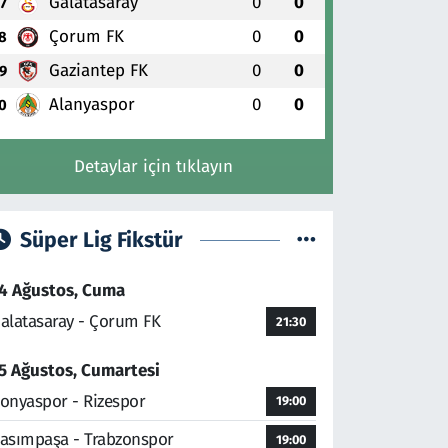
Galatasaray
0
0
7
Çorum FK
0
0
8
Gaziantep FK
0
0
9
Alanyaspor
0
0
0
Detaylar için tıklayın
Süper Lig Fikstür
4 Ağustos, Cuma
alatasaray - Çorum FK
21:30
5 Ağustos, Cumartesi
onyaspor - Rizespor
19:00
asımpaşa - Trabzonspor
19:00