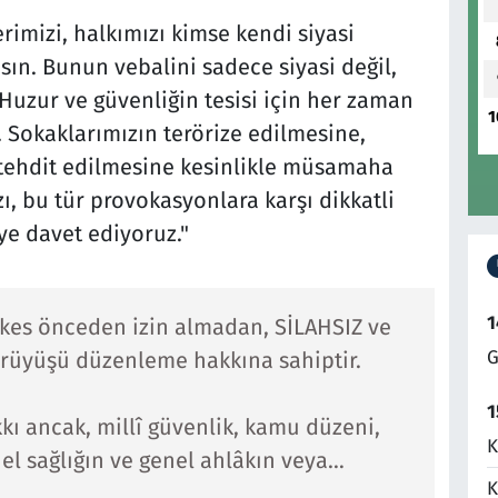
imizi, halkımızı kimse kendi siyasi
n. Bunun vebalini sadece siyasi değil,
uzur ve güvenliğin tesisi için her zaman
1
 Sokaklarımızın terörize edilmesine,
 tehdit edilmesine kesinlikle müsamaha
ı, bu tür provokasyonlara karşı dikkatli
e davet ediyoruz."
1
kes önceden izin almadan, SİLAHSIZ ve
G
yürüyüşü düzenleme hakkına sahiptir.
1
kı ancak, millî güvenlik, kamu düzeni,
K
el sağlığın ve genel ahlâkın veya…
K