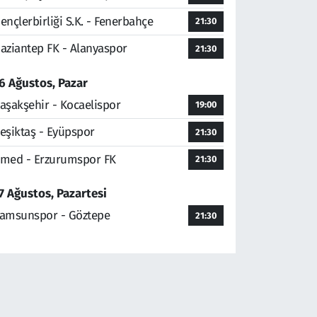
ençlerbirliği S.K. - Fenerbahçe
21:30
aziantep FK - Alanyaspor
21:30
6 Ağustos, Pazar
aşakşehir - Kocaelispor
19:00
eşiktaş - Eyüpspor
21:30
med - Erzurumspor FK
21:30
7 Ağustos, Pazartesi
amsunspor - Göztepe
21:30