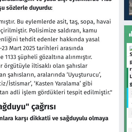
şu sözlerle duyurdu:
ıştır. Bu eylemlerde asit, taş, sopa, havai
eçirilmiştir. Polisimize saldıran, kamu
nliğini tehdit edenler hakkında yasal
23 Mart 2025 tarihleri arasında
e 1133 şüpheli gözaltına alınmıştır.
r örgütüyle iltisaklı olan şahıslar
nan şahısların, aralarında ‘Uyuşturucu’,
Taciz/İstismar’, ‘Kasten Yaralama’ gibi
an adli işlem gördükleri tespit edilmiştir."
ağduyu" çağrısı
lara karşı dikkatli ve sağduyulu olmaya