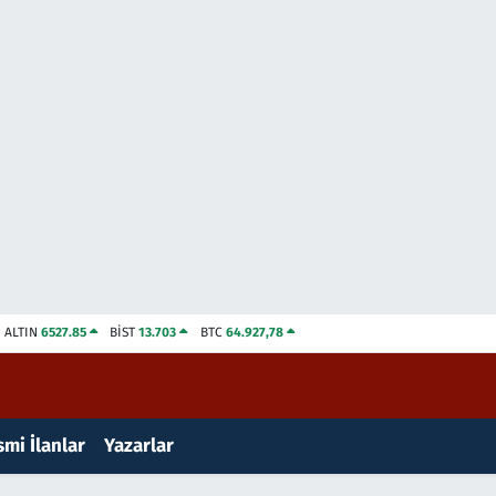
ALTIN
6527.85
BİST
13.703
BTC
64.927,78
mi İlanlar
Yazarlar