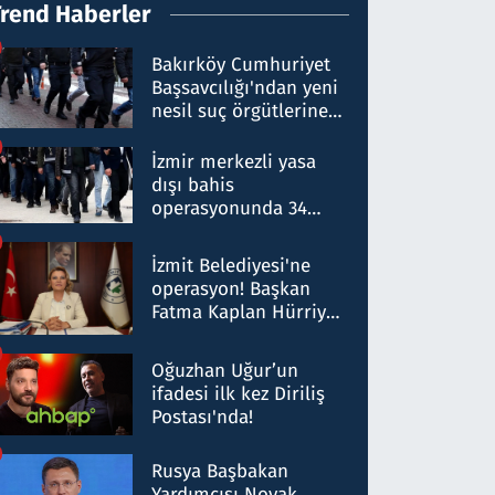
Trend Haberler
Bakırköy Cumhuriyet
Başsavcılığı'ndan yeni
nesil suç örgütlerine
operasyon: 50 şüpheli
hakkında gözaltı kararı
İzmir merkezli yasa
dışı bahis
operasyonunda 34
gözaltı: Yaklaşık 2
Milyar liralık para
İzmit Belediyesi'ne
trafiği tespit edildi
operasyon! Başkan
Fatma Kaplan Hürriyet
ve eşi gözaltına alındı
Oğuzhan Uğur’un
ifadesi ilk kez Diriliş
Postası'nda!
Rusya Başbakan
Yardımcısı Novak,