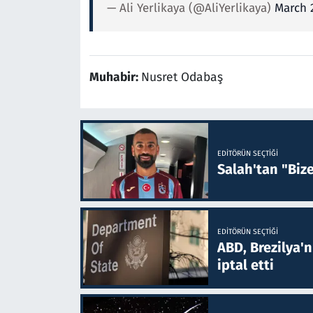
— Ali Yerlikaya (@AliYerlikaya)
March 2
Muhabir:
Nusret Odabaş
EDITÖRÜN SEÇTIĞI
Salah'tan "Biz
EDITÖRÜN SEÇTIĞI
ABD, Brezilya'
iptal etti