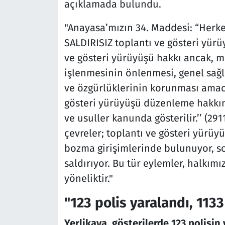
açıklamada bulundu.
"Anayasa’mızın 34. Maddesi: “Herk
SALDIRISIZ toplantı ve gösteri yür
ve gösteri yürüyüşü hakkı ancak, mi
işlenmesinin önlenmesi, genel sağl
ve özgürlüklerinin korunması amacıy
gösteri yürüyüşü düzenleme hakkın
ve usuller kanunda gösterilir.’’ (29
çevreler; toplantı ve gösteri yürüy
bozma girişimlerinde bulunuyor, so
saldırıyor. Bu tür eylemler, halkım
yöneliktir."
"123 polis yaralandı, 1133
Yerlikaya, gösterilerde 123 polisin