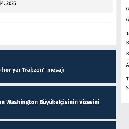
4, 2025
G
G
1
B
B
A
e her yer Trabzon" mesajı
1
S
nın Washington Büyükelçisinin vizesini