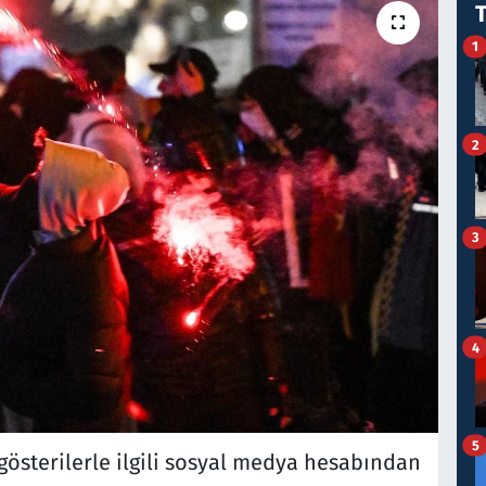
1
2
3
4
5
z gösterilerle ilgili sosyal medya hesabından