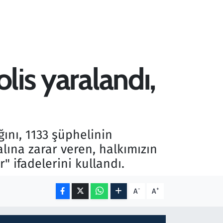
lis yaralandı,
ığını, 1133 şüphelinin
alına zarar veren, halkımızın
 ifadelerini kullandı.
-
+
A
A