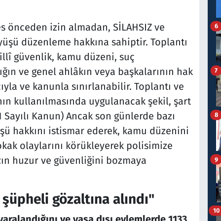
es önceden izin almadan, SİLAHSIZ ve
6
üyüşü düzenleme hakkına sahiptir. Toplantı
llî güvenlik, kamu düzeni, suç
ığın ve genel ahlâkın veya başkalarının hak
7
la ve kanunla sınırlanabilir. Toplantı ve
ın kullanılmasında uygulanacak şekil, şart
11 Sayılı Kanun) Ancak son günlerde bazı
8
üşü hakkını istismar ederek, kamu düzenini
kak olaylarını körükleyerek polisimize
ızın huzur ve güvenliğini bozmaya
9
 şüpheli gözaltına alındı"
10
 yaralandığını ve yasa dışı eylemlerde 1133