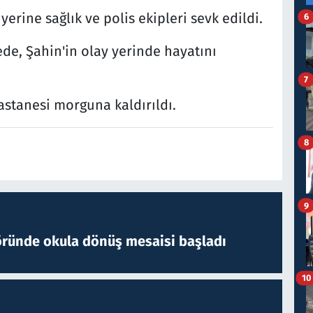
yerine sağlık ve polis ekipleri sevk edildi.
6
de, Şahin'in olay yerinde hayatını
7
astanesi morguna kaldırıldı.
8
9
öründe okula dönüş mesaisi başladı
10