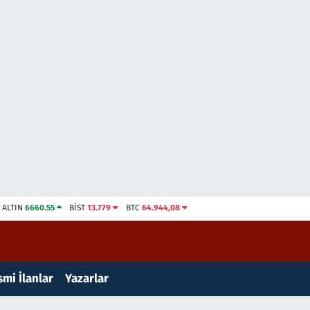
ALTIN
6660.55
BİST
13.779
BTC
64.944,08
mi İlanlar
Yazarlar