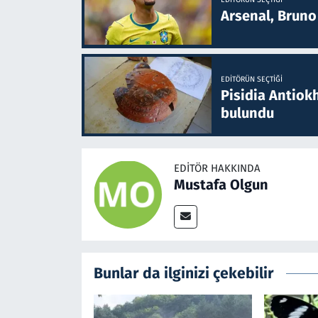
Arsenal, Bruno 
EDITÖRÜN SEÇTIĞI
Pisidia Antiokh
bulundu
EDITÖR HAKKINDA
Mustafa Olgun
Bunlar da ilginizi çekebilir