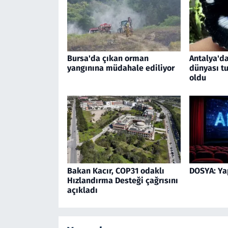
Bursa'da çıkan orman
Antalya'da
yangınına müdahale ediliyor
dünyası tu
oldu
Bakan Kacır, COP31 odaklı
DOSYA: Ya
Hızlandırma Desteği çağrısını
açıkladı