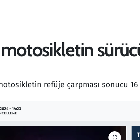
 motosikletin sürüc
 motosikletin refüje çarpması sonucu 16
.2024 - 14:23
NCELLEME