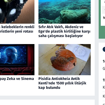
1
 kelebeklerin renkli
Sıfır Atık Vakfı, Akdeniz ve
ristlerin yeni rotası
Ege'de plastik kirliliğine karşı
saha çalışması başlatıyor
1
G
pay Zeka ve Sinema
Pisidia Antiokheia Antik
1
Kenti'nde 1500 yıllık litürjik
K
kap bulundu
K