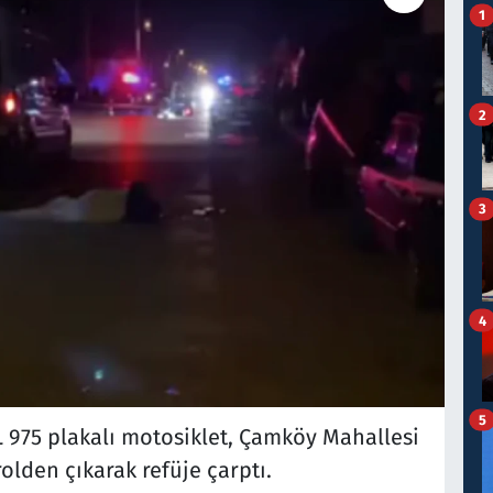
1
2
3
4
5
L 975 plakalı motosiklet, Çamköy Mahallesi
lden çıkarak refüje çarptı.