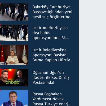
Bakırköy Cumhuriyet
Başsavcılığı'ndan yeni
nesil suç örgütlerine
operasyon: 50 şüpheli
hakkında gözaltı kararı
İzmir merkezli yasa
dışı bahis
operasyonunda 34
gözaltı: Yaklaşık 2
Milyar liralık para
İzmit Belediyesi'ne
trafiği tespit edildi
operasyon! Başkan
Fatma Kaplan Hürriyet
ve eşi gözaltına alındı
Oğuzhan Uğur’un
ifadesi ilk kez Diriliş
Postası'nda!
Rusya Başbakan
Yardımcısı Novak,
Rusya-Türkiye enerji