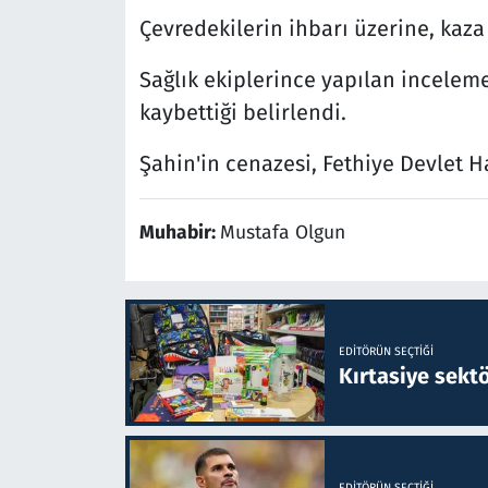
Çevredekilerin ihbarı üzerine, kaza 
Sağlık ekiplerince yapılan inceleme
kaybettiği belirlendi.
Şahin'in cenazesi, Fethiye Devlet H
Muhabir:
Mustafa Olgun
EDITÖRÜN SEÇTIĞI
Kırtasiye sekt
EDITÖRÜN SEÇTIĞI