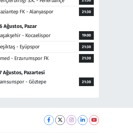
ençlerbirliği S.K. - Fenerbahçe
21:30
aziantep FK - Alanyaspor
21:30
6 Ağustos, Pazar
aşakşehir - Kocaelispor
19:00
eşiktaş - Eyüpspor
21:30
med - Erzurumspor FK
21:30
7 Ağustos, Pazartesi
amsunspor - Göztepe
21:30