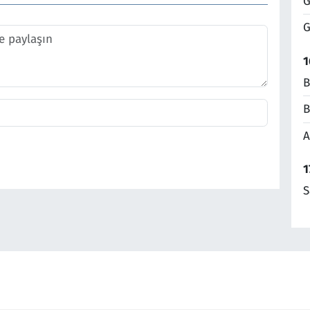
G
G
1
B
B
A
1
S