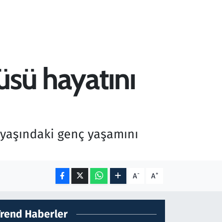
üsü hayatını
 yaşındaki genç yaşamını
-
+
A
A
Trend Haberler