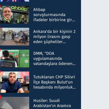
ortaklığının stratejik
nitelikte olduğunu
Ahbap
belirtti
soruşturmasında
ifadeler birbirine girdi:
Dokuz şüphelinin
ifadelerinden ortaya
Ankara'da bir kişinin 2
çıkan tablo şok etti
milyon lirasını gasp
eden şüpheliler
Kırıkkale'de yakalandı
DMM, "DOA
uygulamasında
vatandaşlara ödenen
iade tutarlarının
düşürüldüğü" iddiasını
Tutuklanan CHP Silivri
yalanladı
İlçe Başkanı Bulut'un
hesabında milyonluk
para trafiğine: Patron
talimat verdi, ben
Husiler: Suudi
gönderdim
Arabistan'ın Aramco