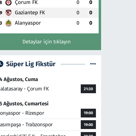
Çorum FK
0
0
8
Gaziantep FK
0
0
9
Alanyaspor
0
0
0
Detaylar için tıklayın
Süper Lig Fikstür
4 Ağustos, Cuma
alatasaray - Çorum FK
21:30
5 Ağustos, Cumartesi
onyaspor - Rizespor
19:00
asımpaşa - Trabzonspor
19:00