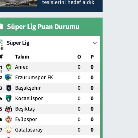
tesislerini hedef aldık
Süper Lig Puan Durumu
Süper Lig
#
Takım
O
P
Amed
0
0
1
Erzurumspor FK
0
0
2
Başakşehir
0
0
3
Kocaelispor
0
0
4
Beşiktaş
0
0
5
Eyüpspor
0
0
6
Galatasaray
0
0
7