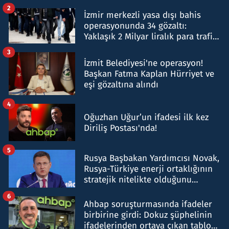
hakkında gözaltı kararı
2
İzmir merkezli yasa dışı bahis
operasyonunda 34 gözaltı:
Yaklaşık 2 Milyar liralık para trafiği
tespit edildi
3
İzmit Belediyesi'ne operasyon!
Başkan Fatma Kaplan Hürriyet ve
eşi gözaltına alındı
4
Oğuzhan Uğur’un ifadesi ilk kez
Diriliş Postası'nda!
5
Rusya Başbakan Yardımcısı Novak,
Rusya-Türkiye enerji ortaklığının
stratejik nitelikte olduğunu
belirtti
6
Ahbap soruşturmasında ifadeler
birbirine girdi: Dokuz şüphelinin
ifadelerinden ortaya çıkan tablo