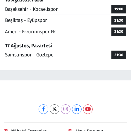
Başakşehir - Kocaelispor
19:00
Beşiktaş - Eyüpspor
21:30
Amed - Erzurumspor FK
21:30
17 Ağustos, Pazartesi
Samsunspor - Göztepe
21:30
Nöbetçi Eczaneler
Hava Durumu