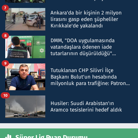
şok etti
7
Ankara'da bir kişinin 2 milyon
lirasını gasp eden şüpheliler
Kırıkkale'de yakalandı
8
DMM, "DOA uygulamasında
vatandaşlara ödenen iade
tutarlarının düşürüldüğü"
iddiasını yalanladı
9
Tutuklanan CHP Silivri İlçe
Başkanı Bulut'un hesabında
milyonluk para trafiğine: Patron
talimat verdi, ben gönderdim
10
Husiler: Suudi Arabistan'ın
Aramco tesislerini hedef aldık
Süper Lig Puan Durumu