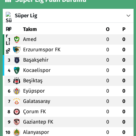
Süper Lig
#
Takım
O
P
Amed
0
0
1
Erzurumspor FK
0
0
2
Başakşehir
0
0
3
Kocaelispor
0
0
4
Beşiktaş
0
0
5
Eyüpspor
0
0
6
Galatasaray
0
0
7
Çorum FK
0
0
8
Gaziantep FK
0
0
9
Alanyaspor
0
0
10