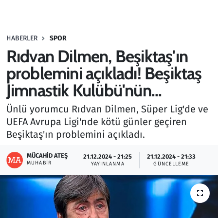
Gündem
HABERLER
SPOR
Haber
Rıdvan Dilmen, Beşiktaş'ın
Kültür Sanat
problemini açıkladı! Beşiktaş
Jimnastik Kulübü'nün...
Kurumsal Haberler
Ünlü yorumcu Rıdvan Dilmen, Süper Lig'de ve
Lezzet Durağı
UEFA Avrupa Ligi'nde kötü günler geçiren
Beşiktaş'ın problemini açıkladı.
Memur ve Kamu
MÜCAHID ATEŞ
21.12.2024 - 21:25
21.12.2024 - 21:33
MUHABIR
YAYINLANMA
GÜNCELLEME
Otomobil
Oyun
Ramazan