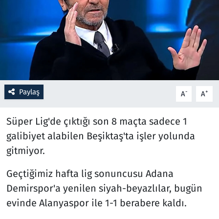
Resmi İlanlar
Rüya Tabirleri
Sağlık
Paylaş
-
+
A
A
Savunma Sanayi
Süper Lig'de çıktığı son 8 maçta sadece 1
Seçim 2023
galibiyet alabilen Beşiktaş'ta işler yolunda
Spor
gitmiyor.
Teknoloji ve Bilim
Geçtiğimiz hafta lig sonuncusu Adana
Demirspor'a yenilen siyah-beyazlılar, bugün
Televizyon
evinde Alanyaspor ile 1-1 berabere kaldı.