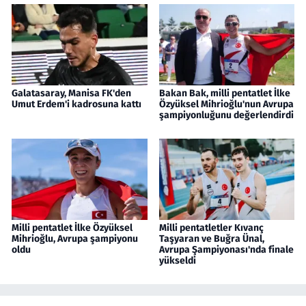
Galatasaray, Manisa FK'den
Bakan Bak, milli pentatlet İlke
Umut Erdem'i kadrosuna kattı
Özyüksel Mihrioğlu'nun Avrupa
şampiyonluğunu değerlendirdi
Milli pentatlet İlke Özyüksel
Milli pentatletler Kıvanç
Mihrioğlu, Avrupa şampiyonu
Taşyaran ve Buğra Ünal,
oldu
Avrupa Şampiyonası'nda finale
yükseldi