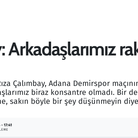
 Arkadaşlarımız ra
ıza Çalımbay, Adana Demirspor maçının 
şlarımız biraz konsantre olmadı. Bir de 
ne, sakın böyle bir şey düşünmeyin diy
 - 17:41
LEME