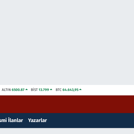
ALTIN
6500.87
BİST
13.799
BTC
64.643,95
mi İlanlar
Yazarlar