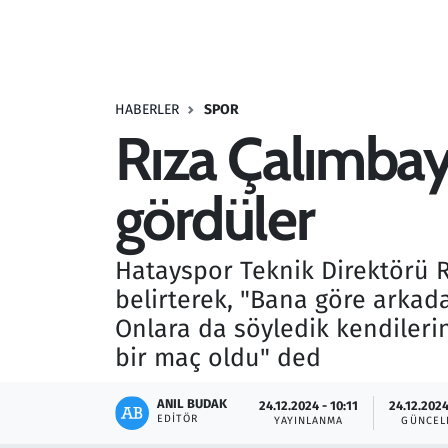
Resmi İlanlar
Rüya Tabirleri
HABERLER
SPOR
Rıza Çalımbay:
Sağlık
gördüler
Savunma Sanayi
Seçim 2023
Hatayspor Teknik Direktörü R
belirterek, "Bana göre arkada
Spor
Onlara da söyledik kendileri
Teknoloji ve Bilim
bir maç oldu" ded
Televizyon
ANIL BUDAK
24.12.2024 - 10:11
24.12.2024
EDITÖR
YAYINLANMA
GÜNCEL