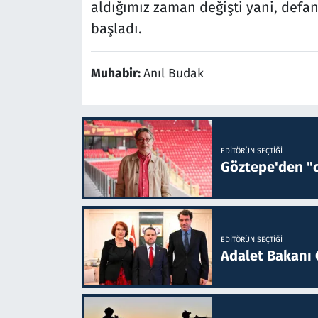
aldığımız zaman değişti yani, defan
başladı.
Muhabir:
Anıl Budak
EDITÖRÜN SEÇTIĞI
Göztepe'den "o
EDITÖRÜN SEÇTIĞI
Adalet Bakanı 