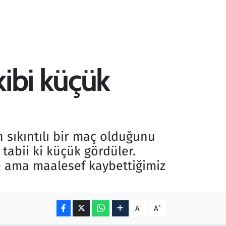
kibi küçük
sıkıntılı bir maç olduğunu
tabii ki küçük gördüler.
e ama maalesef kaybettiğimiz
-
+
A
A