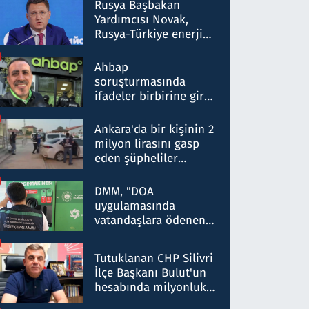
Rusya Başbakan
Yardımcısı Novak,
Rusya-Türkiye enerji
ortaklığının stratejik
nitelikte olduğunu
Ahbap
belirtti
soruşturmasında
ifadeler birbirine girdi:
Dokuz şüphelinin
ifadelerinden ortaya
Ankara'da bir kişinin 2
çıkan tablo şok etti
milyon lirasını gasp
eden şüpheliler
Kırıkkale'de yakalandı
DMM, "DOA
uygulamasında
vatandaşlara ödenen
iade tutarlarının
düşürüldüğü" iddiasını
Tutuklanan CHP Silivri
yalanladı
İlçe Başkanı Bulut'un
hesabında milyonluk
para trafiğine: Patron