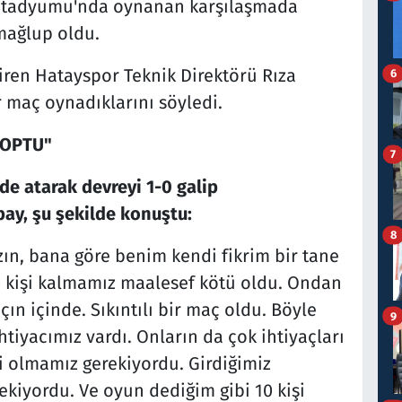
n Stadyumu'nda oynanan karşılaşmada
mağlup oldu.
ren Hatayspor Teknik Direktörü Rıza
6
 maç oynadıklarını söyledi.
KOPTU"
7
 de atarak devreyi 1-0 galip
ay, şu şekilde konuştu:
8
n, bana göre benim kendi fikrim bir tane
10 kişi kalmamız maalesef kötü oldu. Ondan
n içinde. Sıkıntılı bir maç oldu. Böyle
9
iyacımız vardı. Onların da çok ihtiyaçları
i olmamız gerekiyordu. Girdiğimiz
kiyordu. Ve oyun dediğim gibi 10 kişi