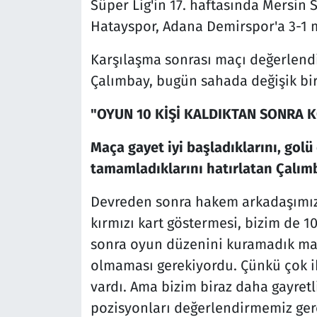
Süper Lig'in 17. haftasında Mersi
Hatayspor, Adana Demirspor'a 3-1 
Karşılaşma sonrası maçı değerlendi
Çalımbay, bugün sahada değişik bir
"OYUN 10 KİŞİ KALDIKTAN SONRA 
Maça gayet iyi başladıklarını, golü
tamamladıklarını hatırlatan Çalımb
Devreden sonra hakem arkadaşımızı
kırmızı kart göstermesi, bizim de 
sonra oyun düzenini kuramadık maçı
olmaması gerekiyordu. Çünkü çok iht
vardı. Ama bizim biraz daha gayretl
pozisyonları değerlendirmemiz gere