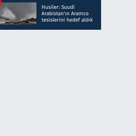
talimat verdi, ben
Husiler: Suudi
gönderdim
Arabistan'ın Aramco
tesislerini hedef aldık