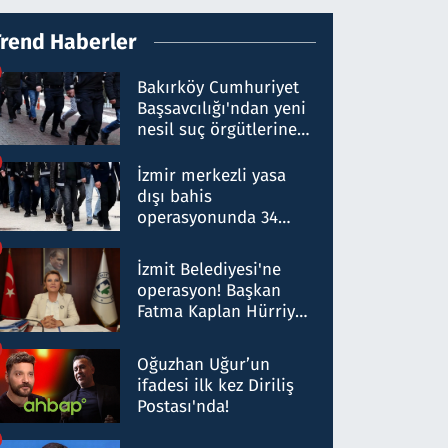
Trend Haberler
Bakırköy Cumhuriyet
Başsavcılığı'ndan yeni
nesil suç örgütlerine
operasyon: 50 şüpheli
hakkında gözaltı kararı
İzmir merkezli yasa
dışı bahis
operasyonunda 34
gözaltı: Yaklaşık 2
Milyar liralık para
İzmit Belediyesi'ne
trafiği tespit edildi
operasyon! Başkan
Fatma Kaplan Hürriyet
ve eşi gözaltına alındı
Oğuzhan Uğur’un
ifadesi ilk kez Diriliş
Postası'nda!