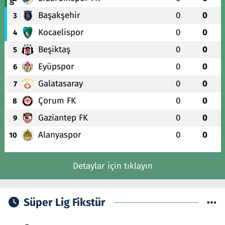
Başakşehir
0
0
3
Kocaelispor
0
0
4
Beşiktaş
0
0
5
Eyüpspor
0
0
6
Galatasaray
0
0
7
Çorum FK
0
0
8
Gaziantep FK
0
0
9
Alanyaspor
0
0
10
Detaylar için tıklayın
Süper Lig Fikstür