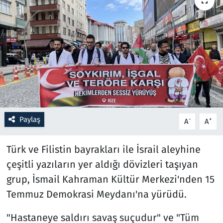
Resmi İlanlar
Rüya Tabirleri
Sağlık
Savunma Sanayi
Paylaş
-
+
A
A
Seçim 2023
Türk ve Filistin bayrakları ile İsrail aleyhine
Spor
çeşitli yazıların yer aldığı dövizleri taşıyan
Teknoloji ve Bilim
grup, İsmail Kahraman Kültür Merkezi'nden 15
Temmuz Demokrasi Meydanı'na yürüdü.
Televizyon
"Hastaneye saldırı savaş suçudur" ve "Tüm