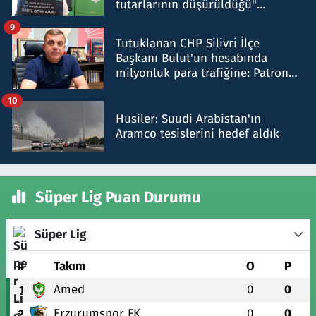
tutarlarının düşürüldüğü"
iddiasını yalanladı
9
Tutuklanan CHP Silivri İlçe
Başkanı Bulut'un hesabında
milyonluk para trafiğine: Patron
talimat verdi, ben gönderdim
10
Husiler: Suudi Arabistan'ın
Aramco tesislerini hedef aldık
Süper Lig Puan Durumu
Süper Lig
#
Takım
O
P
Amed
0
0
1
Erzurumspor FK
0
0
2