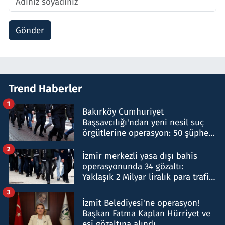
Gönder
Trend Haberler
1
Bakırköy Cumhuriyet
Başsavcılığı'ndan yeni nesil suç
örgütlerine operasyon: 50 şüpheli
hakkında gözaltı kararı
2
İzmir merkezli yasa dışı bahis
operasyonunda 34 gözaltı:
Yaklaşık 2 Milyar liralık para trafiği
tespit edildi
3
İzmit Belediyesi'ne operasyon!
Başkan Fatma Kaplan Hürriyet ve
eşi gözaltına alındı