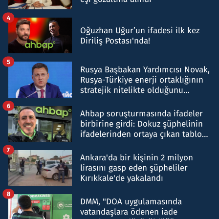
4
Oğuzhan Uğur’un ifadesi ilk kez
Diriliş Postası'nda!
5
Rusya Başbakan Yardımcısı Novak,
Rusya-Türkiye enerji ortaklığının
stratejik nitelikte olduğunu
belirtti
6
Ahbap soruşturmasında ifadeler
birbirine girdi: Dokuz şüphelinin
ifadelerinden ortaya çıkan tablo
şok etti
7
Ankara'da bir kişinin 2 milyon
lirasını gasp eden şüpheliler
Kırıkkale'de yakalandı
8
DMM, "DOA uygulamasında
vatandaşlara ödenen iade