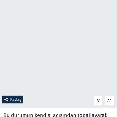
Resmi İlanlar
Rüya Tabirleri
Sağlık
Savunma Sanayi
Seçim 2023
Spor
Teknoloji ve Bilim
Paylaş
-
+
A
A
Televizyon
Bu durumun kendisi açısından topallayarak