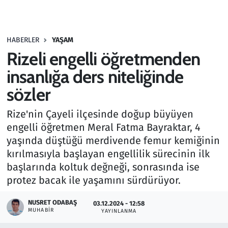
Gündem
HABERLER
YAŞAM
Haber
Rizeli engelli öğretmenden
Kültür Sanat
insanlığa ders niteliğinde
sözler
Kurumsal Haberler
Rize'nin Çayeli ilçesinde doğup büyüyen
Lezzet Durağı
engelli öğretmen Meral Fatma Bayraktar, 4
yaşında düştüğü merdivende femur kemiğinin
Memur ve Kamu
kırılmasıyla başlayan engellilik sürecinin ilk
başlarında koltuk değneği, sonrasında ise
Otomobil
protez bacak ile yaşamını sürdürüyor.
Oyun
NUSRET ODABAŞ
03.12.2024 - 12:58
MUHABIR
YAYINLANMA
Ramazan