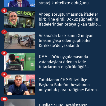
stratejik nitelikte olduğunu
belirtti
6
Ahbap soruşturmasında ifadeler
birbirine girdi: Dokuz şüphelinin
ifadelerinden ortaya çıkan tablo
şok etti
7
Ankara'da bir kişinin 2 milyon
lirasını gasp eden şüpheliler
Kırıkkale'de yakalandı
8
DMM, "DOA uygulamasında
vatandaşlara ödenen iade
tutarlarının düşürüldüğü"
iddiasını yalanladı
9
Tutuklanan CHP Silivri İlçe
Başkanı Bulut'un hesabında
milyonluk para trafiğine: Patron
talimat verdi, ben gönderdim
10
Husiler: Suudi Arabistan'ın