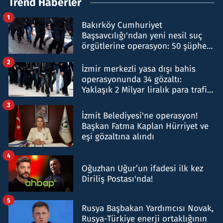
Trend Haberler
1
Bakırköy Cumhuriyet
Başsavcılığı'ndan yeni nesil suç
örgütlerine operasyon: 50 şüpheli
hakkında gözaltı kararı
2
İzmir merkezli yasa dışı bahis
operasyonunda 34 gözaltı:
Yaklaşık 2 Milyar liralık para trafiği
tespit edildi
3
İzmit Belediyesi'ne operasyon!
Başkan Fatma Kaplan Hürriyet ve
eşi gözaltına alındı
4
Oğuzhan Uğur’un ifadesi ilk kez
Diriliş Postası'nda!
5
Rusya Başbakan Yardımcısı Novak,
Rusya-Türkiye enerji ortaklığının