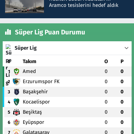
Aramco tesislerini hedef aldık
Süper Lig Puan Durumu
Süper Lig
#
Takım
O
P
Amed
0
0
1
Erzurumspor FK
0
0
2
Başakşehir
0
0
3
Kocaelispor
0
0
4
Beşiktaş
0
0
5
Eyüpspor
0
0
6
Galatasaray
0
0
7