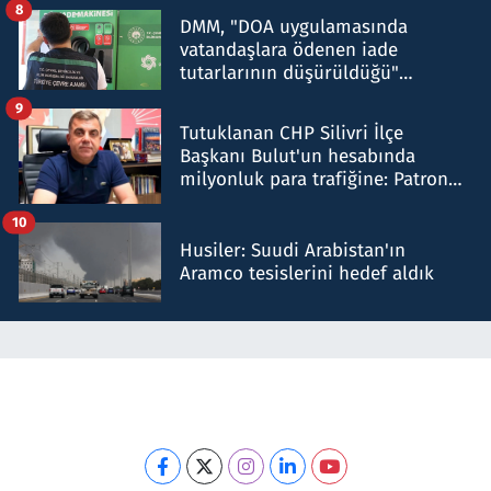
8
DMM, "DOA uygulamasında
vatandaşlara ödenen iade
tutarlarının düşürüldüğü"
iddiasını yalanladı
9
Tutuklanan CHP Silivri İlçe
Başkanı Bulut'un hesabında
milyonluk para trafiğine: Patron
talimat verdi, ben gönderdim
10
Husiler: Suudi Arabistan'ın
Aramco tesislerini hedef aldık