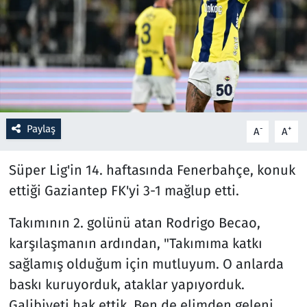
Resmi İlanlar
Rüya Tabirleri
Sağlık
Paylaş
-
+
A
A
Savunma Sanayi
Süper Lig'in 14. haftasında Fenerbahçe, konuk
Seçim 2023
ettiği Gaziantep FK'yi 3-1 mağlup etti.
Spor
Takımının 2. golünü atan Rodrigo Becao,
Teknoloji ve Bilim
karşılaşmanın ardından, "Takımıma katkı
sağlamış olduğum için mutluyum. O anlarda
Televizyon
baskı kuruyorduk, ataklar yapıyorduk.
Galibiyeti hak ettik. Ben de elimden geleni