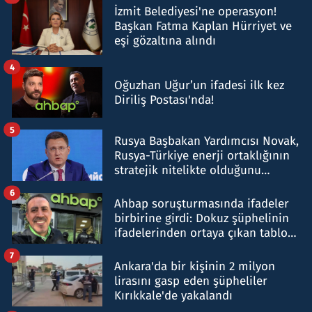
İzmit Belediyesi'ne operasyon!
Başkan Fatma Kaplan Hürriyet ve
eşi gözaltına alındı
4
Oğuzhan Uğur’un ifadesi ilk kez
Diriliş Postası'nda!
5
Rusya Başbakan Yardımcısı Novak,
Rusya-Türkiye enerji ortaklığının
stratejik nitelikte olduğunu
belirtti
6
Ahbap soruşturmasında ifadeler
birbirine girdi: Dokuz şüphelinin
ifadelerinden ortaya çıkan tablo
şok etti
7
Ankara'da bir kişinin 2 milyon
lirasını gasp eden şüpheliler
Kırıkkale'de yakalandı