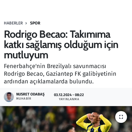
Gündem
HABERLER
SPOR
Haber
Rodrigo Becao: Takımıma
Kültür Sanat
katkı sağlamış olduğum için
mutluyum
Kurumsal Haberler
Fenerbahçe'nin Brezilyalı savunmacısı
Lezzet Durağı
Rodrigo Becao, Gaziantep FK galibiyetinin
ardından açıklamalarda bulundu.
Memur ve Kamu
NUSRET ODABAŞ
03.12.2024 - 08:22
MUHABIR
YAYINLANMA
Otomobil
Oyun
Ramazan