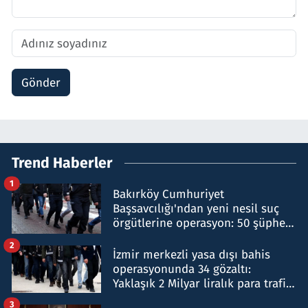
Gönder
Trend Haberler
1
Bakırköy Cumhuriyet
Başsavcılığı'ndan yeni nesil suç
örgütlerine operasyon: 50 şüpheli
hakkında gözaltı kararı
2
İzmir merkezli yasa dışı bahis
operasyonunda 34 gözaltı:
Yaklaşık 2 Milyar liralık para trafiği
tespit edildi
3