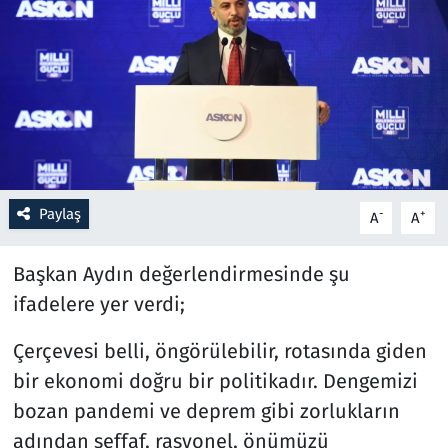
Resmi İlanlar
Rüya Tabirleri
Sağlık
Savunma Sanayi
Paylaş
-
+
A
A
Seçim 2023
Başkan Aydın değerlendirmesinde şu
Spor
ifadelere yer verdi;
Çerçevesi belli, öngörülebilir, rotasında giden
Teknoloji ve Bilim
bir ekonomi doğru bir politikadır. Dengemizi
Televizyon
bozan pandemi ve deprem gibi zorlukların
adından şeffaf, rasyonel, önümüzü