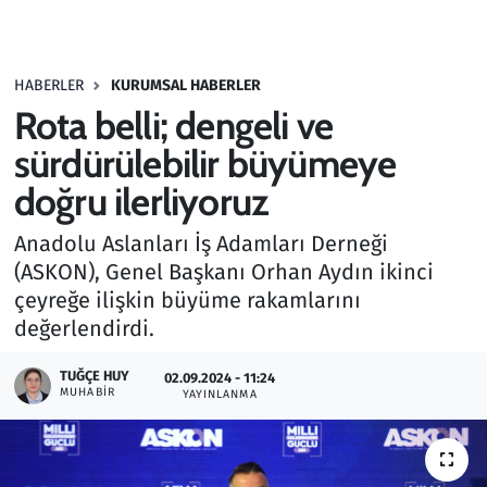
Gündem
HABERLER
KURUMSAL HABERLER
Haber
Rota belli; dengeli ve
Kültür Sanat
sürdürülebilir büyümeye
doğru ilerliyoruz
Kurumsal Haberler
Anadolu Aslanları İş Adamları Derneği
Lezzet Durağı
(ASKON), Genel Başkanı Orhan Aydın ikinci
çeyreğe ilişkin büyüme rakamlarını
Memur ve Kamu
değerlendirdi.
Otomobil
TUĞÇE HUY
02.09.2024 - 11:24
MUHABIR
YAYINLANMA
Oyun
Ramazan