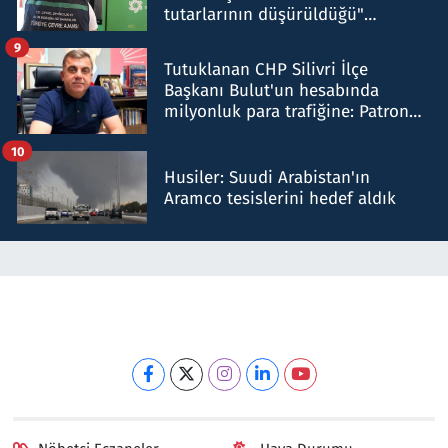
tutarlarının düşürüldüğü"
iddiasını yalanladı
9
Tutuklanan CHP Silivri İlçe
Başkanı Bulut'un hesabında
milyonluk para trafiğine: Patron
talimat verdi, ben gönderdim
10
Husiler: Suudi Arabistan'ın
Aramco tesislerini hedef aldık