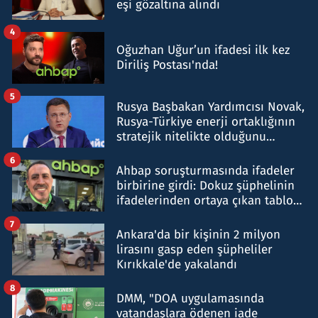
eşi gözaltına alındı
4
Oğuzhan Uğur’un ifadesi ilk kez
Diriliş Postası'nda!
5
Rusya Başbakan Yardımcısı Novak,
Rusya-Türkiye enerji ortaklığının
stratejik nitelikte olduğunu
belirtti
6
Ahbap soruşturmasında ifadeler
birbirine girdi: Dokuz şüphelinin
ifadelerinden ortaya çıkan tablo
şok etti
7
Ankara'da bir kişinin 2 milyon
lirasını gasp eden şüpheliler
Kırıkkale'de yakalandı
8
DMM, "DOA uygulamasında
vatandaşlara ödenen iade