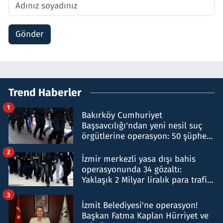
Gönder
Trend Haberler
1
Bakırköy Cumhuriyet
Başsavcılığı'ndan yeni nesil suç
örgütlerine operasyon: 50 şüpheli
hakkında gözaltı kararı
2
İzmir merkezli yasa dışı bahis
operasyonunda 34 gözaltı:
Yaklaşık 2 Milyar liralık para trafiği
tespit edildi
3
İzmit Belediyesi'ne operasyon!
Başkan Fatma Kaplan Hürriyet ve