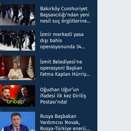
Bakırköy Cumhuriyet
Başsavcılığı'ndan yeni
nesil suç örgütlerine
operasyon: 50 şüpheli
hakkında gözaltı kararı
İzmir merkezli yasa
dışı bahis
operasyonunda 34
gözaltı: Yaklaşık 2
Milyar liralık para
İzmit Belediyesi'ne
trafiği tespit edildi
operasyon! Başkan
Fatma Kaplan Hürriyet
ve eşi gözaltına alındı
Oğuzhan Uğur’un
ifadesi ilk kez Diriliş
Postası'nda!
Rusya Başbakan
Yardımcısı Novak,
Rusya-Türkiye enerji