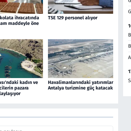
G
G
ikolata ihracatında
TSE 129 personel alıyor
 ham maddeyle öne
1
B
B
A
1
S
ası'ndaki kadın ve
Havalimanlarındaki yatırımlar
cilerin pazara
Antalya turizmine güç katacak
laylaşıyor