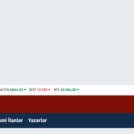
ALTIN
6664.02
BİST
13.779
BTC
65.184,38
mi İlanlar
Yazarlar