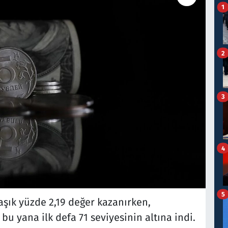
1
2
3
4
5
aşık yüzde 2,19 değer kazanırken,
bu yana ilk defa 71 seviyesinin altına indi.