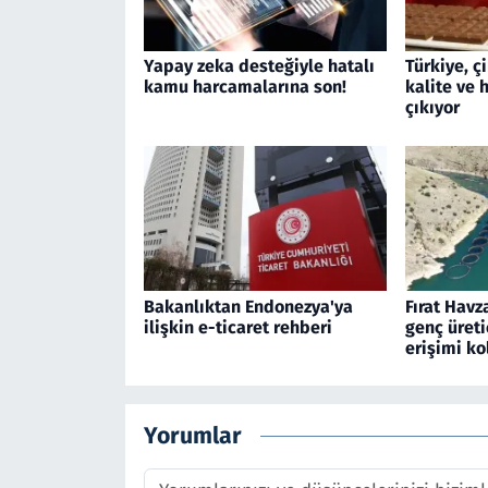
Yapay zeka desteğiyle hatalı
Türkiye, ç
kamu harcamalarına son!
kalite ve
çıkıyor
Bakanlıktan Endonezya'ya
Fırat Havz
ilişkin e-ticaret rehberi
genç üreti
erişimi ko
Yorumlar