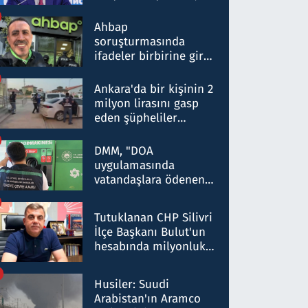
ortaklığının stratejik
nitelikte olduğunu
Ahbap
belirtti
soruşturmasında
ifadeler birbirine girdi:
Dokuz şüphelinin
ifadelerinden ortaya
Ankara'da bir kişinin 2
çıkan tablo şok etti
milyon lirasını gasp
eden şüpheliler
Kırıkkale'de yakalandı
DMM, "DOA
uygulamasında
vatandaşlara ödenen
iade tutarlarının
düşürüldüğü" iddiasını
Tutuklanan CHP Silivri
yalanladı
İlçe Başkanı Bulut'un
hesabında milyonluk
para trafiğine: Patron
talimat verdi, ben
Husiler: Suudi
gönderdim
Arabistan'ın Aramco