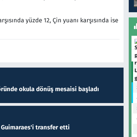
rşısında yüzde 12, Çin yuanı karşısında ise
öründe okula dönüş mesaisi başladı
Guimaraes'i transfer etti