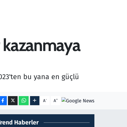
er kazanmaya
2023'ten bu yana en güçlü
-
+
A
A
Trend Haberler