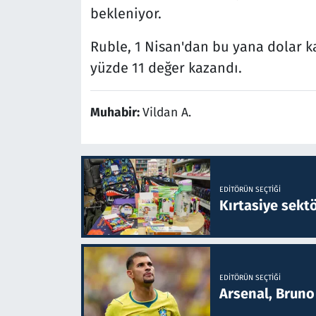
bekleniyor.
Ruble, 1 Nisan'dan bu yana dolar ka
yüzde 11 değer kazandı.
Muhabir:
Vildan A.
EDITÖRÜN SEÇTIĞI
Kırtasiye sekt
EDITÖRÜN SEÇTIĞI
Arsenal, Bruno 