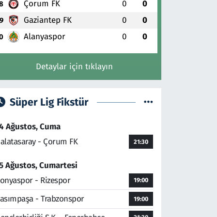
Çorum FK
0
0
8
Gaziantep FK
0
0
9
Alanyaspor
0
0
0
Detaylar için tıklayın
Süper Lig Fikstür
4 Ağustos, Cuma
alatasaray - Çorum FK
21:30
5 Ağustos, Cumartesi
onyaspor - Rizespor
19:00
asımpaşa - Trabzonspor
19:00