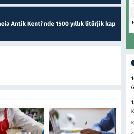
1
eia Antik Kenti'nde 1500 yıllık litürjik kap
1
G
1
K
K