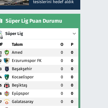
tesislerini hedef aldık
Süper Lig Puan Durumu
Süper Lig
#
Takım
O
P
Amed
0
0
1
Erzurumspor FK
0
0
2
Başakşehir
0
0
3
Kocaelispor
0
0
4
Beşiktaş
0
0
5
Eyüpspor
0
0
6
Galatasaray
0
0
7