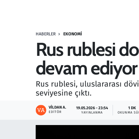
Resmi İlanlar
Rüya Tabirleri
HABERLER
EKONOMI
Rus rublesi d
Sağlık
devam ediyor
Savunma Sanayi
Seçim 2023
Rus rublesi, uluslararası dö
seviyesine çıktı.
Spor
VILDAN A.
19.05.2026 - 23:54
1 DK
Teknoloji ve Bilim
EDITÖR
YAYINLANMA
OKUNMA SÜ
Televizyon