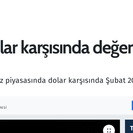
olar karşısında değ
viz piyasasında dolar karşısında Şubat 
RESI