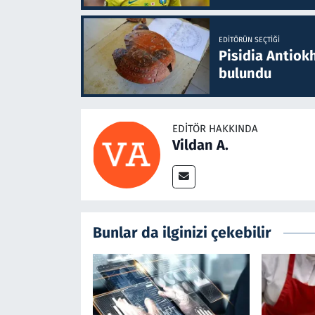
EDITÖRÜN SEÇTIĞI
Pisidia Antiokh
bulundu
EDITÖR HAKKINDA
Vildan A.
Bunlar da ilginizi çekebilir