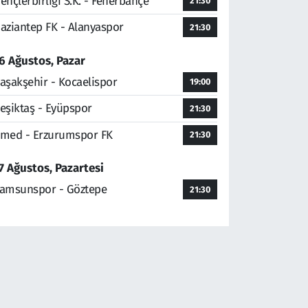
ençlerbirliği S.K. - Fenerbahçe
21:30
aziantep FK - Alanyaspor
21:30
6 Ağustos, Pazar
aşakşehir - Kocaelispor
19:00
eşiktaş - Eyüpspor
21:30
med - Erzurumspor FK
21:30
7 Ağustos, Pazartesi
amsunspor - Göztepe
21:30