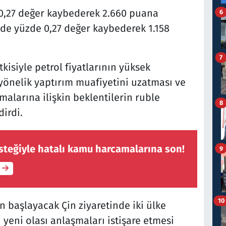
0,27 değer kaybederek 2.660 puana
6
 de yüzde 0,27 değer kaybederek 1.158
7
tkisiyle petrol fiyatlarının yüksek
yönelik yaptırım muafiyetini uzatması ve
malarına ilişkin beklentilerin ruble
8
dirdi.
steğiyle hatalı kamu harcamalarına son!
9
10
 başlayacak Çin ziyaretinde iki ülke
 yeni olası anlaşmaları istişare etmesi