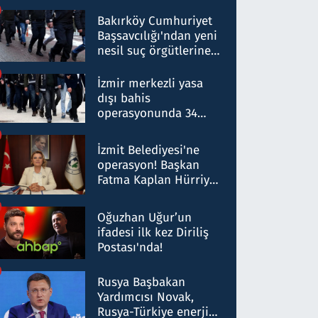
Bakırköy Cumhuriyet
Başsavcılığı'ndan yeni
nesil suç örgütlerine
operasyon: 50 şüpheli
hakkında gözaltı kararı
İzmir merkezli yasa
dışı bahis
operasyonunda 34
gözaltı: Yaklaşık 2
Milyar liralık para
İzmit Belediyesi'ne
trafiği tespit edildi
operasyon! Başkan
Fatma Kaplan Hürriyet
ve eşi gözaltına alındı
Oğuzhan Uğur’un
ifadesi ilk kez Diriliş
Postası'nda!
Rusya Başbakan
Yardımcısı Novak,
Rusya-Türkiye enerji