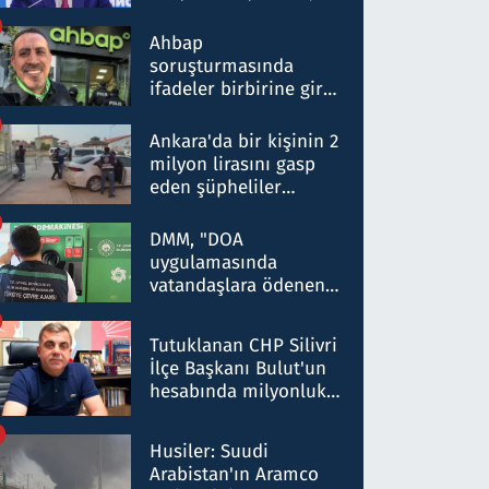
ortaklığının stratejik
nitelikte olduğunu
Ahbap
belirtti
soruşturmasında
ifadeler birbirine girdi:
Dokuz şüphelinin
ifadelerinden ortaya
Ankara'da bir kişinin 2
çıkan tablo şok etti
milyon lirasını gasp
eden şüpheliler
Kırıkkale'de yakalandı
DMM, "DOA
uygulamasında
vatandaşlara ödenen
iade tutarlarının
düşürüldüğü" iddiasını
Tutuklanan CHP Silivri
yalanladı
İlçe Başkanı Bulut'un
hesabında milyonluk
para trafiğine: Patron
talimat verdi, ben
Husiler: Suudi
gönderdim
Arabistan'ın Aramco