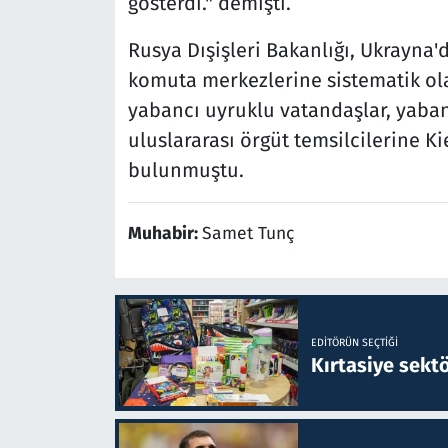
gösterdi." demişti.
Rusya Dışişleri Bakanlığı, Ukrayna'd
komuta merkezlerine sistematik olar
yabancı uyruklu vatandaşlar, yabanc
uluslararası örgüt temsilcilerine Ki
bulunmuştu.
Muhabir:
Samet Tunç
EDITÖRÜN SEÇTIĞI
Kırtasiye sekt