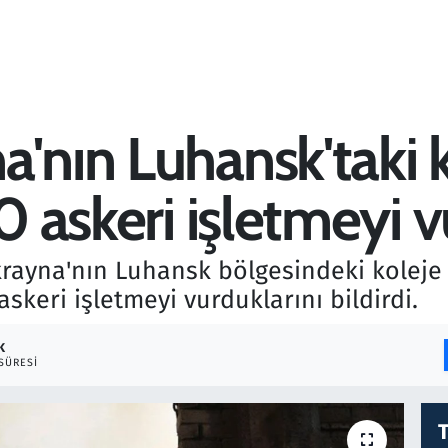
'nın Luhansk'taki ko
10 askeri işletmeyi 
ayna'nın Luhansk bölgesindeki koleje y
askeri işletmeyi vurduklarını bildirdi.
K
SÜRESI