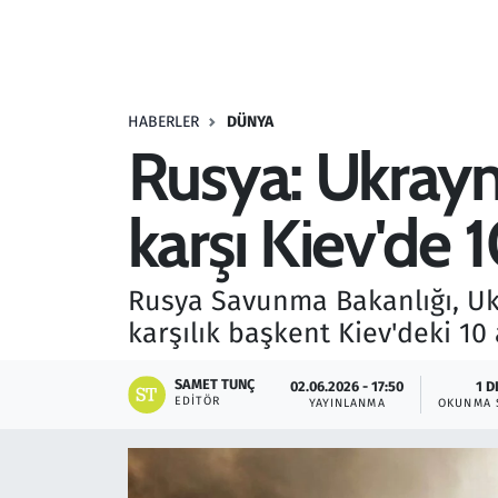
Resmi İlanlar
Rüya Tabirleri
HABERLER
DÜNYA
Rusya: Ukrayna
Sağlık
karşı Kiev'de 
Savunma Sanayi
Seçim 2023
Rusya Savunma Bakanlığı, Ukr
karşılık başkent Kiev'deki 10 
Spor
SAMET TUNÇ
02.06.2026 - 17:50
1 D
Teknoloji ve Bilim
EDITÖR
YAYINLANMA
OKUNMA 
Televizyon