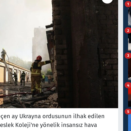
1
2
3
4
5
eçen ay Ukrayna ordusunun ilhak edilen
slek Koleji'ne yönelik insansız hava