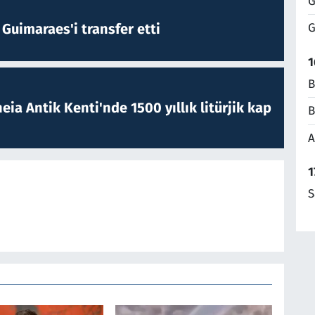
G
Guimaraes'i transfer etti
G
1
B
eia Antik Kenti'nde 1500 yıllık litürjik kap
B
A
1
S