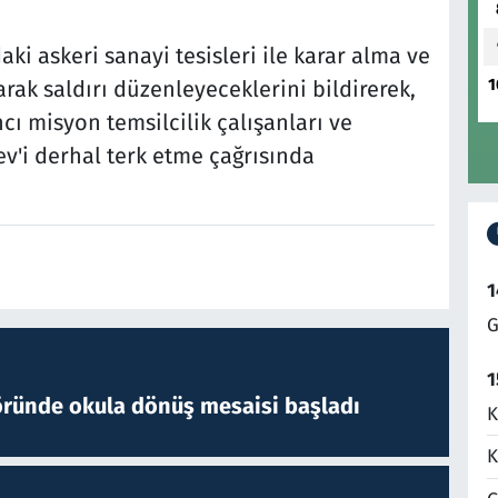
aki askeri sanayi tesisleri ile karar alma ve
1
ak saldırı düzenleyeceklerini bildirerek,
ı misyon temsilcilik çalışanları ve
ev'i derhal terk etme çağrısında
1
G
1
öründe okula dönüş mesaisi başladı
K
K