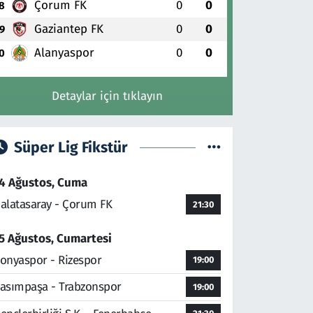
Çorum FK
0
0
8
Gaziantep FK
0
0
9
Alanyaspor
0
0
0
Detaylar için tıklayın
Süper Lig Fikstür
4 Ağustos, Cuma
alatasaray - Çorum FK
21:30
5 Ağustos, Cumartesi
onyaspor - Rizespor
19:00
asımpaşa - Trabzonspor
19:00