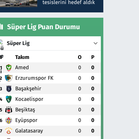
tesislerini hedef aldık
Süper Lig Puan Durumu
Süper Lig
#
Takım
O
P
Amed
0
0
1
Erzurumspor FK
0
0
2
Başakşehir
0
0
3
Kocaelispor
0
0
4
Beşiktaş
0
0
5
Eyüpspor
0
0
6
Galatasaray
0
0
7