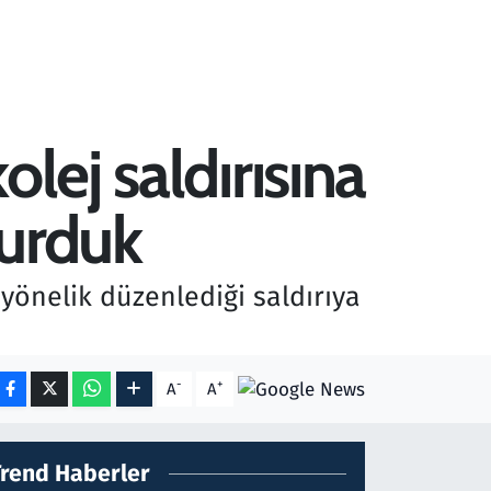
lej saldırısına
vurduk
önelik düzenlediği saldırıya
-
+
A
A
Trend Haberler