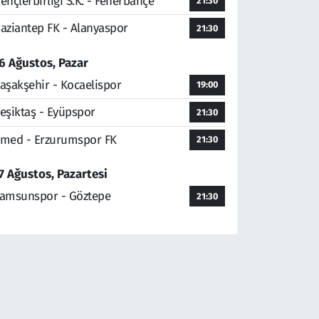
ençlerbirliği S.K. - Fenerbahçe
21:30
aziantep FK - Alanyaspor
21:30
6 Ağustos, Pazar
aşakşehir - Kocaelispor
19:00
eşiktaş - Eyüpspor
21:30
med - Erzurumspor FK
21:30
7 Ağustos, Pazartesi
amsunspor - Göztepe
21:30