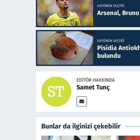
EDITÖRÜN SEÇTIĞI
Arsenal, Bruno 
EDITÖRÜN SEÇTIĞI
Pisidia Antiokh
bulundu
EDITÖR HAKKINDA
Samet Tunç
Bunlar da ilginizi çekebilir