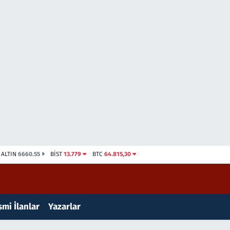
ALTIN
6660.55
BİST
13.779
BTC
64.815,30
mi İlanlar
Yazarlar