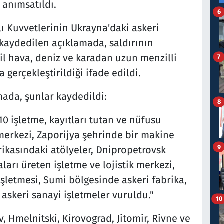
 anımsatıldı.
6
ı Kuvvetlerinin Ukrayna'daki askeri
 kaydedilen açıklamada, saldırının
il hava, deniz ve karadan uzun menzilli
7
a gerçekleştirildiği ifade edildi.
mada, şunlar kaydedildi:
8
10 işletme, kayıtları tutan ve nüfusu
merkezi, Zaporijya şehrinde bir makine
9
brikasındaki atölyeler, Dnipropetrovsk
ları üreten işletme ve lojistik merkezi,
şletmesi, Sumi bölgesinde askeri fabrika,
askeri sanayi işletmeler vuruldu."
10
, Hmelnitski, Kirovograd, Jitomir, Rivne ve