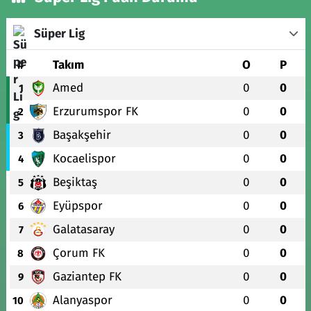
Süper Lig
#
Takım
O
P
Amed
0
0
1
Erzurumspor FK
0
0
2
Başakşehir
0
0
3
Kocaelispor
0
0
4
Beşiktaş
0
0
5
Eyüpspor
0
0
6
Galatasaray
0
0
7
Çorum FK
0
0
8
Gaziantep FK
0
0
9
Alanyaspor
0
0
10