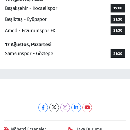
Başakşehir - Kocaelispor
19:00
Beşiktaş - Eyüpspor
21:30
Amed - Erzurumspor FK
21:30
17 Ağustos, Pazartesi
Samsunspor - Göztepe
21:30
Nöbetçi Eczaneler
Hava Durumu