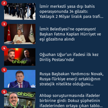
hakkında gözaltı kararı
2
İzmir merkezli yasa dışı bahis
operasyonunda 34 gözaltı:
Yaklaşık 2 Milyar liralık para trafiği
tespit edildi
3
İzmit Belediyesi'ne operasyon!
Başkan Fatma Kaplan Hürriyet ve
eşi gözaltına alındı
4
Oğuzhan Uğur’un ifadesi ilk kez
Diriliş Postası'nda!
5
Rusya Başbakan Yardımcısı Novak,
Rusya-Türkiye enerji ortaklığının
stratejik nitelikte olduğunu
belirtti
6
Ahbap soruşturmasında ifadeler
birbirine girdi: Dokuz şüphelinin
ifadelerinden ortaya çıkan tablo