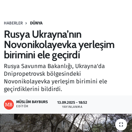
Gündem
HABERLER
DÜNYA
Haber
Rusya Ukrayna’nın
Kültür Sanat
Novonikolayevka yerleşim
birimini ele geçirdi
Kurumsal Haberler
Rusya Savunma Bakanlığı, Ukrayna'da
Lezzet Durağı
Dnipropetrovsk bölgesindeki
Novonikolayevka yerleşim birimini ele
Memur ve Kamu
geçirdiklerini bildirdi.
Otomobil
MÜSLÜM BAYBURS
13.09.2025 - 18:52
EDITÖR
YAYINLANMA
Oyun
Ramazan