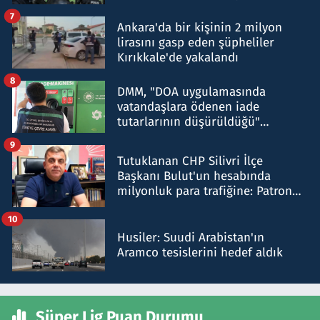
şok etti
7
Ankara'da bir kişinin 2 milyon
lirasını gasp eden şüpheliler
Kırıkkale'de yakalandı
8
DMM, "DOA uygulamasında
vatandaşlara ödenen iade
tutarlarının düşürüldüğü"
iddiasını yalanladı
9
Tutuklanan CHP Silivri İlçe
Başkanı Bulut'un hesabında
milyonluk para trafiğine: Patron
talimat verdi, ben gönderdim
10
Husiler: Suudi Arabistan'ın
Aramco tesislerini hedef aldık
Süper Lig Puan Durumu