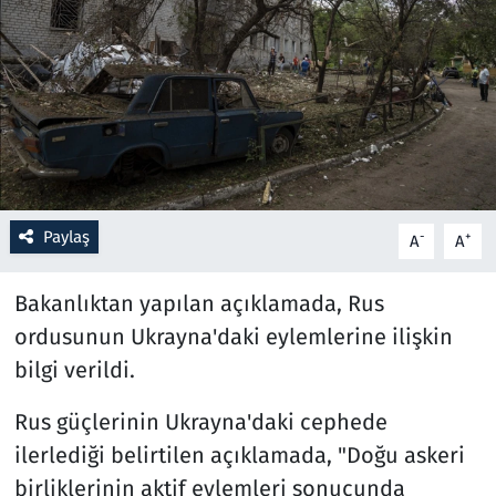
Resmi İlanlar
Rüya Tabirleri
Sağlık
Savunma Sanayi
Paylaş
-
+
A
A
Seçim 2023
Bakanlıktan yapılan açıklamada, Rus
Spor
ordusunun Ukrayna'daki eylemlerine ilişkin
bilgi verildi.
Teknoloji ve Bilim
Rus güçlerinin Ukrayna'daki cephede
Televizyon
ilerlediği belirtilen açıklamada, "Doğu askeri
birliklerinin aktif eylemleri sonucunda