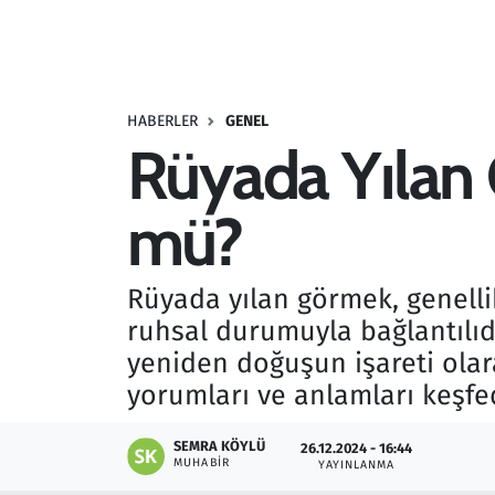
Resmi İlanlar
Rüya Tabirleri
HABERLER
GENEL
Rüyada Yılan
Sağlık
mü?
Savunma Sanayi
Seçim 2023
Rüyada yılan görmek, genellik
ruhsal durumuyla bağlantılıd
Spor
yeniden doğuşun işareti olara
Teknoloji ve Bilim
yorumları ve anlamları keşfe
Televizyon
SEMRA KÖYLÜ
26.12.2024 - 16:44
MUHABIR
YAYINLANMA