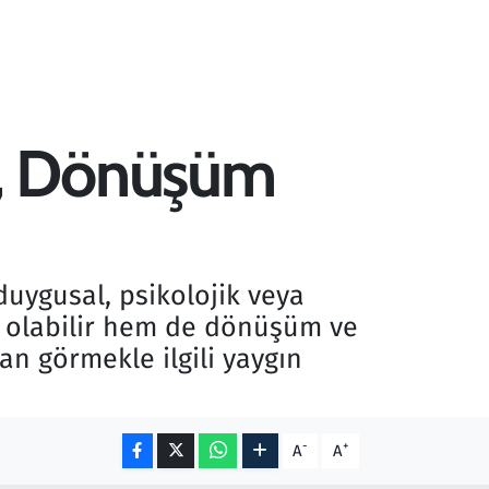
u, Dönüşüm
duygusal, psikolojik veya
ü olabilir hem de dönüşüm ve
an görmekle ilgili yaygın
-
+
A
A