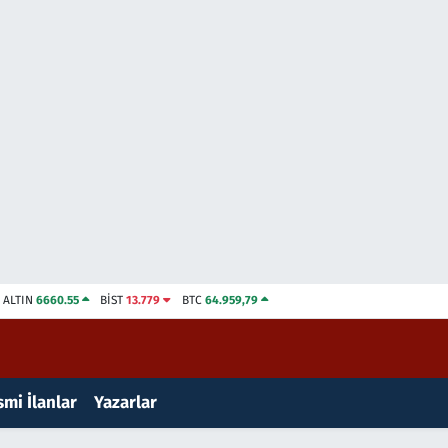
ALTIN
6660.55
BİST
13.779
BTC
64.959,79
mi İlanlar
Yazarlar