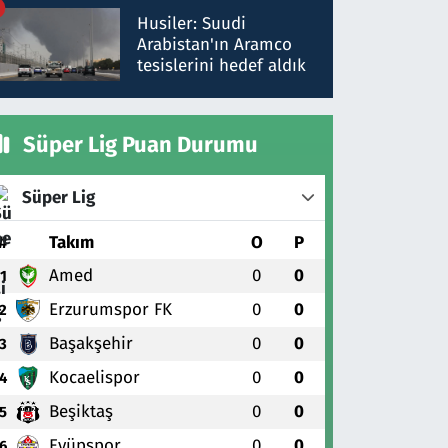
talimat verdi, ben
Husiler: Suudi
gönderdim
Arabistan'ın Aramco
tesislerini hedef aldık
Süper Lig Puan Durumu
Süper Lig
#
Takım
O
P
Amed
0
0
1
Erzurumspor FK
0
0
2
Başakşehir
0
0
3
Kocaelispor
0
0
4
Beşiktaş
0
0
5
Eyüpspor
0
0
6