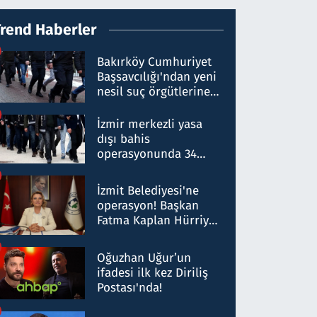
Trend Haberler
Bakırköy Cumhuriyet
Başsavcılığı'ndan yeni
nesil suç örgütlerine
operasyon: 50 şüpheli
hakkında gözaltı kararı
İzmir merkezli yasa
dışı bahis
operasyonunda 34
gözaltı: Yaklaşık 2
Milyar liralık para
İzmit Belediyesi'ne
trafiği tespit edildi
operasyon! Başkan
Fatma Kaplan Hürriyet
ve eşi gözaltına alındı
Oğuzhan Uğur’un
ifadesi ilk kez Diriliş
Postası'nda!