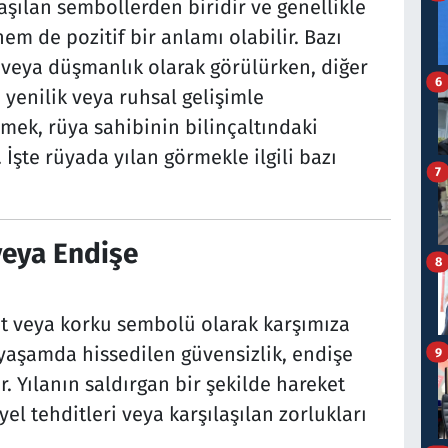
laşılan sembollerden biridir ve genellikle
em de pozitif bir anlamı olabilir. Bazı
u veya düşmanlık olarak görülürken, diğer
6
yenilik veya ruhsal gelişimle
örmek, rüya sahibinin bilinçaltındaki
 İşte rüyada yılan görmekle ilgili bazı
7
 veya Endişe
8
dit veya korku sembolü olarak karşımıza
 yaşamda hissedilen güvensizlik, endişe
9
r. Yılanın saldırgan bir şekilde hareket
el tehditleri veya karşılaşılan zorlukları