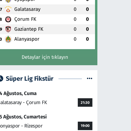
Galatasaray
0
0
7
Çorum FK
0
0
8
Gaziantep FK
0
0
9
Alanyaspor
0
0
0
Detaylar için tıklayın
Süper Lig Fikstür
4 Ağustos, Cuma
alatasaray - Çorum FK
21:30
5 Ağustos, Cumartesi
onyaspor - Rizespor
19:00