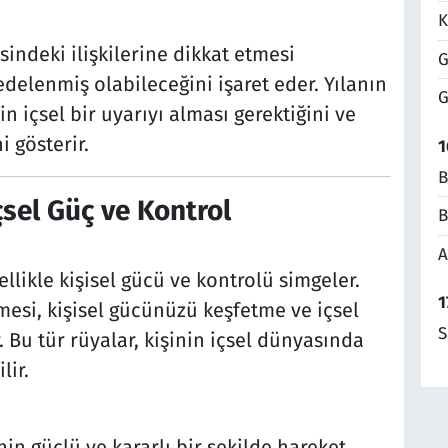
K
sindeki ilişkilerine dikkat etmesi
G
delenmiş olabileceğini işaret eder. Yılanın
G
in içsel bir uyarıyı alması gerektiğini ve
i gösterir.
1
B
çsel Güç ve Kontrol
B
A
llikle kişisel gücü ve kontrolü simgeler.
1
tmesi, kişisel gücünüzü keşfetme ve içsel
S
 Bu tür rüyalar, kişinin içsel dünyasında
lir.
in güçlü ve kararlı bir şekilde hareket