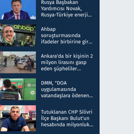
Rusya Başbakan
Yardımcısı Novak,
Rusya-Türkiye enerji
ortaklığının stratejik
nitelikte olduğunu
Ahbap
belirtti
soruşturmasında
ifadeler birbirine girdi:
Dokuz şüphelinin
ifadelerinden ortaya
Ankara'da bir kişinin 2
çıkan tablo şok etti
milyon lirasını gasp
eden şüpheliler
Kırıkkale'de yakalandı
DMM, "DOA
uygulamasında
vatandaşlara ödenen
iade tutarlarının
düşürüldüğü" iddiasını
Tutuklanan CHP Silivri
yalanladı
İlçe Başkanı Bulut'un
hesabında milyonluk
para trafiğine: Patron