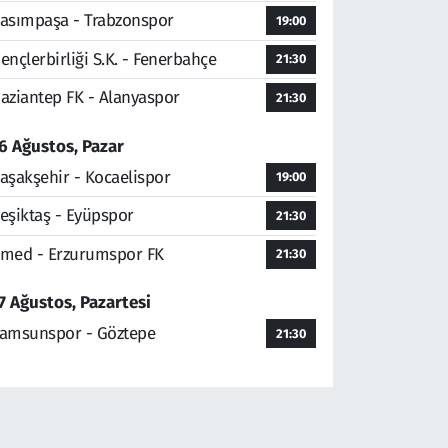
asımpaşa - Trabzonspor
19:00
ençlerbirliği S.K. - Fenerbahçe
21:30
aziantep FK - Alanyaspor
21:30
6 Ağustos, Pazar
aşakşehir - Kocaelispor
19:00
eşiktaş - Eyüpspor
21:30
med - Erzurumspor FK
21:30
7 Ağustos, Pazartesi
amsunspor - Göztepe
21:30