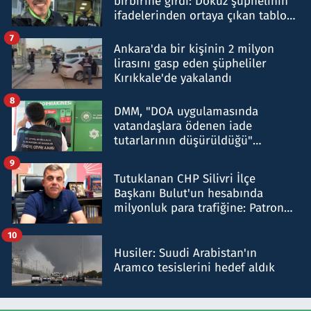
birbirine girdi: Dokuz şüphelinin
ifadelerinden ortaya çıkan tablo
şok etti
7
Ankara'da bir kişinin 2 milyon
lirasını gasp eden şüpheliler
Kırıkkale'de yakalandı
8
DMM, "DOA uygulamasında
vatandaşlara ödenen iade
tutarlarının düşürüldüğü"
iddiasını yalanladı
9
Tutuklanan CHP Silivri İlçe
Başkanı Bulut'un hesabında
milyonluk para trafiğine: Patron
talimat verdi, ben gönderdim
10
Husiler: Suudi Arabistan'ın
Aramco tesislerini hedef aldık