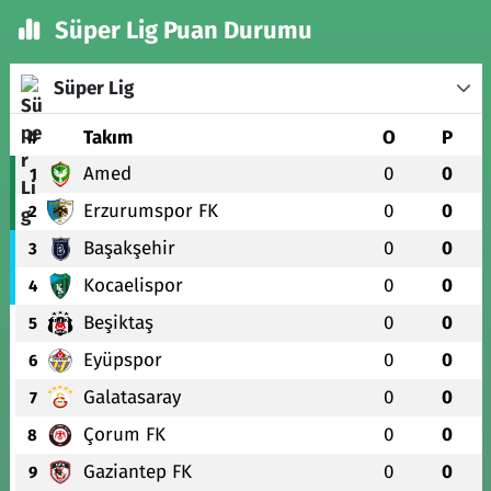
Süper Lig Puan Durumu
Süper Lig
#
Takım
O
P
Amed
0
0
1
Erzurumspor FK
0
0
2
Başakşehir
0
0
3
Kocaelispor
0
0
4
Beşiktaş
0
0
5
Eyüpspor
0
0
6
Galatasaray
0
0
7
Çorum FK
0
0
8
Gaziantep FK
0
0
9