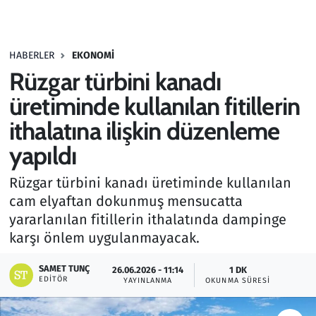
Gündem
HABERLER
EKONOMI
Haber
Rüzgar türbini kanadı
Kültür Sanat
üretiminde kullanılan fitillerin
ithalatına ilişkin düzenleme
Kurumsal Haberler
yapıldı
Lezzet Durağı
Rüzgar türbini kanadı üretiminde kullanılan
cam elyaftan dokunmuş mensucatta
Memur ve Kamu
yararlanılan fitillerin ithalatında dampinge
karşı önlem uygulanmayacak.
Otomobil
SAMET TUNÇ
26.06.2026 - 11:14
1 DK
Oyun
EDITÖR
YAYINLANMA
OKUNMA SÜRESI
Ramazan