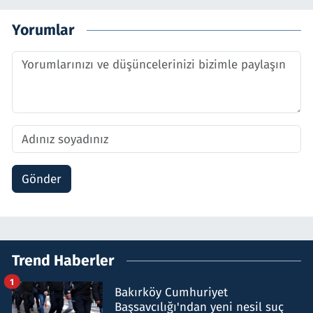
Yorumlar
Gönder
Trend Haberler
1
Bakırköy Cumhuriyet
Başsavcılığı'ndan yeni nesil suç