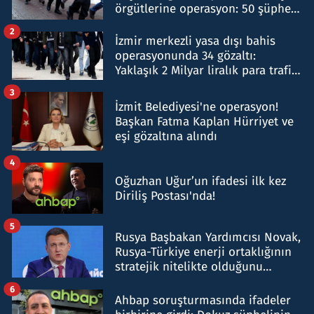
örgütlerine operasyon: 50 şüpheli
hakkında gözaltı kararı
2
İzmir merkezli yasa dışı bahis
operasyonunda 34 gözaltı:
Yaklaşık 2 Milyar liralık para trafiği
tespit edildi
3
İzmit Belediyesi'ne operasyon!
Başkan Fatma Kaplan Hürriyet ve
eşi gözaltına alındı
4
Oğuzhan Uğur’un ifadesi ilk kez
Diriliş Postası'nda!
5
Rusya Başbakan Yardımcısı Novak,
Rusya-Türkiye enerji ortaklığının
stratejik nitelikte olduğunu
belirtti
6
Ahbap soruşturmasında ifadeler