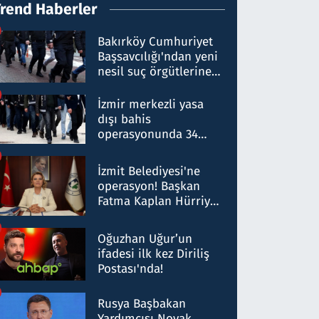
Trend Haberler
Bakırköy Cumhuriyet
Başsavcılığı'ndan yeni
nesil suç örgütlerine
operasyon: 50 şüpheli
hakkında gözaltı kararı
İzmir merkezli yasa
dışı bahis
operasyonunda 34
gözaltı: Yaklaşık 2
Milyar liralık para
İzmit Belediyesi'ne
trafiği tespit edildi
operasyon! Başkan
Fatma Kaplan Hürriyet
ve eşi gözaltına alındı
Oğuzhan Uğur’un
ifadesi ilk kez Diriliş
Postası'nda!
Rusya Başbakan
Yardımcısı Novak,