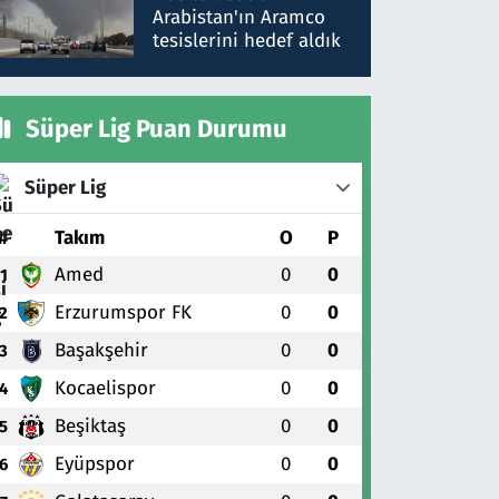
gönderdim
Arabistan'ın Aramco
tesislerini hedef aldık
Süper Lig Puan Durumu
Süper Lig
#
Takım
O
P
Amed
0
0
1
Erzurumspor FK
0
0
2
Başakşehir
0
0
3
Kocaelispor
0
0
4
Beşiktaş
0
0
5
Eyüpspor
0
0
6