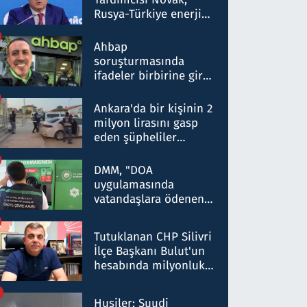
Rusya-Türkiye enerji
ortaklığının stratejik
nitelikte olduğunu
Ahbap
belirtti
soruşturmasında
ifadeler birbirine girdi:
Dokuz şüphelinin
ifadelerinden ortaya
Ankara'da bir kişinin 2
çıkan tablo şok etti
milyon lirasını gasp
eden şüpheliler
Kırıkkale'de yakalandı
DMM, "DOA
uygulamasında
vatandaşlara ödenen
iade tutarlarının
düşürüldüğü" iddiasını
Tutuklanan CHP Silivri
yalanladı
İlçe Başkanı Bulut'un
hesabında milyonluk
para trafiğine: Patron
talimat verdi, ben
Husiler: Suudi