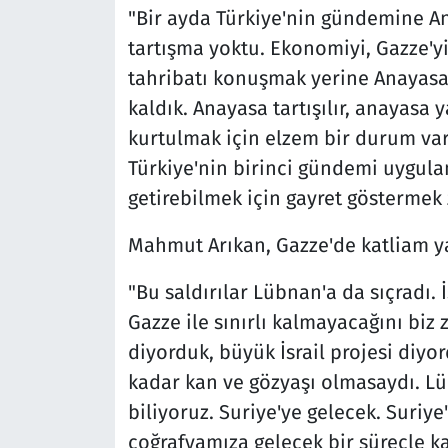
"Bir ayda Türkiye'nin gündemine An
tartışma yoktu. Ekonomiyi, Gazze'y
tahribatı konuşmak yerine Anayasa
kaldık. Anayasa tartışılır, anayas
kurtulmak için elzem bir durum var
Türkiye'nin birinci gündemi uygula
getirebilmek için gayret göstermek
Mahmut Arıkan, Gazze'de katliam ya
"Bu saldırılar Lübnan'a da sıçradı. 
Gazze ile sınırlı kalmayacağını biz
diyorduk, büyük İsrail projesi di
kadar kan ve gözyaşı olmasaydı. Lü
biliyoruz. Suriye'ye gelecek. Suriy
coğrafyamıza gelecek bir süreçle kar