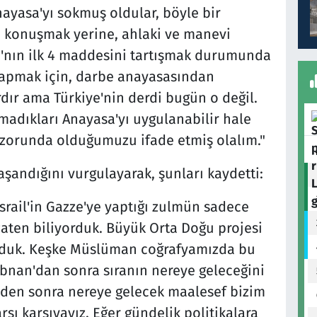
ayasa'yı sokmuş oldular, böyle bir
i konuşmak yerine, ahlaki ve manevi
'nın ilk 4 maddesini tartışmak durumunda
a yapmak için, darbe anayasasından
dır ama Türkiye'nin derdi bugün o değil.
madıkları Anayasa'yı uygulanabilir hale
 zorunda olduğumuzu ifade etmiş olalım."
şandığını vurgulayarak, şunları kaydetti:
İsrail'in Gazze'ye yaptığı zulmün sadece
 zaten biliyorduk. Büyük Orta Doğu projesi
yorduk. Keşke Müslüman coğrafyamızda bu
bnan'dan sonra sıranın nereye geleceğini
e'den sonra nereye gelecek maalesef bizim
şı karşıyayız. Eğer gündelik politikalara