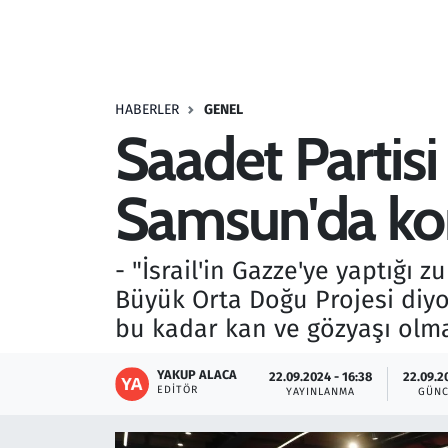
Resmi İlanlar
Rüya Tabirleri
HABERLER
GENEL
Saadet Partisi
Sağlık
Samsun'da ko
Savunma Sanayi
Seçim 2023
- "İsrail'in Gazze'ye yaptığı 
Büyük Orta Doğu Projesi diyo
Spor
bu kadar kan ve gözyaşı olm
Teknoloji ve Bilim
YAKUP ALACA
22.09.2024 - 16:38
22.09.2
EDITÖR
YAYINLANMA
GÜNC
Televizyon