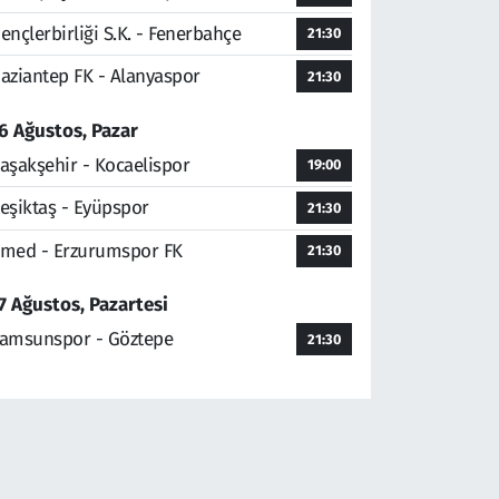
ençlerbirliği S.K. - Fenerbahçe
21:30
aziantep FK - Alanyaspor
21:30
6 Ağustos, Pazar
aşakşehir - Kocaelispor
19:00
eşiktaş - Eyüpspor
21:30
med - Erzurumspor FK
21:30
7 Ağustos, Pazartesi
amsunspor - Göztepe
21:30