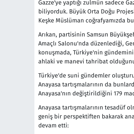
Gazze'ye yaptığı zulmün sadece Gazz
biliyorduk. Büyük Orta Doğu Projesi
Keşke Müslüman coğrafyamızda bu k
Arıkan, partisinin Samsun Büyükşe
Amaçlı Salonu'nda düzenlediği, Geni
konuşmada, Türkiye'nin gündemini
ahlaki ve manevi tahribat olduğunu
Türkiye'de suni gündemler oluşturu
Anayasa tartışmalarının da bunlar
Anayasa'nın değiştirildiğini 179 mad
Anayasa tartışmalarının tesadüf olm
geniş bir perspektiften bakarak anal
devam etti: