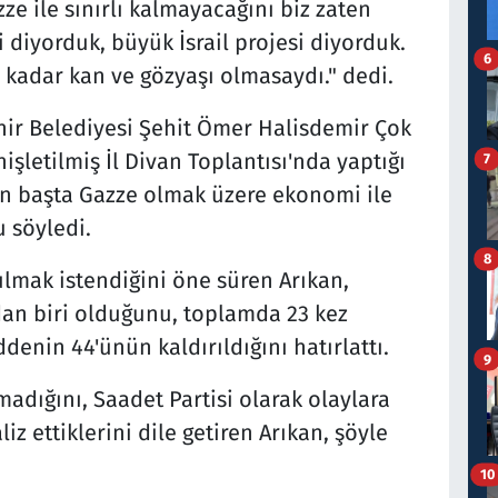
e ile sınırlı kalmayacağını biz zaten
 diyorduk, büyük İsrail projesi diyorduk.
6
adar kan ve gözyaşı olmasaydı." dedi.
hir Belediyesi Şehit Ömer Halisdemir Çok
şletilmiş İl Divan Toplantısı'nda yaptığı
7
n başta Gazze olmak üzere ekonomi ile
 söyledi.
8
lmak istendiğini öne süren Arıkan,
dan biri olduğunu, toplamda 23 kez
denin 44'ünün kaldırıldığını hatırlattı.
9
adığını, Saadet Partisi olarak olaylara
iz ettiklerini dile getiren Arıkan, şöyle
10