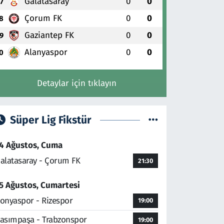
Galatasaray
0
0
7
Çorum FK
0
0
8
Gaziantep FK
0
0
9
Alanyaspor
0
0
0
Detaylar için tıklayın
Süper Lig Fikstür
4 Ağustos, Cuma
alatasaray - Çorum FK
21:30
5 Ağustos, Cumartesi
onyaspor - Rizespor
19:00
asımpaşa - Trabzonspor
19:00