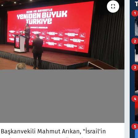
1
2
3
4
5
Başkanvekili Mahmut Arıkan, "İsrail'in