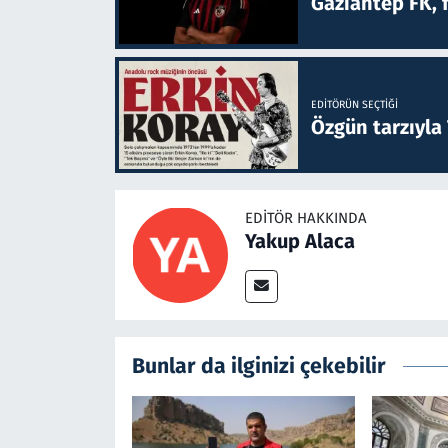
Gaziantep FK, 
EDITÖRÜN SEÇTIĞI
Özgün tarzıyla
EDITÖR HAKKINDA
Yakup Alaca
Bunlar da ilginizi çekebilir