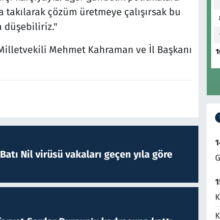
ara takılarak çözüm üretmeye çalışırsak bu
düşebiliriz."
Milletvekili Mehmet Kahraman ve İl Başkanı
1
1
atı Nil virüsü vakaları geçen yıla göre
G
1
K
K