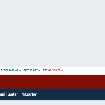
ALTIN
6618.49
BİST
13.887
BTC
64.360,53
mi İlanlar
Yazarlar