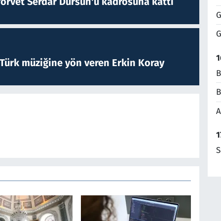
forvet Serdar Dursun'u kadrosuna kattı
G
G
1
 Türk müziğine yön veren Erkin Koray
B
B
A
1
S