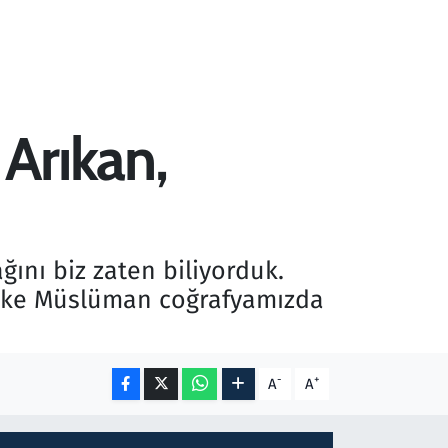
 Arıkan,
ğını biz zaten biliyorduk.
Keşke Müslüman coğrafyamızda
-
+
A
A