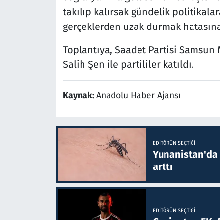
takılıp kalırsak gündelik politikal
gerçeklerden uzak durmak hatasına 
Toplantıya, Saadet Partisi Samsun 
Salih Şen ile partililer katıldı.
Kaynak:
Anadolu Haber Ajansı
EDITÖRÜN SEÇTIĞI
Yunanistan'da B
arttı
EDITÖRÜN SEÇTIĞI