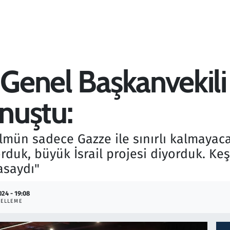
 Genel Başkanvekili
nuştu:
zulmün sadece Gazze ile sınırlı kalmayaca
rduk, büyük İsrail projesi diyorduk. 
asaydı"
024 - 19:08
ELLEME