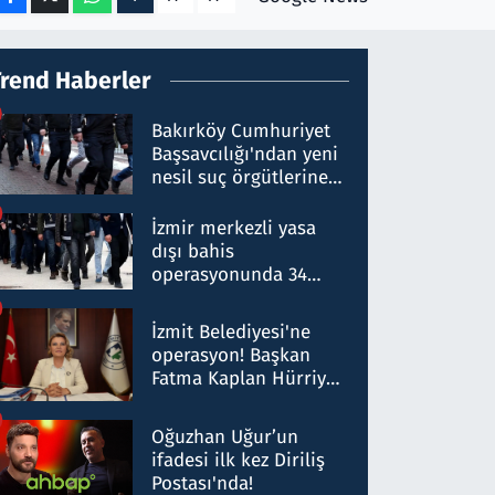
Trend Haberler
Bakırköy Cumhuriyet
Başsavcılığı'ndan yeni
nesil suç örgütlerine
operasyon: 50 şüpheli
hakkında gözaltı kararı
İzmir merkezli yasa
dışı bahis
operasyonunda 34
gözaltı: Yaklaşık 2
Milyar liralık para
İzmit Belediyesi'ne
trafiği tespit edildi
operasyon! Başkan
Fatma Kaplan Hürriyet
ve eşi gözaltına alındı
Oğuzhan Uğur’un
ifadesi ilk kez Diriliş
Postası'nda!