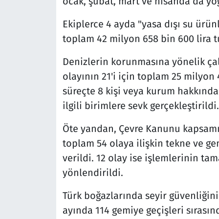
ocak, şubat, mart ve nisanda da yo
Ekiplerce 4 ayda "yasa dışı su ürün
toplam 42 milyon 658 bin 600 lira tu
Denizlerin korunmasına yönelik çal
olayının 21'i için toplam 25 milyon 
süreçte 8 kişi veya kurum hakkında
ilgili birimlere sevk gerçekleştirildi.
Öte yandan, Çevre Kanunu kapsamı
toplam 54 olaya ilişkin tekne ve ge
verildi. 12 olay ise işlemlerinin ta
yönlendirildi.
Türk boğazlarında seyir güvenliğini
ayında 114 gemiye geçişleri sırasınd