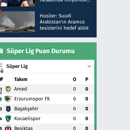
para trafiğine: Patron
talimat verdi, ben
Husiler: Suudi
gönderdim
Arabistan'ın Aramco
tesislerini hedef aldık
Süper Lig Puan Durumu
Süper Lig
#
Takım
O
P
Amed
0
0
1
Erzurumspor FK
0
0
2
Başakşehir
0
0
3
Kocaelispor
0
0
4
Beşiktaş
0
0
5