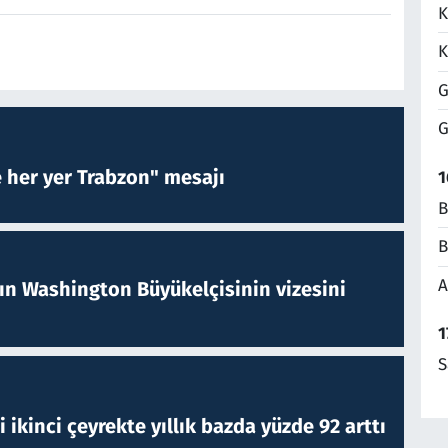
K
K
G
G
e her yer Trabzon" mesajı
1
B
B
A
nın Washington Büyükelçisinin vizesini
1
S
i ikinci çeyrekte yıllık bazda yüzde 92 arttı