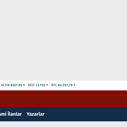
ALTIN
6527.85
BİST
13.703
BTC
64.927,78
mi İlanlar
Yazarlar