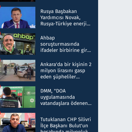
Rusya Başbakan
Yardımcısı Novak,
Rusya-Türkiye enerji
ortaklığının stratejik
nitelikte olduğunu
Ahbap
belirtti
soruşturmasında
ifadeler birbirine girdi:
Dokuz şüphelinin
ifadelerinden ortaya
Ankara'da bir kişinin 2
çıkan tablo şok etti
milyon lirasını gasp
eden şüpheliler
Kırıkkale'de yakalandı
DMM, "DOA
uygulamasında
vatandaşlara ödenen
iade tutarlarının
düşürüldüğü" iddiasını
Tutuklanan CHP Silivri
yalanladı
İlçe Başkanı Bulut'un
hesabında milyonluk