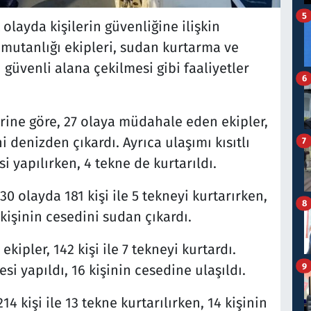
5
layda kişilerin güvenliğine ilişkin
mutanlığı ekipleri, sudan kurtarma ve
n güvenli alana çekilmesi gibi faaliyetler
6
erine göre, 27 olaya müdahale eden ekipler,
ni denizden çıkardı. Ayrıca ulaşımı kısıtlı
7
i yapılırken, 4 tekne de kurtarıldı.
30 olayda 181 kişi ile 5 tekneyi kurtarırken,
8
3 kişinin cesedini sudan çıkardı.
ipler, 142 kişi ile 7 tekneyi kurtardı.
9
esi yapıldı, 16 kişinin cesedine ulaşıldı.
4 kişi ile 13 tekne kurtarılırken, 14 kişinin