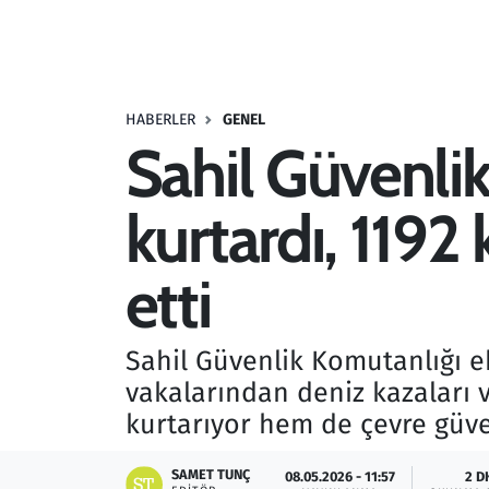
Resmi İlanlar
Rüya Tabirleri
HABERLER
GENEL
Sahil Güvenlik
Sağlık
kurtardı, 1192
Savunma Sanayi
Seçim 2023
etti
Spor
Sahil Güvenlik Komutanlığı e
Teknoloji ve Bilim
vakalarından deniz kazaları 
kurtarıyor hem de çevre güven
Televizyon
SAMET TUNÇ
08.05.2026 - 11:57
2 D