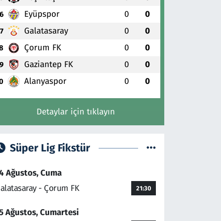
Eyüpspor
0
0
6
Galatasaray
0
0
7
Çorum FK
0
0
8
Gaziantep FK
0
0
9
Alanyaspor
0
0
0
Detaylar için tıklayın
Süper Lig Fikstür
4 Ağustos, Cuma
alatasaray - Çorum FK
21:30
5 Ağustos, Cumartesi