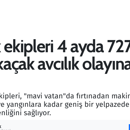
 ekipleri 4 ayda 727 
 kaçak avcılık olay
kipleri, "mavi vatan"da fırtınadan maki
ve yangınlara kadar geniş bir yelpazed
liğini sağlıyor.
K