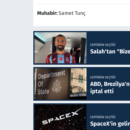
Muhabir:
Samet Tunç
EDITÖRÜN SEÇTIĞI
Salah'tan "Biz
EDITÖRÜN SEÇTIĞI
ABD, Brezilya'
iptal etti
EDITÖRÜN SEÇTIĞI
SpaceX'in gelir