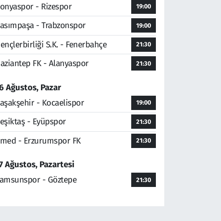
onyaspor - Rizespor
19:00
asımpaşa - Trabzonspor
19:00
ençlerbirliği S.K. - Fenerbahçe
21:30
aziantep FK - Alanyaspor
21:30
6 Ağustos, Pazar
aşakşehir - Kocaelispor
19:00
eşiktaş - Eyüpspor
21:30
med - Erzurumspor FK
21:30
7 Ağustos, Pazartesi
amsunspor - Göztepe
21:30