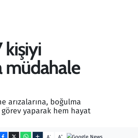
kişiyi
ına müdahale
ne arızalarına, boğulma
e görev yaparak hem hayat
-
+
A
A