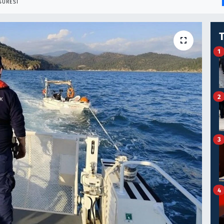
SÜRESI
1
2
3
4