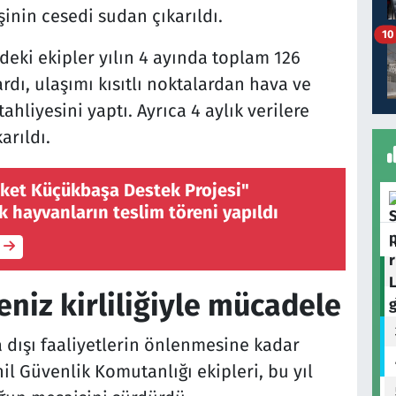
işinin cesedi sudan çıkarıldı.
10
ki ekipler yılın 4 ayında toplam 126
ardı, ulaşımı kısıtlı noktalardan hava ve
tahliyesini yaptı. Ayrıca 4 aylık verilere
arıldı.
eket Küçükbaşa Destek Projesi"
 hayvanların teslim töreni yapıldı
deniz kirliliğiyle mücadele
 dışı faaliyetlerin önlenmesine kadar
il Güvenlik Komutanlığı ekipleri, bu yıl