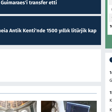
Guimaraes'i transfer etti
1
eia Antik Kenti'nde 1500 yıllık litürjik kap
1
G
1
K
K