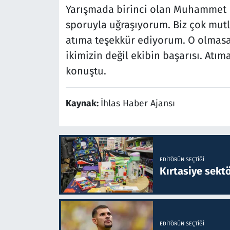
Yarışmada birinci olan Muhammet Em
sporuyla uğraşıyorum. Biz çok mutl
atıma teşekkür ediyorum. O olmas
ikimizin değil ekibin başarısı. Atı
konuştu.
Kaynak:
İhlas Haber Ajansı
EDITÖRÜN SEÇTIĞI
Kırtasiye sekt
EDITÖRÜN SEÇTIĞI