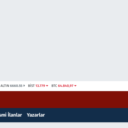
ALTIN
6660.55
BİST
13.779
BTC
64.840,97
mi İlanlar
Yazarlar