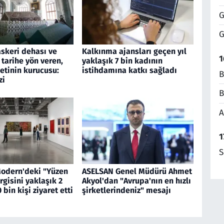
G
G
askeri dehası ve
Kalkınma ajansları geçen yıl
1
 tarihe yön veren,
yaklaşık 7 bin kadının
etinin kurucusu:
istihdamına katkı sağladı
B
zi
B
A
1
S
Modern'deki "Yüzen
ASELSAN Genel Müdürü Ahmet
rgisini yaklaşık 2
Akyol'dan "Avrupa'nın en hızlı
 bin kişi ziyaret etti
şirketlerindeniz" mesajı