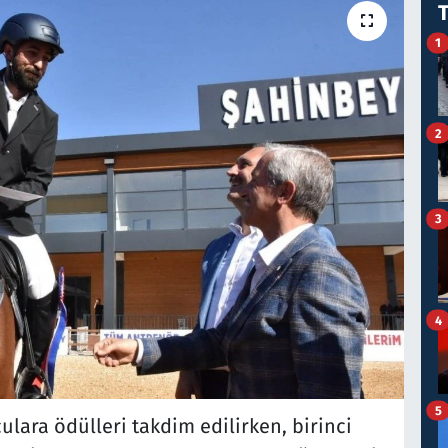
1
2
3
4
5
lara ödülleri takdim edilirken, birinci