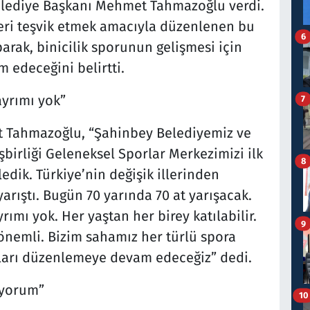
lediye Başkanı Mehmet Tahmazoğlu verdi.
ri teşvik etmek amacıyla düzenlenen bu
6
arak, binicilik sporunun gelişmesi için
 edeceğini belirtti.
ayrımı yok”
7
 Tahmazoğlu, “Şahinbey Belediyemiz ve
şbirliği Geleneksel Sporlar Merkezimizi ilk
8
dik. Türkiye’nin değişik illerinden
yarıştı. Bugün 70 yarında 70 at yarışacak.
rımı yok. Her yaştan her birey katılabilir.
9
önemli. Bizim sahamız her türlü spora
aları düzenlemeye devam edeceğiz” dedi.
iyorum”
10