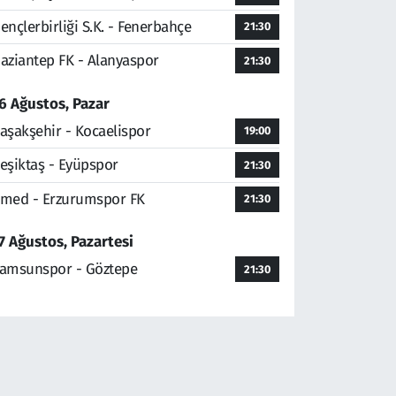
ençlerbirliği S.K. - Fenerbahçe
21:30
aziantep FK - Alanyaspor
21:30
6 Ağustos, Pazar
aşakşehir - Kocaelispor
19:00
eşiktaş - Eyüpspor
21:30
med - Erzurumspor FK
21:30
7 Ağustos, Pazartesi
amsunspor - Göztepe
21:30