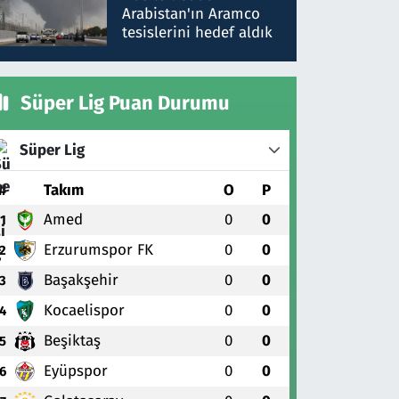
gönderdim
Arabistan'ın Aramco
tesislerini hedef aldık
Süper Lig Puan Durumu
Süper Lig
#
Takım
O
P
Amed
0
0
1
Erzurumspor FK
0
0
2
Başakşehir
0
0
3
Kocaelispor
0
0
4
Beşiktaş
0
0
5
Eyüpspor
0
0
6