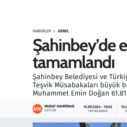
Resmi İlanlar
Rüya Tabirleri
HABERLER
GENEL
Şahinbey’de e
Sağlık
tamamlandı
Savunma Sanayi
Seçim 2023
Şahinbey Belediyesi ve Türkiy
Teşvik Müsabakaları büyük b
Spor
Muhammet Emin Doğan 61.81 sa
Teknoloji ve Bilim
MURAT KAHRIMAN
15.09.2024 - 10:55
15.
EDITÖR
YAYINLANMA
Televizyon