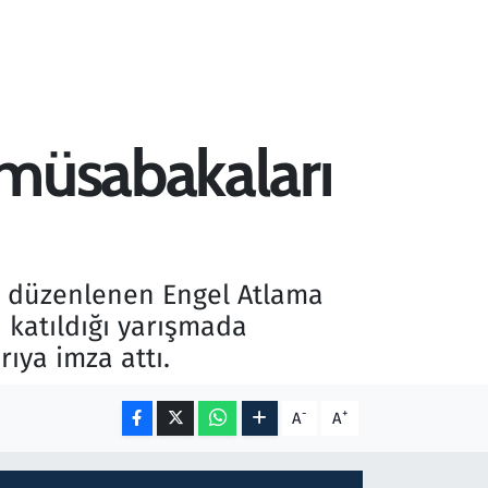
 müsabakaları
le düzenlenen Engel Atlama
katıldığı yarışmada
ıya imza attı.
-
+
A
A