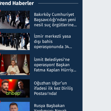
Trend Haberler
Bakırköy Cumhuriyet
Başsavcılığı'ndan yeni
nesil suç örgütlerine
operasyon: 50 şüpheli
hakkında gözaltı kararı
İzmir merkezli yasa
dışı bahis
operasyonunda 34
gözaltı: Yaklaşık 2
Milyar liralık para
İzmit Belediyesi'ne
trafiği tespit edildi
operasyon! Başkan
Fatma Kaplan Hürriyet
ve eşi gözaltına alındı
Oğuzhan Uğur’un
ifadesi ilk kez Diriliş
Postası'nda!
Rusya Başbakan
Yardımcısı Novak,