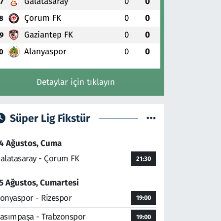
Galatasaray
0
0
7
Çorum FK
0
0
8
Gaziantep FK
0
0
9
Alanyaspor
0
0
0
Detaylar için tıklayın
Süper Lig Fikstür
4 Ağustos, Cuma
alatasaray - Çorum FK
21:30
5 Ağustos, Cumartesi
onyaspor - Rizespor
19:00
asımpaşa - Trabzonspor
19:00