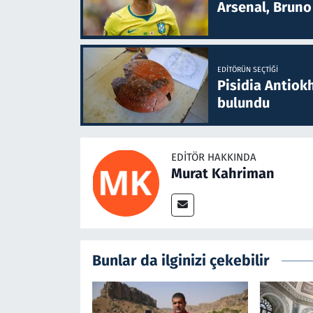
Arsenal, Bruno 
EDITÖRÜN SEÇTIĞI
Pisidia Antiokh
bulundu
EDITÖR HAKKINDA
Murat Kahriman
Bunlar da ilginizi çekebilir