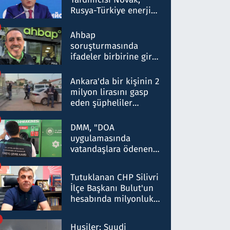
Rusya-Türkiye enerji
ortaklığının stratejik
nitelikte olduğunu
Ahbap
belirtti
soruşturmasında
ifadeler birbirine girdi:
Dokuz şüphelinin
ifadelerinden ortaya
Ankara'da bir kişinin 2
çıkan tablo şok etti
milyon lirasını gasp
eden şüpheliler
Kırıkkale'de yakalandı
DMM, "DOA
uygulamasında
vatandaşlara ödenen
iade tutarlarının
düşürüldüğü" iddiasını
Tutuklanan CHP Silivri
yalanladı
İlçe Başkanı Bulut'un
hesabında milyonluk
para trafiğine: Patron
talimat verdi, ben
Husiler: Suudi