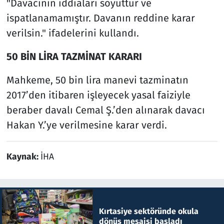
"Davacının iddiaları soyuttur ve
ispatlanamamıştır. Davanın reddine karar
verilsin." ifadelerini kullandı.
50 BİN LİRA TAZMİNAT KARARI
Mahkeme, 50 bin lira manevi tazminatın
2017’den itibaren işleyecek yasal faiziyle
beraber davalı Cemal Ş.’den alınarak davacı
Hakan Y.’ye verilmesine karar verdi.
Kaynak:
İHA
Kırtasiye sektöründe okula
dönüş mesaisi başladı