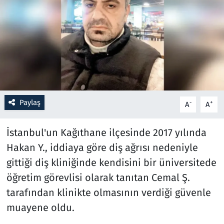
Resmi İlanlar
Rüya Tabirleri
Sağlık
Savunma Sanayi
Paylaş
-
+
A
A
Seçim 2023
İstanbul'un Kağıthane ilçesinde 2017 yılında
Hakan Y., iddiaya göre diş ağrısı nedeniyle
Spor
gittiği diş kliniğinde kendisini bir üniversitede
Teknoloji ve Bilim
öğretim görevlisi olarak tanıtan Cemal Ş.
tarafından klinikte olmasının verdiği güvenle
Televizyon
muayene oldu.