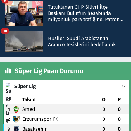
9
Tutuklanan CHP Silivri İlçe
Başkanı Bulut'un hesabında
milyonluk para trafiğine: Patron
talimat verdi, ben gönderdim
10
Husiler: Suudi Arabistan'ın
Aramco tesislerini hedef aldık
Süper Lig Puan Durumu
Süper Lig
#
Takım
O
P
Amed
0
0
1
Erzurumspor FK
0
0
2
Başakşehir
0
0
3