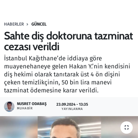
Gündem
HABERLER
GÜNCEL
Haber
Sahte diş doktoruna tazminat
Kültür Sanat
cezası verildi
İstanbul Kağıthane’de iddiaya göre
Kurumsal Haberler
muayenehaneye gelen Hakan Y.’nin kendisini
diş hekimi olarak tanıtarak üst 4 ön dişini
Lezzet Durağı
çeken temizlikçinin, 50 bin lira manevi
Memur ve Kamu
tazminat ödemesine karar verildi.
NUSRET ODABAŞ
Otomobil
23.09.2024 - 13:35
MUHABIR
YAYINLANMA
Oyun
Ramazan