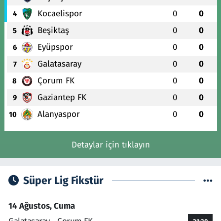
Kocaelispor
0
0
4
Beşiktaş
0
0
5
Eyüpspor
0
0
6
Galatasaray
0
0
7
Çorum FK
0
0
8
Gaziantep FK
0
0
9
Alanyaspor
0
0
10
Detaylar için tıklayın
Süper Lig Fikstür
14 Ağustos, Cuma