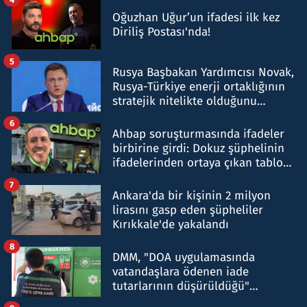
Oğuzhan Uğur’un ifadesi ilk kez
Diriliş Postası'nda!
5
Rusya Başbakan Yardımcısı Novak,
Rusya-Türkiye enerji ortaklığının
stratejik nitelikte olduğunu
belirtti
6
Ahbap soruşturmasında ifadeler
birbirine girdi: Dokuz şüphelinin
ifadelerinden ortaya çıkan tablo
şok etti
7
Ankara'da bir kişinin 2 milyon
lirasını gasp eden şüpheliler
Kırıkkale'de yakalandı
8
DMM, "DOA uygulamasında
vatandaşlara ödenen iade
tutarlarının düşürüldüğü"
iddiasını yalanladı