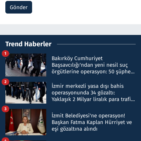
Gönder
Trend Haberler
1
Bakırköy Cumhuriyet
Başsavcılığı'ndan yeni nesil suç
örgütlerine operasyon: 50 şüpheli
hakkında gözaltı kararı
2
İzmir merkezli yasa dışı bahis
operasyonunda 34 gözaltı:
Yaklaşık 2 Milyar liralık para trafiği
tespit edildi
3
İzmit Belediyesi'ne operasyon!
Başkan Fatma Kaplan Hürriyet ve
eşi gözaltına alındı
4