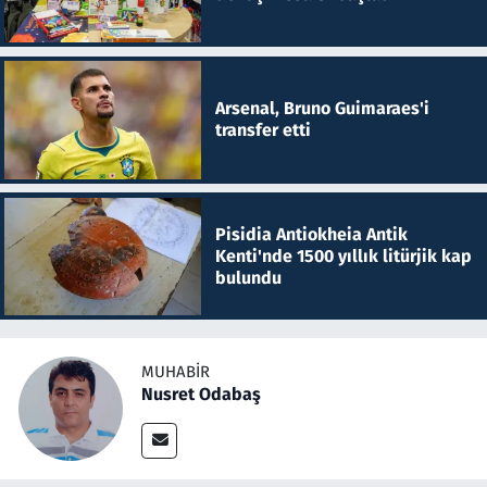
Arsenal, Bruno Guimaraes'i
transfer etti
Pisidia Antiokheia Antik
Kenti'nde 1500 yıllık litürjik kap
bulundu
MUHABIR
Nusret Odabaş