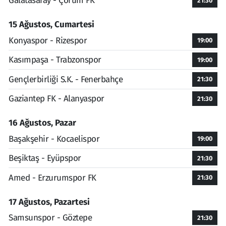
Galatasaray - Çorum FK
21:30
15 Ağustos, Cumartesi
Konyaspor - Rizespor
19:00
Kasımpaşa - Trabzonspor
19:00
Gençlerbirliği S.K. - Fenerbahçe
21:30
Gaziantep FK - Alanyaspor
21:30
16 Ağustos, Pazar
Başakşehir - Kocaelispor
19:00
Beşiktaş - Eyüpspor
21:30
Amed - Erzurumspor FK
21:30
17 Ağustos, Pazartesi
Samsunspor - Göztepe
21:30