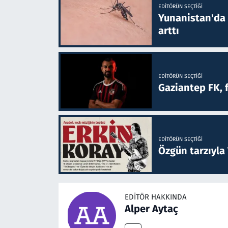
EDITÖRÜN SEÇTIĞI
Yunanistan'da B
arttı
EDITÖRÜN SEÇTIĞI
Gaziantep FK, 
EDITÖRÜN SEÇTIĞI
Özgün tarzıyla
EDITÖR HAKKINDA
Alper Aytaç