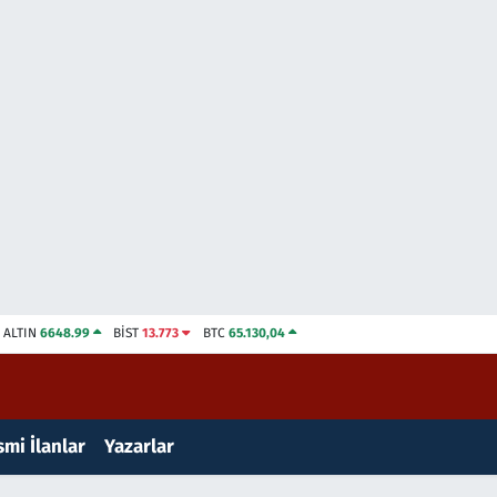
ALTIN
6648.99
BİST
13.773
BTC
65.130,04
mi İlanlar
Yazarlar