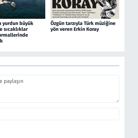
u yurdun büyük
Özgün tarzıyla Türk müziğine
 sıcaklıklar
yön veren Erkin Koray
rmallerinde
ek