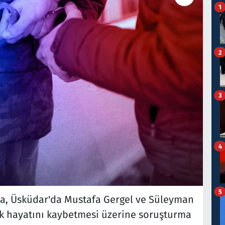
1
2
3
4
5
a, Üsküdar'da Mustafa Gergel ve Süleyman
ek hayatını kaybetmesi üzerine soruşturma