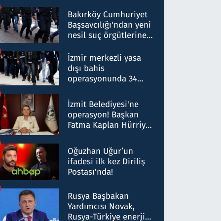
Bakırköy Cumhuriyet
Başsavcılığı'ndan yeni
nesil suç örgütlerine
operasyon: 50 şüpheli
hakkında gözaltı kararı
İzmir merkezli yasa
dışı bahis
operasyonunda 34
gözaltı: Yaklaşık 2
Milyar liralık para
İzmit Belediyesi'ne
trafiği tespit edildi
operasyon! Başkan
Fatma Kaplan Hürriyet
ve eşi gözaltına alındı
Oğuzhan Uğur’un
ifadesi ilk kez Diriliş
Postası'nda!
Rusya Başbakan
Yardımcısı Novak,
Rusya-Türkiye enerji