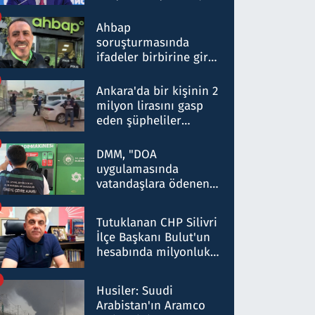
ortaklığının stratejik
nitelikte olduğunu
Ahbap
belirtti
soruşturmasında
ifadeler birbirine girdi:
Dokuz şüphelinin
ifadelerinden ortaya
Ankara'da bir kişinin 2
çıkan tablo şok etti
milyon lirasını gasp
eden şüpheliler
Kırıkkale'de yakalandı
DMM, "DOA
uygulamasında
vatandaşlara ödenen
iade tutarlarının
düşürüldüğü" iddiasını
Tutuklanan CHP Silivri
yalanladı
İlçe Başkanı Bulut'un
hesabında milyonluk
para trafiğine: Patron
talimat verdi, ben
Husiler: Suudi
gönderdim
Arabistan'ın Aramco