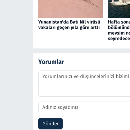
Yunanistan'da Batı Nil virüsü
Hafta son
vakaları geçen yıla göre arttı
bölümünde
mevsim no
seyredec
Yorumlar
Gönder