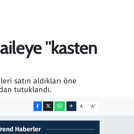
 aileye "kasten
eri satın aldıkları öne
ndan tutuklandı.
-
+
A
A
Trend Haberler