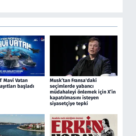
 Mavi Vatan
Musk’tan Fransa'daki
kayıtları başladı
seçimlerde yabancı
müdahaleyi önlemek için X’in
kapatılmasını isteyen
siyasetçiye tepki