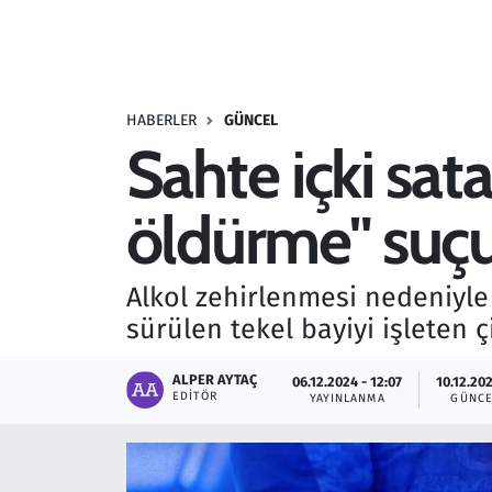
Resmi İlanlar
Rüya Tabirleri
HABERLER
GÜNCEL
Sahte içki sata
Sağlık
öldürme" suç
Savunma Sanayi
Seçim 2023
Alkol zehirlenmesi nedeniyle 
sürülen tekel bayiyi işleten ç
Spor
ALPER AYTAÇ
06.12.2024 - 12:07
10.12.202
Teknoloji ve Bilim
EDITÖR
YAYINLANMA
GÜNCE
Televizyon