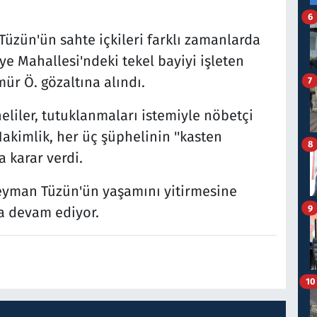
6
zün'ün sahte içkileri farklı zamanlarda
ye Mahallesi'ndeki tekel bayiyi işleten
mür Ö. gözaltına alındı.
7
eliler, tutuklanmaları istemiyle nöbetçi
Hakimlik, her üç şüphelinin ''kasten
8
 karar verdi.
eyman Tüzün'ün yaşamını yitirmesine
9
ma devam ediyor.
10