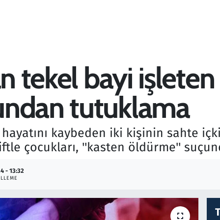
n tekel bayi işleten
undan tutuklama
hayatını kaybeden iki kişinin sahte içkil
iftle çocukları, ''kasten öldürme'' suçu
4 - 13:32
LLEME