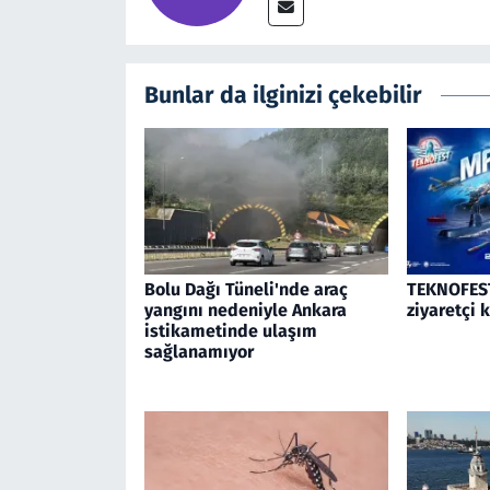
Bunlar da ilginizi çekebilir
Bolu Dağı Tüneli'nde araç
TEKNOFEST
yangını nedeniyle Ankara
ziyaretçi 
istikametinde ulaşım
sağlanamıyor