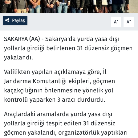
Resmi İlanlar
Paylaş
-
+
A
A
Rüya Tabirleri
SAKARYA (AA) - Sakarya'da yurda yasa dışı
Sağlık
yollarla girdiği belirlenen 31 düzensiz göçmen
yakalandı.
Savunma Sanayi
Valilikten yapılan açıklamaya göre, İl
Seçim 2023
Jandarma Komutanlığı ekipleri, göçmen
kaçakçılığının önlenmesine yönelik yol
Spor
kontrolü yaparken 3 aracı durdurdu.
Teknoloji ve Bilim
Araçlardaki aramalarda yurda yasa dışı
yollarla girdiği tespit edilen 31 düzensiz
Televizyon
göçmen yakalandı, organizatörlük yaptıkları