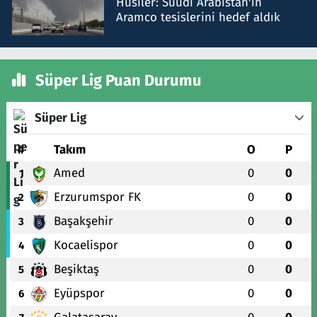
Husiler: Suudi Arabistan'ın
Aramco tesislerini hedef aldık
Süper Lig Puan Durumu
Süper Lig
#
Takım
O
P
Amed
0
0
1
Erzurumspor FK
0
0
2
Başakşehir
0
0
3
Kocaelispor
0
0
4
Beşiktaş
0
0
5
Eyüpspor
0
0
6