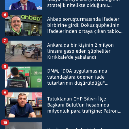
stratejik nitelikte olduğunu
belirtti
6
Ahbap soruşturmasında ifadeler
birbirine girdi: Dokuz şüphelinin
ifadelerinden ortaya çıkan tablo
şok etti
7
Ankara'da bir kişinin 2 milyon
lirasını gasp eden şüpheliler
Kırıkkale'de yakalandı
8
DMM, "DOA uygulamasında
vatandaşlara ödenen iade
tutarlarının düşürüldüğü"
iddiasını yalanladı
9
Tutuklanan CHP Silivri İlçe
Başkanı Bulut'un hesabında
milyonluk para trafiğine: Patron
talimat verdi, ben gönderdim
10