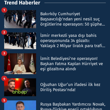
Trend Haberler
1
Bakırköy Cumhuriyet
Başsavcılığı'ndan yeni nesil suç
örgütlerine operasyon: 50 şüpheli
hakkında gözaltı kararı
2
İzmir merkezli yasa dışı bahis
operasyonunda 34 gözaltı:
Yaklaşık 2 Milyar liralık para trafiği
tespit edildi
3
İzmit Belediyesi'ne operasyon!
Başkan Fatma Kaplan Hürriyet ve
eşi gözaltına alındı
4
Oğuzhan Uğur’un ifadesi ilk kez
Diriliş Postası'nda!
5
Rusya Başbakan Yardımcısı Novak,
Rusya-Türkiye enerji ortaklığının