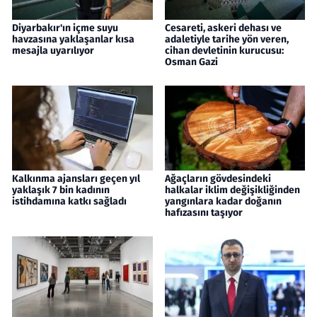
Diyarbakır'ın içme suyu
Cesareti, askeri dehası ve
havzasına yaklaşanlar kısa
adaletiyle tarihe yön veren,
mesajla uyarılıyor
cihan devletinin kurucusu:
Osman Gazi
Kalkınma ajansları geçen yıl
Ağaçların gövdesindeki
yaklaşık 7 bin kadının
halkalar iklim değişikliğinden
istihdamına katkı sağladı
yangınlara kadar doğanın
hafızasını taşıyor