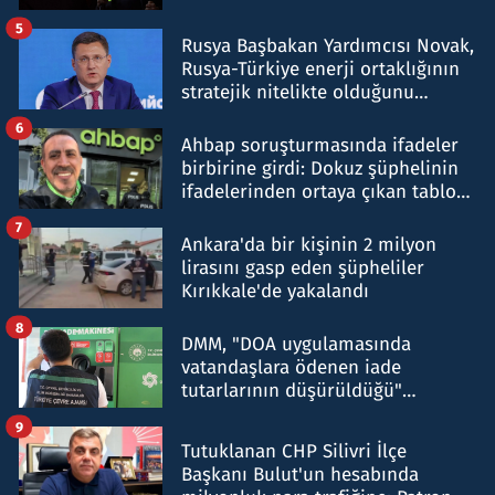
5
Rusya Başbakan Yardımcısı Novak,
Rusya-Türkiye enerji ortaklığının
stratejik nitelikte olduğunu
belirtti
6
Ahbap soruşturmasında ifadeler
birbirine girdi: Dokuz şüphelinin
ifadelerinden ortaya çıkan tablo
şok etti
7
Ankara'da bir kişinin 2 milyon
lirasını gasp eden şüpheliler
Kırıkkale'de yakalandı
8
DMM, "DOA uygulamasında
vatandaşlara ödenen iade
tutarlarının düşürüldüğü"
iddiasını yalanladı
9
Tutuklanan CHP Silivri İlçe
Başkanı Bulut'un hesabında