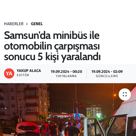
Gündem
HABERLER
GENEL
Haber
Samsun'da minibüs ile
Kültür Sanat
otomobilin çarpışması
sonucu 5 kişi yaralandı
Kurumsal Haberler
YAKUP ALACA
19.09.2024 - 00:20
19.09.2024 - 02:09
Lezzet Durağı
EDITÖR
YAYINLANMA
GÜNCELLEME
Memur ve Kamu
Otomobil
Oyun
Ramazan