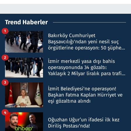
Trend Haberler
1
Bakırköy Cumhuriyet
Başsavcılığı'ndan yeni nesil suç
örgütlerine operasyon: 50 şüpheli
hakkında gözaltı kararı
2
İzmir merkezli yasa dışı bahis
operasyonunda 34 gözaltı:
Yaklaşık 2 Milyar liralık para trafiği
tespit edildi
3
İzmit Belediyesi'ne operasyon!
Başkan Fatma Kaplan Hürriyet ve
eşi gözaltına alındı
4
Oğuzhan Uğur’un ifadesi ilk kez
Diriliş Postası'nda!