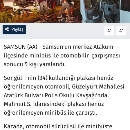
Resmi İlanlar
Rüya Tabirleri
Paylaş
-
+
A
A
Sağlık
SAMSUN (AA) - Samsun'un merkez Atakum
ilçesinde minibüs ile otomobilin çarpışması
Savunma Sanayi
sonucu 5 kişi yaralandı.
Seçim 2023
Songül T'nin (34) kullandığı plakası henüz
öğrenilemeyen otomobil, Güzelyurt Mahallesi
Spor
Atatürk Bulvarı Polis Okulu Kavşağı'nda,
Teknoloji ve Bilim
Mahmut S. idaresindeki plakası henüz
öğrenilemeyen minibüs ile çarpıştı.
Televizyon
Kazada, otomobil sürücüsü ile minibüste