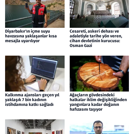
Diyarbakır'ın içme suyu
Cesareti, askeri dehası ve
havzasına yaklaşanlar kısa
adaletiyle tarihe yön veren,
mesajla uyarılıyor
cihan devletinin kurucusu:
Osman Gazi
Kalkınma ajansları geçen yıl
Ağaçların gövdesindeki
yaklaşık 7 bin kadının
halkalar iklim değişikliğinden
istihdamına katkı sağladı
yangınlara kadar doğanın
hafızasını taşıyor