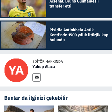
Arsenal, Bruno Guimaraes'i
transfer etti
Pisidia Antiokheia Antik
Kenti'nde 1500 yıllık litürjik kap
bulundu
EDITÖR HAKKINDA
Yakup Alaca
Bunlar da ilginizi çekebilir