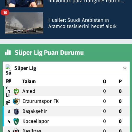
milyonluk para trafiğine: Patron
talimat verdi, ben gönderdim
10
Husiler: Suudi Arabistan'ın
Aramco tesislerini hedef aldık
Süper Lig Puan Durumu
Süper Lig
#
Takım
O
P
Amed
0
0
1
Erzurumspor FK
0
0
2
Başakşehir
0
0
3
Kocaelispor
0
0
4
Beşiktaş
0
0
5