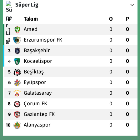
Süper Lig
#
Takım
O
P
Amed
0
0
1
Erzurumspor FK
0
0
2
Başakşehir
0
0
3
Kocaelispor
0
0
4
Beşiktaş
0
0
5
Eyüpspor
0
0
6
Galatasaray
0
0
7
Çorum FK
0
0
8
Gaziantep FK
0
0
9
Alanyaspor
0
0
10