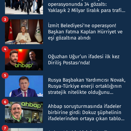
operasyonunda 34 gözaltı:
Yaklaşık 2 Milyar liralık para trafiği
tespit edildi
3
İzmit Belediyesi'ne operasyon!
Başkan Fatma Kaplan Hürriyet ve
eşi gözaltına alındı
4
Oğuzhan Uğur’un ifadesi ilk kez
Diriliş Postası'nda!
5
Rusya Başbakan Yardımcısı Novak,
Rusya-Türkiye enerji ortaklığının
stratejik nitelikte olduğunu
belirtti
6
Ahbap soruşturmasında ifadeler
birbirine girdi: Dokuz şüphelinin
ifadelerinden ortaya çıkan tablo
şok etti
7