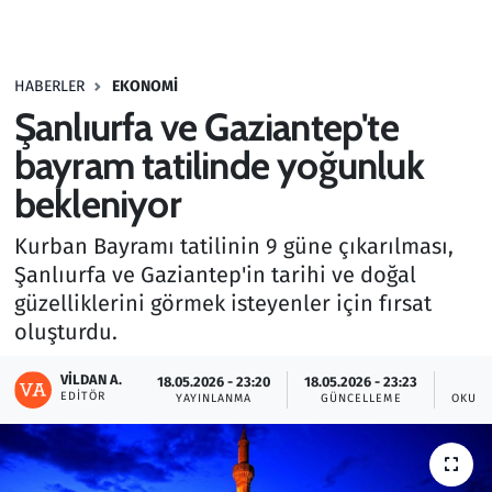
Gündem
HABERLER
EKONOMI
Haber
Şanlıurfa ve Gaziantep'te
Kültür Sanat
bayram tatilinde yoğunluk
bekleniyor
Kurumsal Haberler
Kurban Bayramı tatilinin 9 güne çıkarılması,
Lezzet Durağı
Şanlıurfa ve Gaziantep'in tarihi ve doğal
güzelliklerini görmek isteyenler için fırsat
Memur ve Kamu
oluşturdu.
Otomobil
VILDAN A.
18.05.2026 - 23:20
18.05.2026 - 23:23
EDITÖR
YAYINLANMA
GÜNCELLEME
OKUNM
Oyun
Ramazan