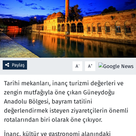
Resmi İlanlar
Rüya Tabirleri
Sağlık
Savunma Sanayi
Paylaş
-
+
A
A
Seçim 2023
Tarihi mekanları, inanç turizmi değerleri ve
Spor
zengin mutfağıyla öne çıkan Güneydoğu
Anadolu Bölgesi, bayram tatilini
Teknoloji ve Bilim
değerlendirmek isteyen ziyaretçilerin önemli
rotalarından biri olarak öne çıkıyor.
Televizyon
İnanç, kültür ve gastronomi alanındaki