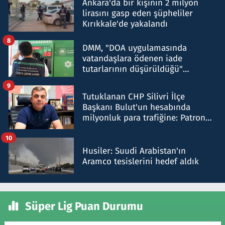
Ankara'da bir kişinin 2 milyon
lirasını gasp eden şüpheliler
Kırıkkale'de yakalandı
8
DMM, "DOA uygulamasında
vatandaşlara ödenen iade
tutarlarının düşürüldüğü"
iddiasını yalanladı
9
Tutuklanan CHP Silivri İlçe
Başkanı Bulut'un hesabında
milyonluk para trafiğine: Patron
talimat verdi, ben gönderdim
10
Husiler: Suudi Arabistan'ın
Aramco tesislerini hedef aldık
Süper Lig Puan Durumu