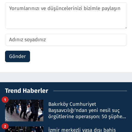
Gönder
Trend Haberler
1
Bakırköy Cumhuriyet
Başsavcılığı'ndan yeni nesil suç
örgütlerine operasyon: 50 şüpheli
hakkında gözaltı kararı
2
İzmir merkezli yasa dışı bahis