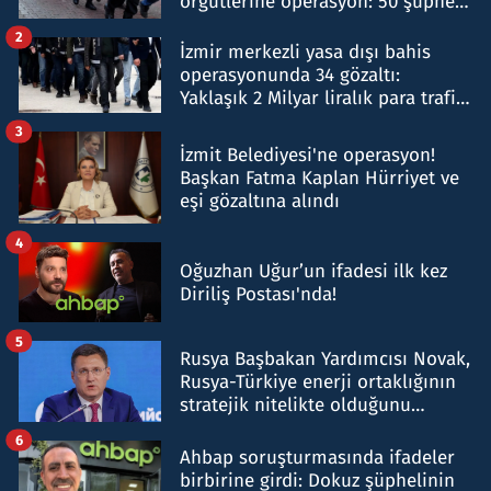
örgütlerine operasyon: 50 şüpheli
hakkında gözaltı kararı
2
İzmir merkezli yasa dışı bahis
operasyonunda 34 gözaltı:
Yaklaşık 2 Milyar liralık para trafiği
tespit edildi
3
İzmit Belediyesi'ne operasyon!
Başkan Fatma Kaplan Hürriyet ve
eşi gözaltına alındı
4
Oğuzhan Uğur’un ifadesi ilk kez
Diriliş Postası'nda!
5
Rusya Başbakan Yardımcısı Novak,
Rusya-Türkiye enerji ortaklığının
stratejik nitelikte olduğunu
belirtti
6
Ahbap soruşturmasında ifadeler
birbirine girdi: Dokuz şüphelinin