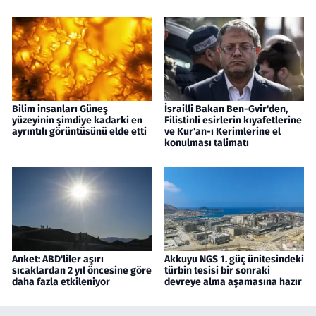
Bilim insanları Güneş
İsrailli Bakan Ben-Gvir'den,
yüzeyinin şimdiye kadarki en
Filistinli esirlerin kıyafetlerine
ayrıntılı görüntüsünü elde etti
ve Kur'an-ı Kerimlerine el
konulması talimatı
Anket: ABD'liler aşırı
Akkuyu NGS 1. güç ünitesindeki
sıcaklardan 2 yıl öncesine göre
türbin tesisi bir sonraki
daha fazla etkileniyor
devreye alma aşamasına hazır