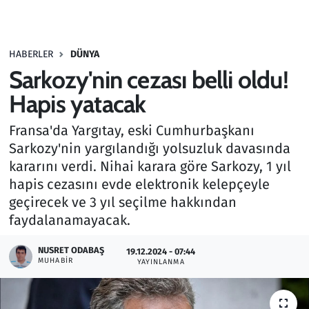
Gündem
HABERLER
DÜNYA
Haber
Sarkozy'nin cezası belli oldu!
Kültür Sanat
Hapis yatacak
Fransa'da Yargıtay, eski Cumhurbaşkanı
Kurumsal Haberler
Sarkozy'nin yargılandığı yolsuzluk davasında
kararını verdi. Nihai karara göre Sarkozy, 1 yıl
Lezzet Durağı
hapis cezasını evde elektronik kelepçeyle
Memur ve Kamu
geçirecek ve 3 yıl seçilme hakkından
faydalanamayacak.
Otomobil
NUSRET ODABAŞ
19.12.2024 - 07:44
MUHABIR
YAYINLANMA
Oyun
Ramazan