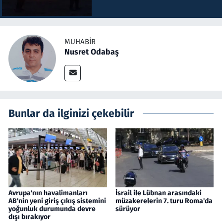
MUHABIR
Nusret Odabaş
Bunlar da ilginizi çekebilir
Avrupa'nın havalimanları
İsrail ile Lübnan arasındaki
AB'nin yeni giriş çıkış sistemini
müzakerelerin 7. turu Roma'da
yoğunluk durumunda devre
sürüyor
dışı bırakıyor