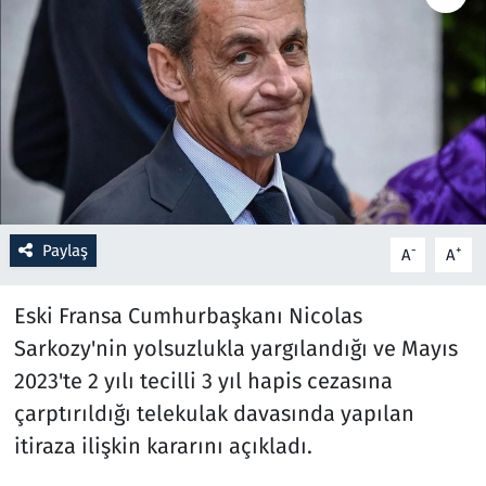
Resmi İlanlar
Rüya Tabirleri
Sağlık
Savunma Sanayi
Paylaş
-
+
A
A
Seçim 2023
Eski Fransa Cumhurbaşkanı Nicolas
Spor
Sarkozy'nin yolsuzlukla yargılandığı ve Mayıs
2023'te 2 yılı tecilli 3 yıl hapis cezasına
Teknoloji ve Bilim
çarptırıldığı telekulak davasında yapılan
Televizyon
itiraza ilişkin kararını açıkladı.