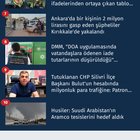
ifadelerinden ortaya çıkan tablo
şok etti
7
Ankara'da bir kişinin 2 milyon
lirasını gasp eden şüpheliler
Kırıkkale'de yakalandı
8
DMM, "DOA uygulamasında
vatandaşlara ödenen iade
tutarlarının düşürüldüğü"
iddiasını yalanladı
9
Tutuklanan CHP Silivri İlçe
Başkanı Bulut'un hesabında
milyonluk para trafiğine: Patron
talimat verdi, ben gönderdim
10
Husiler: Suudi Arabistan'ın
Aramco tesislerini hedef aldık