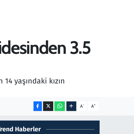
midesinden 3.5
 14 yaşındaki kızın
-
+
A
A
Trend Haberler