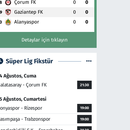
Çorum FK
0
0
8
Gaziantep FK
0
0
9
Alanyaspor
0
0
0
Detaylar için tıklayın
Süper Lig Fikstür
4 Ağustos, Cuma
alatasaray - Çorum FK
21:30
5 Ağustos, Cumartesi
onyaspor - Rizespor
19:00
asımpaşa - Trabzonspor
19:00