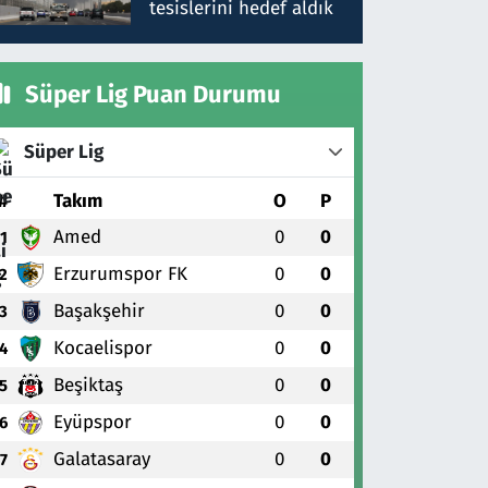
tesislerini hedef aldık
Süper Lig Puan Durumu
Süper Lig
#
Takım
O
P
Amed
0
0
1
Erzurumspor FK
0
0
2
Başakşehir
0
0
3
Kocaelispor
0
0
4
Beşiktaş
0
0
5
Eyüpspor
0
0
6
Galatasaray
0
0
7