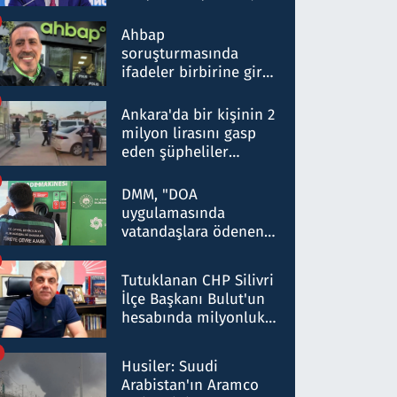
ortaklığının stratejik
nitelikte olduğunu
Ahbap
belirtti
soruşturmasında
ifadeler birbirine girdi:
Dokuz şüphelinin
ifadelerinden ortaya
Ankara'da bir kişinin 2
çıkan tablo şok etti
milyon lirasını gasp
eden şüpheliler
Kırıkkale'de yakalandı
DMM, "DOA
uygulamasında
vatandaşlara ödenen
iade tutarlarının
düşürüldüğü" iddiasını
Tutuklanan CHP Silivri
yalanladı
İlçe Başkanı Bulut'un
hesabında milyonluk
para trafiğine: Patron
talimat verdi, ben
Husiler: Suudi
gönderdim
Arabistan'ın Aramco