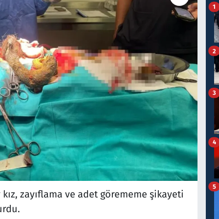
1
2
3
4
5
r kız, zayıflama ve adet görememe şikayeti
urdu.