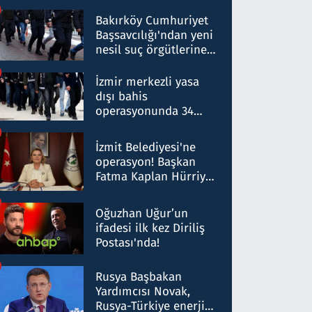
Bakırköy Cumhuriyet
Başsavcılığı'ndan yeni
nesil suç örgütlerine
operasyon: 50 şüpheli
hakkında gözaltı kararı
İzmir merkezli yasa
dışı bahis
operasyonunda 34
gözaltı: Yaklaşık 2
Milyar liralık para
İzmit Belediyesi'ne
trafiği tespit edildi
operasyon! Başkan
Fatma Kaplan Hürriyet
ve eşi gözaltına alındı
Oğuzhan Uğur’un
ifadesi ilk kez Diriliş
Postası'nda!
Rusya Başbakan
Yardımcısı Novak,
Rusya-Türkiye enerji