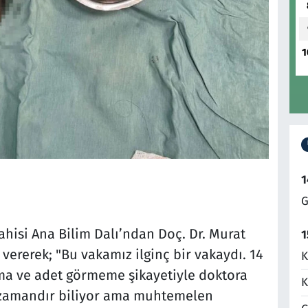
1
1
G
hisi Ana Bilim Dalı’ndan Doç. Dr. Murat
1
vererek; "Bu vakamız ilginç bir vakaydı. 14
K
ama ve adet görmeme şikayetiyle doktora
K
n zamandır biliyor ama muhtemelen