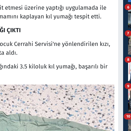
pit etmesi üzerine yaptığı uygulamada ile
6
mamını kaplayan kıl yumağı tespit etti.
ĞI ÇIKTI
7
cuk Cerrahi Servisi'ne yönlendirilen kızı,
a aldı.
8
ındaki 3.5 kiloluk kıl yumağı, başarılı bir
9
10