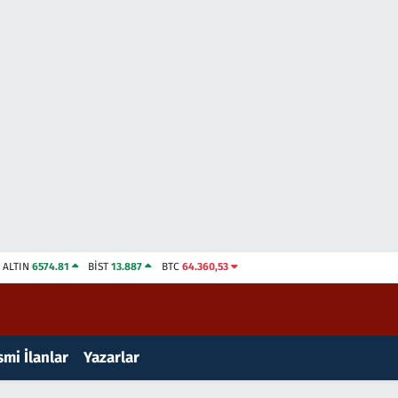
ALTIN
6574.81
BİST
13.887
BTC
64.360,53
mi İlanlar
Yazarlar