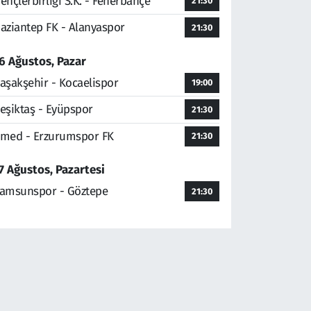
ençlerbirliği S.K. - Fenerbahçe
21:30
aziantep FK - Alanyaspor
21:30
6 Ağustos, Pazar
aşakşehir - Kocaelispor
19:00
eşiktaş - Eyüpspor
21:30
med - Erzurumspor FK
21:30
7 Ağustos, Pazartesi
amsunspor - Göztepe
21:30