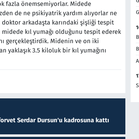
G
ok fazla önemsemiyorlar. Midede
G
zden de ne psikiyatrik yardım alıyorlar ne
 doktor arkadaşta karındaki şişliği tespit
1
e midede kıl yumağı olduğunu tespit ederek
B
ı gerçekleştirdik. Midenin ve on iki
B
 yaklaşık 3.5 kiloluk bir kıl yumağını
A
1
S
forvet Serdar Dursun'u kadrosuna kattı