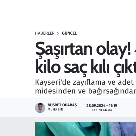
Resmi İlanlar
Rüya Tabirleri
HABERLER
GÜNCEL
Şaşırtan olay!
Sağlık
kilo saç kılı çıkt
Savunma Sanayi
Seçim 2023
Kayseri'de zayıflama ve adet
midesinden ve bağırsağından 3.
Spor
NUSRET ODABAŞ
28.09.2024 - 11:19
Teknoloji ve Bilim
MUHABIR
YAYINLANMA
Televizyon