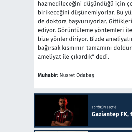
hazmedileceğini düşündüğü için ç
birikeceğini düşünemiyorlar. Bu yü
de doktora başvuruyorlar. Gittikleri
ediyor. Görüntüleme yöntemleri il
bize yönlendiriyor. Bizde ameliyatın
bağırsak kısmının tamamını dolduran
ameliyat ile çıkardık" dedi.
Muhabir:
Nusret Odabaş
EDITÖRÜN SEÇTIĞI
Gaziantep FK, 