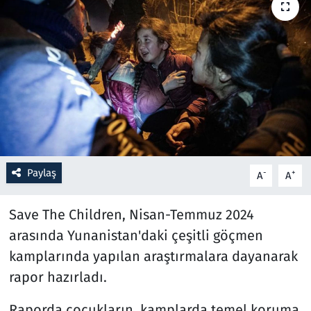
Resmi İlanlar
Rüya Tabirleri
Sağlık
Savunma Sanayi
Paylaş
Seçim 2023
-
+
A
A
Spor
Save The Children, Nisan-Temmuz 2024
arasında Yunanistan'daki çeşitli göçmen
Teknoloji ve Bilim
kamplarında yapılan araştırmalara dayanarak
rapor hazırladı.
Televizyon
Raporda çocukların, kamplarda temel koruma