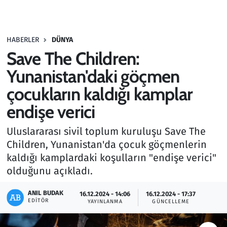
Gündem
HABERLER
DÜNYA
Haber
Save The Children:
Kültür Sanat
Yunanistan'daki göçmen
çocukların kaldığı kamplar
Kurumsal Haberler
endişe verici
Lezzet Durağı
Uluslararası sivil toplum kuruluşu Save The
Children, Yunanistan'da çocuk göçmenlerin
Memur ve Kamu
kaldığı kamplardaki koşulların "endişe verici"
olduğunu açıkladı.
Otomobil
ANIL BUDAK
16.12.2024 - 14:06
16.12.2024 - 17:37
Oyun
EDITÖR
YAYINLANMA
GÜNCELLEME
Ramazan