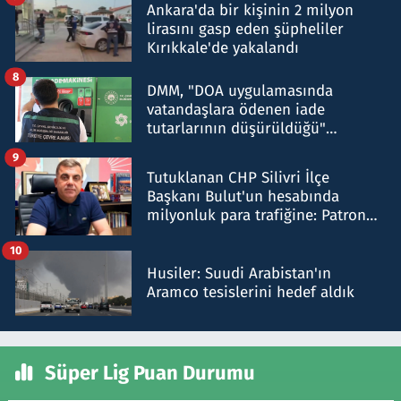
Ankara'da bir kişinin 2 milyon
lirasını gasp eden şüpheliler
Kırıkkale'de yakalandı
8
DMM, "DOA uygulamasında
vatandaşlara ödenen iade
tutarlarının düşürüldüğü"
iddiasını yalanladı
9
Tutuklanan CHP Silivri İlçe
Başkanı Bulut'un hesabında
milyonluk para trafiğine: Patron
talimat verdi, ben gönderdim
10
Husiler: Suudi Arabistan'ın
Aramco tesislerini hedef aldık
Süper Lig Puan Durumu