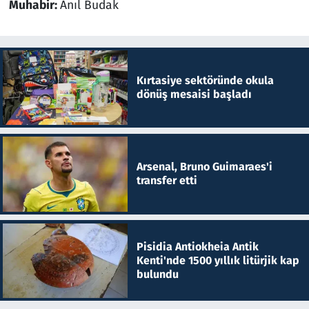
Muhabir:
Anıl Budak
Kırtasiye sektöründe okula
dönüş mesaisi başladı
Arsenal, Bruno Guimaraes'i
transfer etti
Pisidia Antiokheia Antik
Kenti'nde 1500 yıllık litürjik kap
bulundu