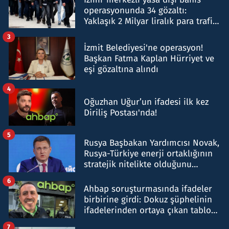
operasyonunda 34 gözaltı:
Yaklaşık 2 Milyar liralık para trafiği
tespit edildi
3
İzmit Belediyesi'ne operasyon!
Başkan Fatma Kaplan Hürriyet ve
eşi gözaltına alındı
4
Oğuzhan Uğur’un ifadesi ilk kez
Diriliş Postası'nda!
5
Rusya Başbakan Yardımcısı Novak,
Rusya-Türkiye enerji ortaklığının
stratejik nitelikte olduğunu
belirtti
6
Ahbap soruşturmasında ifadeler
birbirine girdi: Dokuz şüphelinin
ifadelerinden ortaya çıkan tablo
şok etti
7