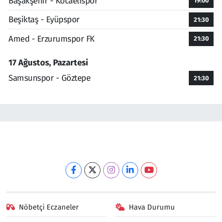
Başakşehir - Kocaelispor
19:00
Beşiktaş - Eyüpspor
21:30
Amed - Erzurumspor FK
21:30
17 Ağustos, Pazartesi
Samsunspor - Göztepe
21:30
Nöbetçi Eczaneler
Hava Durumu