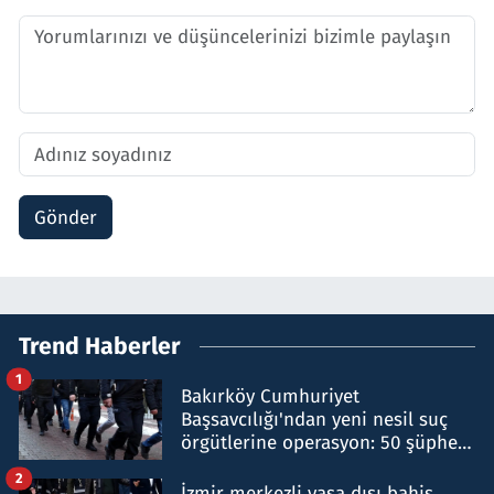
Gönder
Trend Haberler
1
Bakırköy Cumhuriyet
Başsavcılığı'ndan yeni nesil suç
örgütlerine operasyon: 50 şüpheli
hakkında gözaltı kararı
2
İzmir merkezli yasa dışı bahis