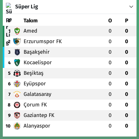
Süper Lig
#
Takım
O
P
Amed
0
0
1
Erzurumspor FK
0
0
2
Başakşehir
0
0
3
Kocaelispor
0
0
4
Beşiktaş
0
0
5
Eyüpspor
0
0
6
Galatasaray
0
0
7
Çorum FK
0
0
8
Gaziantep FK
0
0
9
Alanyaspor
0
0
10