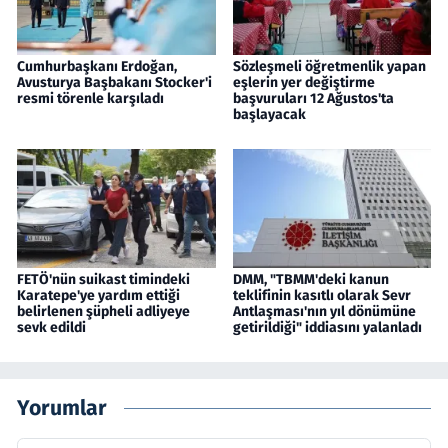
Cumhurbaşkanı Erdoğan,
Sözleşmeli öğretmenlik yapan
Avusturya Başbakanı Stocker'i
eşlerin yer değiştirme
resmi törenle karşıladı
başvuruları 12 Ağustos'ta
başlayacak
FETÖ'nün suikast timindeki
DMM, "TBMM'deki kanun
Karatepe'ye yardım ettiği
teklifinin kasıtlı olarak Sevr
belirlenen şüpheli adliyeye
Antlaşması'nın yıl dönümüne
sevk edildi
getirildiği" iddiasını yalanladı
Yorumlar