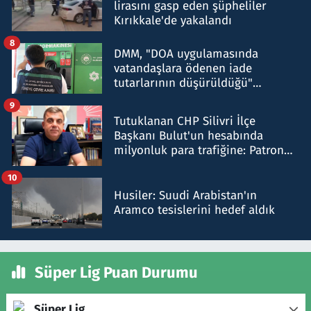
lirasını gasp eden şüpheliler
Kırıkkale'de yakalandı
8
DMM, "DOA uygulamasında
vatandaşlara ödenen iade
tutarlarının düşürüldüğü"
iddiasını yalanladı
9
Tutuklanan CHP Silivri İlçe
Başkanı Bulut'un hesabında
milyonluk para trafiğine: Patron
talimat verdi, ben gönderdim
10
Husiler: Suudi Arabistan'ın
Aramco tesislerini hedef aldık
Süper Lig Puan Durumu
Süper Lig