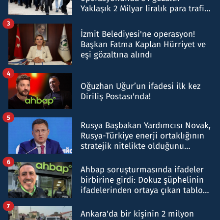
Yaklaşık 2 Milyar liralık para trafiği
tespit edildi
3
İzmit Belediyesi'ne operasyon!
Başkan Fatma Kaplan Hürriyet ve
eşi gözaltına alındı
4
Oğuzhan Uğur’un ifadesi ilk kez
Diriliş Postası'nda!
5
Rusya Başbakan Yardımcısı Novak,
Rusya-Türkiye enerji ortaklığının
stratejik nitelikte olduğunu
belirtti
6
Ahbap soruşturmasında ifadeler
birbirine girdi: Dokuz şüphelinin
ifadelerinden ortaya çıkan tablo
şok etti
7
Ankara'da bir kişinin 2 milyon