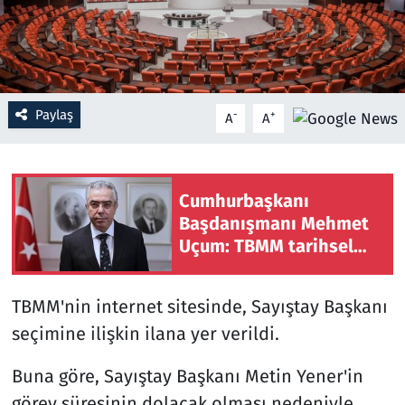
Resmi İlanlar
Rüya Tabirleri
Paylaş
-
+
A
A
Sağlık
Savunma Sanayi
Cumhurbaşkanı
Başdanışmanı Mehmet
Seçim 2023
Uçum: TBMM tarihsel
sorumluluğu yerine
Spor
getiriyor
TBMM'nin internet sitesinde, Sayıştay Başkanı
Teknoloji ve Bilim
seçimine ilişkin ilana yer verildi.
Televizyon
Buna göre, Sayıştay Başkanı Metin Yener'in
görev süresinin dolacak olması nedeniyle