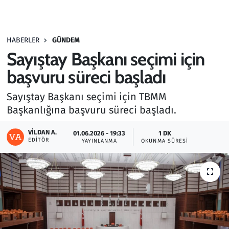
Gündem
HABERLER
GÜNDEM
Haber
Sayıştay Başkanı seçimi için
Kültür Sanat
başvuru süreci başladı
Sayıştay Başkanı seçimi için TBMM
Kurumsal Haberler
Başkanlığına başvuru süreci başladı.
Lezzet Durağı
VILDAN A.
01.06.2026 - 19:33
1 DK
EDITÖR
YAYINLANMA
OKUNMA SÜRESI
Memur ve Kamu
Otomobil
Oyun
Ramazan