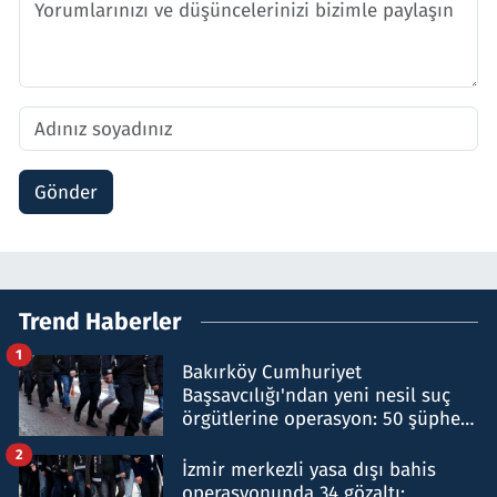
Gönder
Trend Haberler
1
Bakırköy Cumhuriyet
Başsavcılığı'ndan yeni nesil suç
örgütlerine operasyon: 50 şüpheli
hakkında gözaltı kararı
2
İzmir merkezli yasa dışı bahis
operasyonunda 34 gözaltı: