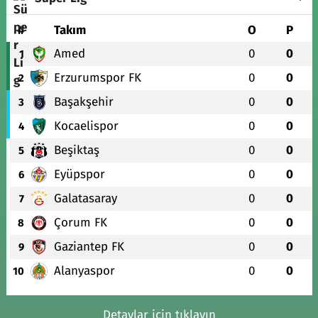
#
Takım
O
P
Amed
0
0
1
Erzurumspor FK
0
0
2
Başakşehir
0
0
3
Kocaelispor
0
0
4
Beşiktaş
0
0
5
Eyüpspor
0
0
6
Galatasaray
0
0
7
Çorum FK
0
0
8
Gaziantep FK
0
0
9
Alanyaspor
0
0
10
Detaylar için tıklayın