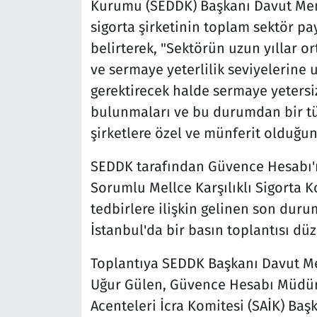
Kurumu (SEDDK) Başkanı Davut Ment
sigorta şirketinin toplam sektör p
belirterek, "Sektörün uzun yıllar o
ve sermaye yeterlilik seviyelerine ul
gerektirecek halde sermaye yetersiz
bulunmaları ve bu durumdan bir t
şirketlere özel ve münferit olduğun
SEDDK tarafından Güvence Hesabı'na
Sorumlu Mellce Karşılıklı Sigorta K
tedbirlere ilişkin gelinen son dur
İstanbul'da bir basın toplantısı dü
Toplantıya SEDDK Başkanı Davut Men
Uğur Gülen, Güvence Hesabı Müdür
Acenteleri İcra Komitesi (SAİK) Başk