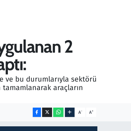
ygulanan 2
aptı:
de ve bu durumlarıyla sektörü
n tamamlanarak araçların
-
+
A
A