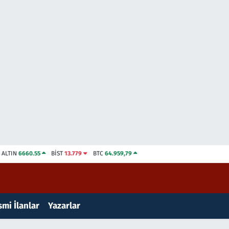
ALTIN
6660.55
BİST
13.779
BTC
64.959,79
mi İlanlar
Yazarlar