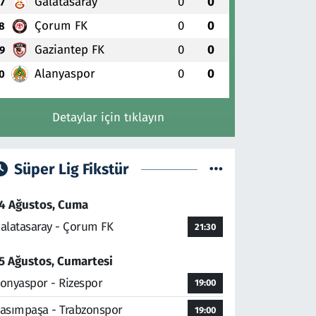
Galatasaray
0
0
7
Çorum FK
0
0
8
Gaziantep FK
0
0
9
Alanyaspor
0
0
0
Detaylar için tıklayın
Süper Lig Fikstür
4 Ağustos, Cuma
alatasaray - Çorum FK
21:30
5 Ağustos, Cumartesi
onyaspor - Rizespor
19:00
asımpaşa - Trabzonspor
19:00