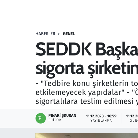
Resmi İlanlar
Rüya Tabirleri
HABERLER
GENEL
SEDDK Başkan
Sağlık
sigorta şirketi
Savunma Sanayi
Seçim 2023
- "Tedbire konu şirketlerin 
etkilemeyecek yapıdalar" - 
Spor
sigortalılara teslim edilmesi
Teknoloji ve Bilim
PINAR İŞKURAN
11.12.2023 - 16:59
11.12.2
EDITÖR
YAYINLANMA
GÜN
Televizyon