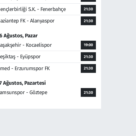
ençlerbirliği S.K. - Fenerbahçe
21:30
aziantep FK - Alanyaspor
21:30
6 Ağustos, Pazar
aşakşehir - Kocaelispor
19:00
eşiktaş - Eyüpspor
21:30
med - Erzurumspor FK
21:30
7 Ağustos, Pazartesi
amsunspor - Göztepe
21:30