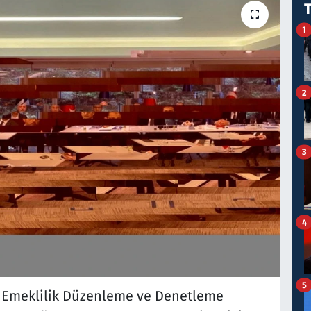
1
2
3
4
5
el Emeklilik Düzenleme ve Denetleme