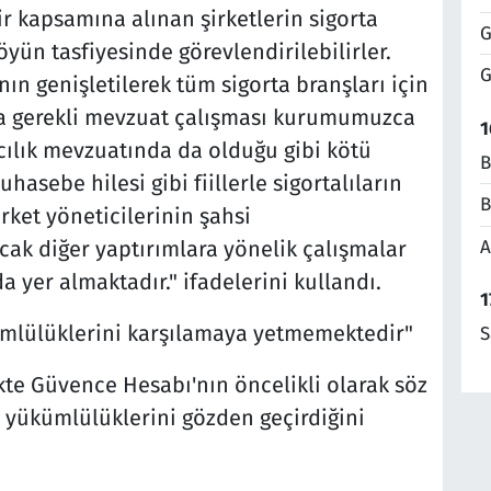
r kapsamına alınan şirketlerin sigorta
G
ün tasfiyesinde görevlendirilebilirler.
G
n genişletilerek tüm sigorta branşları için
a gerekli mevzuat çalışması kurumumuzca
1
acılık mevzuatında da olduğu gibi kötü
B
hasebe hilesi gibi fiillerle sigortalıların
B
rket yöneticilerinin şahsi
A
ak diğer yaptırımlara yönelik çalışmalar
 yer almaktadır." ifadelerini kullandı.
1
ükümlülüklerini karşılamaya yetmemektedir"
S
kte Güvence Hesabı'nın öncelikli olarak söz
a yükümlülüklerini gözden geçirdiğini