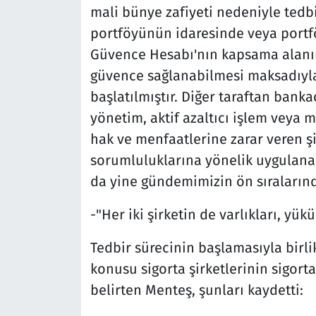
mali bünye zafiyeti nedeniyle tedbi
portföyünün idaresinde veya portföy
Güvence Hesabı'nın kapsama alanını
güvence sağlanabilmesi maksadıyl
başlatılmıştır. Diğer taraftan bank
yönetim, aktif azaltıcı işlem veya mu
hak ve menfaatlerine zarar veren şi
sorumluluklarına yönelik uygulanac
da yine gündemimizin ön sıralarında
-"Her iki şirketin de varlıkları, y
Tedbir sürecinin başlamasıyla birli
konusu sigorta şirketlerinin sigort
belirten Menteş, şunları kaydetti: