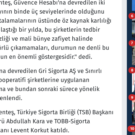
eş, Güvence Hesabı'na devredilen iki
ayının binde üç seviyelerinde olduğunu
6
rtalamalarının üstünde öz kaynak karlılığı
aştığı bir yılda, bu şirketlerin tedbir
liği ve mali bünye zafiyet halinde
7
ürlü çıkamamaları, durumun ne denli bu
un en önemli göstergesidir." dedi.
 devredilen Gri Sigorta AŞ ve Sınırlı
8
ooperatifi şirketlerine uygulanan
uma ve bundan sonraki sürece yönelik
zenlendi.
9
teş, Türkiye Sigorta Birliği (TSB) Başkanı
ü Abdullah Kara ve TOBB-Sigorta
10
anı Levent Korkut katıldı.