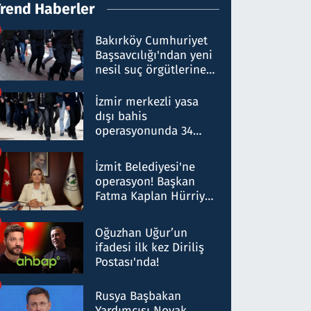
Trend Haberler
Bakırköy Cumhuriyet
Başsavcılığı'ndan yeni
nesil suç örgütlerine
operasyon: 50 şüpheli
hakkında gözaltı kararı
İzmir merkezli yasa
dışı bahis
operasyonunda 34
gözaltı: Yaklaşık 2
Milyar liralık para
İzmit Belediyesi'ne
trafiği tespit edildi
operasyon! Başkan
Fatma Kaplan Hürriyet
ve eşi gözaltına alındı
Oğuzhan Uğur’un
ifadesi ilk kez Diriliş
Postası'nda!
Rusya Başbakan
Yardımcısı Novak,