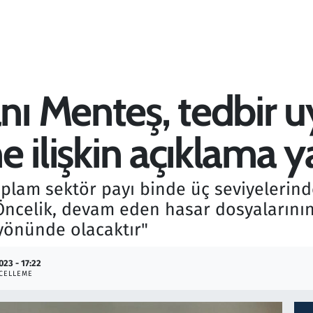
ı Menteş, tedbir u
ne ilişkin açıklama y
toplam sektör payı binde üç seviyelerin
"Öncelik, devam eden hasar dosyalarını
 yönünde olacaktır"
023 - 17:22
CELLEME