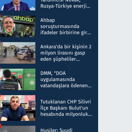
Rusya-Türkiye enerji
ortaklığının stratejik
nitelikte olduğunu
Ahbap
belirtti
soruşturmasında
ifadeler birbirine girdi:
Dokuz şüphelinin
ifadelerinden ortaya
Ankara'da bir kişinin 2
çıkan tablo şok etti
milyon lirasını gasp
eden şüpheliler
Kırıkkale'de yakalandı
DMM, "DOA
uygulamasında
vatandaşlara ödenen
iade tutarlarının
düşürüldüğü" iddiasını
Tutuklanan CHP Silivri
yalanladı
İlçe Başkanı Bulut'un
hesabında milyonluk
para trafiğine: Patron
talimat verdi, ben
Husiler: Suudi