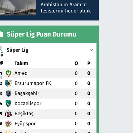
gönderdim
Arabistan'ın Aramco
tesislerini hedef aldık
Süper Lig Puan Durumu
Süper Lig
#
Takım
O
P
Amed
0
0
1
Erzurumspor FK
0
0
2
Başakşehir
0
0
3
Kocaelispor
0
0
4
Beşiktaş
0
0
5
Eyüpspor
0
0
6