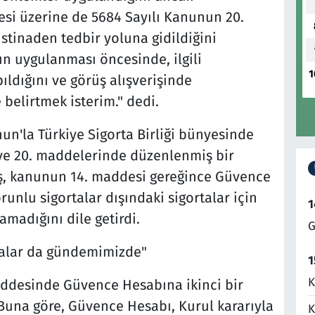
i üzerine de 5684 Sayılı Kanunun 20.
stinaden tedbir yoluna gidildiğini
ın uygulanması öncesinde, ilgili
1
pıldığını ve görüş alışverişinde
belirtmek isterim." dedi.
un'la Türkiye Sigorta Birliği bünyesinde
ve 20. maddelerinde düzenlenmiş bir
, kanunun 14. maddesi gereğince Güvence
orunlu sigortalar dışındaki sigortalar için
1
amadığını dile getirdi.
G
şmalar da gündemimizde"
1
K
addesinde Güvence Hesabına ikinci bir
"Buna göre, Güvence Hesabı, Kurul kararıyla
K