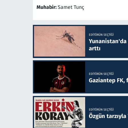
Muhabir:
Samet Tunç
EDITÖRÜN SEÇTIĞI
Yunanistan'da B
arttı
EDITÖRÜN SEÇTIĞI
Gaziantep FK, 
EDITÖRÜN SEÇTIĞI
Özgün tarzıyla