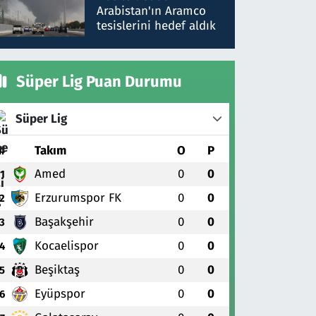
gönderdim
Arabistan'ın Aramco
tesislerini hedef aldık
Süper Lig Puan Durumu
Süper Lig
#
Takım
O
P
Amed
0
0
1
Erzurumspor FK
0
0
2
Başakşehir
0
0
3
Kocaelispor
0
0
4
Beşiktaş
0
0
5
Eyüpspor
0
0
6