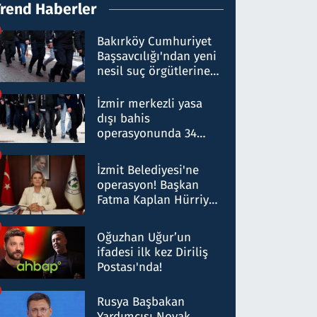
Trend Haberler
Bakırköy Cumhuriyet
Başsavcılığı'ndan yeni
nesil suç örgütlerine
operasyon: 50 şüpheli
hakkında gözaltı kararı
İzmir merkezli yasa
dışı bahis
operasyonunda 34
gözaltı: Yaklaşık 2
Milyar liralık para
İzmit Belediyesi'ne
trafiği tespit edildi
operasyon! Başkan
Fatma Kaplan Hürriyet
ve eşi gözaltına alındı
Oğuzhan Uğur’un
ifadesi ilk kez Diriliş
Postası'nda!
Rusya Başbakan
Yardımcısı Novak,