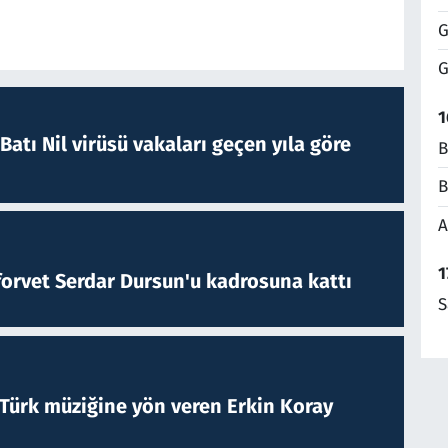
G
G
1
atı Nil virüsü vakaları geçen yıla göre
B
B
A
1
forvet Serdar Dursun'u kadrosuna kattı
S
 Türk müziğine yön veren Erkin Koray