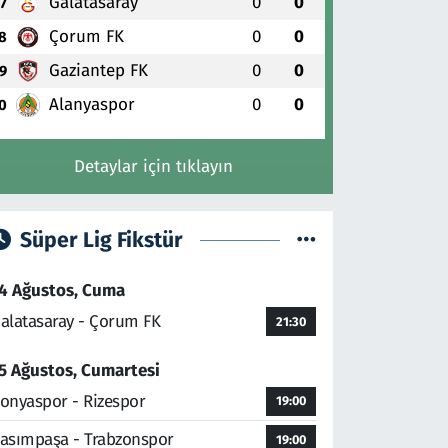
Galatasaray
0
0
7
Çorum FK
0
0
8
Gaziantep FK
0
0
9
Alanyaspor
0
0
0
Detaylar için tıklayın
Süper Lig Fikstür
4 Ağustos, Cuma
alatasaray - Çorum FK
21:30
5 Ağustos, Cumartesi
onyaspor - Rizespor
19:00
asımpaşa - Trabzonspor
19:00