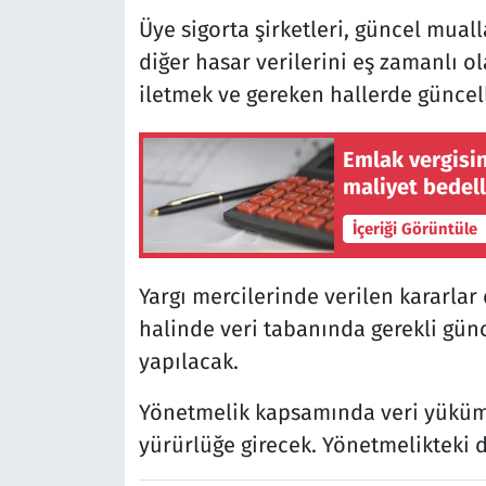
Üye sigorta şirketleri, güncel mual
diğer hasar verilerini eş zamanlı o
iletmek ve gereken hallerde günce
Emlak vergisin
maliyet bedell
İçeriği Görüntüle
Yargı mercilerinde verilen kararlar
halinde veri tabanında gerekli günc
yapılacak.
Yönetmelik kapsamında veri yüküml
yürürlüğe girecek. Yönetmelikteki 