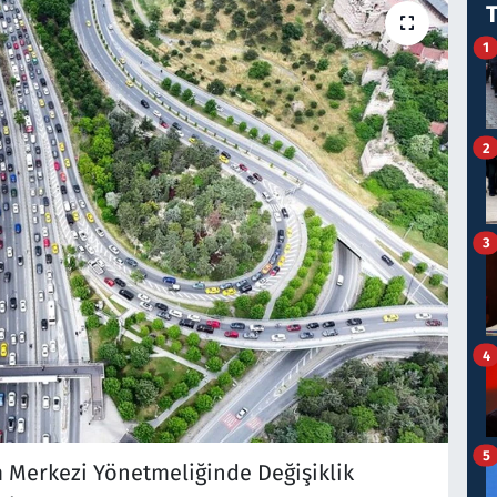
1
2
3
4
5
m Merkezi Yönetmeliğinde Değişiklik