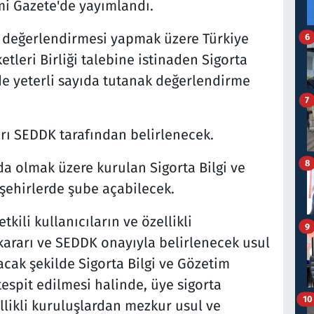
mi Gazete'de yayımlandı.
r değerlendirmesi yapmak üzere Türkiye
6
etleri Birliği talebine istinaden Sigorta
e yeterli sayıda tutanak değerlendirme
7
rı SEDDK tarafından belirlenecek.
8
da olmak üzere kurulan Sigorta Bilgi ve
 şehirlerde şube açabilecek.
tkili kullanıcıların ve özellikli
9
kararı ve SEDDK onayıyla belirlenecek usul
acak şekilde Sigorta Bilgi ve Gözetim
tespit edilmesi halinde, üye sigorta
10
zellikli kuruluşlardan mezkur usul ve