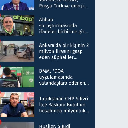
Rusya-Türkiye enerji
ortaklığının stratejik
nitelikte olduğunu
Ahbap
belirtti
soruşturmasında
ifadeler birbirine girdi:
Dokuz şüphelinin
ifadelerinden ortaya
Ankara'da bir kişinin 2
çıkan tablo şok etti
milyon lirasını gasp
eden şüpheliler
Kırıkkale'de yakalandı
DMM, "DOA
uygulamasında
vatandaşlara ödenen
iade tutarlarının
düşürüldüğü" iddiasını
Tutuklanan CHP Silivri
yalanladı
İlçe Başkanı Bulut'un
hesabında milyonluk
para trafiğine: Patron
talimat verdi, ben
Husiler: Suudi