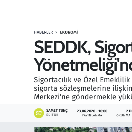
Resmi İlanlar
Rüya Tabirleri
HABERLER
EKONOMI
SEDDK, Sigort
Sağlık
Yönetmeliği'nd
Savunma Sanayi
Seçim 2023
Sigortacılık ve Özel Emeklil
sigorta sözleşmelerine ilişki
Spor
Merkezi'ne göndermekle yük
Teknoloji ve Bilim
SAMET TUNÇ
23.06.2026 - 10:00
2 D
EDITÖR
YAYINLANMA
OKUNMA 
Televizyon