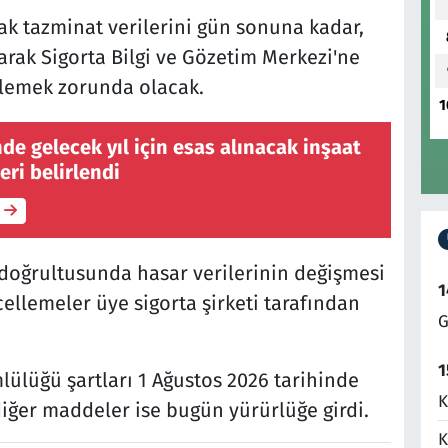
lak tazminat verilerini gün sonuna kadar,
larak Sigorta Bilgi ve Gözetim Merkezi'ne
llemek zorunda olacak.
1
de gelecek yıl için esas alınacak inşaat
eri belirlendi
 doğrultusunda hasar verilerinin değişmesi
1
ellemeler üye sigorta şirketi tarafından
G
1
ülüğü şartları 1 Ağustos 2026 tarihinde
K
diğer maddeler ise bugün yürürlüğe girdi.
K