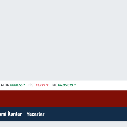
ALTIN
6660.55
BİST
13.779
BTC
64.959,79
mi İlanlar
Yazarlar