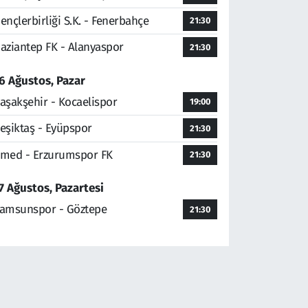
ençlerbirliği S.K. - Fenerbahçe
21:30
aziantep FK - Alanyaspor
21:30
6 Ağustos, Pazar
aşakşehir - Kocaelispor
19:00
eşiktaş - Eyüpspor
21:30
med - Erzurumspor FK
21:30
7 Ağustos, Pazartesi
amsunspor - Göztepe
21:30