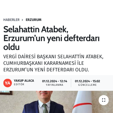
Gündem
HABERLER
ERZURUM
Haber
Selahattin Atabek,
Kültür Sanat
Erzurum’un yeni defterdarı
oldu
Kurumsal Haberler
VERGİ DAİRESİ BAŞKANI SELAHATTİN ATABEK,
Lezzet Durağı
CUMHURBAŞKANI KARARNAMESİ İLE
ERZURUM’UN YENİ DEFTERDARI OLDU.
Memur ve Kamu
YAKUP ALACA
01.12.2024 - 12:14
01.12.2024 - 15:02
EDITÖR
YAYINLANMA
GÜNCELLEME
Otomobil
Oyun
Ramazan