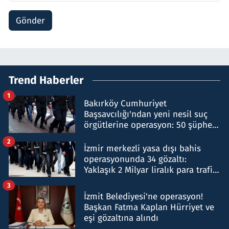
Gönder
Trend Haberler
1
Bakırköy Cumhuriyet
Başsavcılığı'ndan yeni nesil suç
örgütlerine operasyon: 50 şüpheli
hakkında gözaltı kararı
2
İzmir merkezli yasa dışı bahis
operasyonunda 34 gözaltı:
Yaklaşık 2 Milyar liralık para trafiği
tespit edildi
3
İzmit Belediyesi'ne operasyon!
Başkan Fatma Kaplan Hürriyet ve
eşi gözaltına alındı