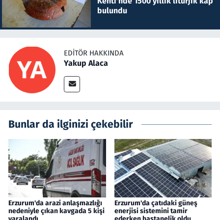
Kenti'nde 1500 yıllık litürjik kap
bulundu
EDITÖR HAKKINDA
Yakup Alaca
Bunlar da ilginizi çekebilir
Erzurum'da arazi anlaşmazlığı
Erzurum'da çatıdaki güneş
nedeniyle çıkan kavgada 5 kişi
enerjisi sistemini tamir
yaralandı
ederken hastanelik oldu