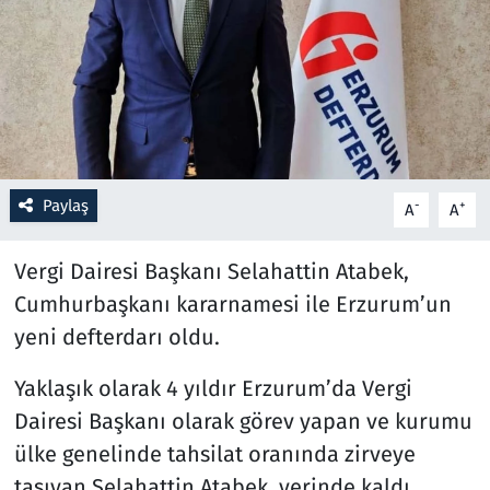
Resmi İlanlar
Rüya Tabirleri
Sağlık
Paylaş
-
+
A
A
Savunma Sanayi
Vergi Dairesi Başkanı Selahattin Atabek,
Seçim 2023
Cumhurbaşkanı kararnamesi ile Erzurum’un
Spor
yeni defterdarı oldu.
Teknoloji ve Bilim
Yaklaşık olarak 4 yıldır Erzurum’da Vergi
Dairesi Başkanı olarak görev yapan ve kurumu
Televizyon
ülke genelinde tahsilat oranında zirveye
taşıyan Selahattin Atabek, yerinde kaldı.