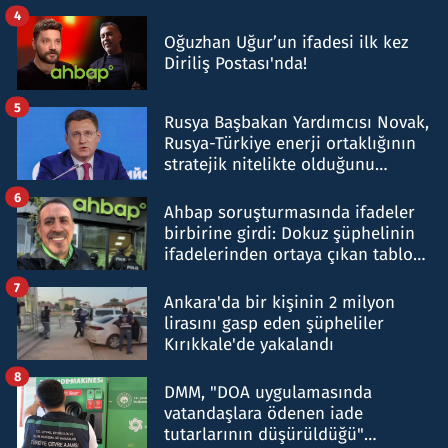
4
Oğuzhan Uğur’un ifadesi ilk kez
Diriliş Postası'nda!
5
Rusya Başbakan Yardımcısı Novak,
Rusya-Türkiye enerji ortaklığının
stratejik nitelikte olduğunu
belirtti
6
Ahbap soruşturmasında ifadeler
birbirine girdi: Dokuz şüphelinin
ifadelerinden ortaya çıkan tablo
şok etti
7
Ankara'da bir kişinin 2 milyon
lirasını gasp eden şüpheliler
Kırıkkale'de yakalandı
8
DMM, "DOA uygulamasında
vatandaşlara ödenen iade
tutarlarının düşürüldüğü"