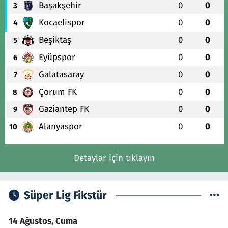
Başakşehir
0
0
3
Kocaelispor
0
0
4
Beşiktaş
0
0
5
Eyüpspor
0
0
6
Galatasaray
0
0
7
Çorum FK
0
0
8
Gaziantep FK
0
0
9
Alanyaspor
0
0
10
Detaylar için tıklayın
Süper Lig Fikstür
14 Ağustos, Cuma