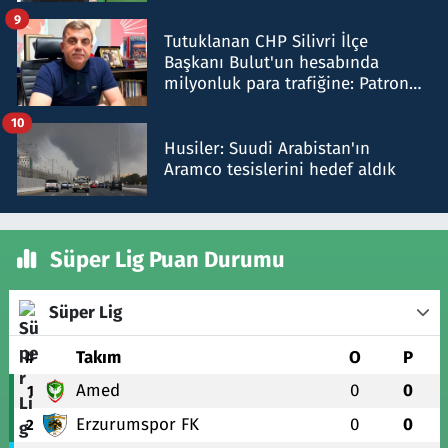
iddiasını yalanladı
9
Tutuklanan CHP Silivri İlçe
Başkanı Bulut'un hesabında
milyonluk para trafiğine: Patron
talimat verdi, ben gönderdim
10
Husiler: Suudi Arabistan'ın
Aramco tesislerini hedef aldık
Süper Lig Puan Durumu
Süper Lig
#
Takım
O
P
Amed
0
0
1
Erzurumspor FK
0
0
2