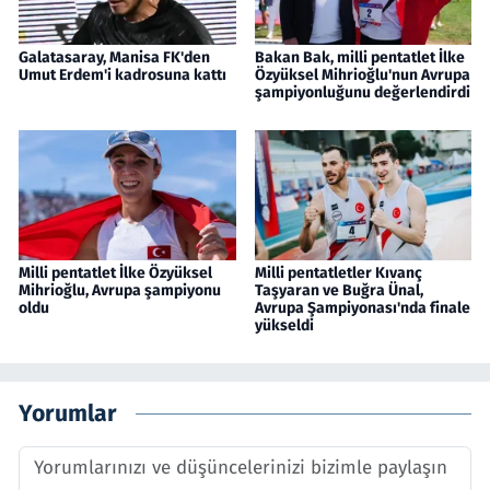
Galatasaray, Manisa FK'den
Bakan Bak, milli pentatlet İlke
Umut Erdem'i kadrosuna kattı
Özyüksel Mihrioğlu'nun Avrupa
şampiyonluğunu değerlendirdi
Milli pentatlet İlke Özyüksel
Milli pentatletler Kıvanç
Mihrioğlu, Avrupa şampiyonu
Taşyaran ve Buğra Ünal,
oldu
Avrupa Şampiyonası'nda finale
yükseldi
Yorumlar