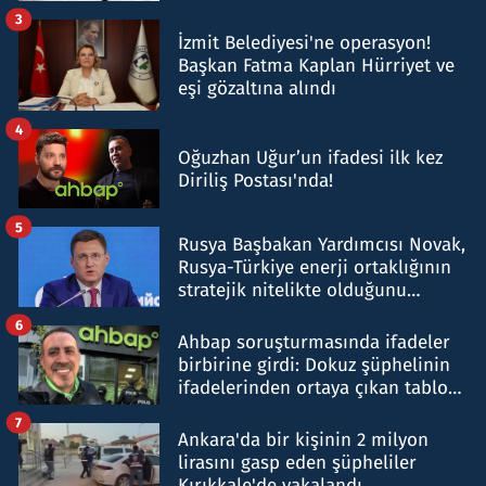
tespit edildi
3
İzmit Belediyesi'ne operasyon!
Başkan Fatma Kaplan Hürriyet ve
eşi gözaltına alındı
4
Oğuzhan Uğur’un ifadesi ilk kez
Diriliş Postası'nda!
5
Rusya Başbakan Yardımcısı Novak,
Rusya-Türkiye enerji ortaklığının
stratejik nitelikte olduğunu
belirtti
6
Ahbap soruşturmasında ifadeler
birbirine girdi: Dokuz şüphelinin
ifadelerinden ortaya çıkan tablo
şok etti
7
Ankara'da bir kişinin 2 milyon
lirasını gasp eden şüpheliler
Kırıkkale'de yakalandı