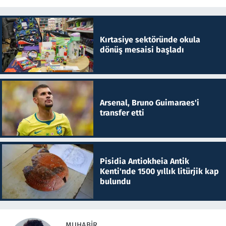
Kırtasiye sektöründe okula
dönüş mesaisi başladı
Arsenal, Bruno Guimaraes'i
transfer etti
Pisidia Antiokheia Antik
Kenti'nde 1500 yıllık litürjik kap
bulundu
MUHABIR