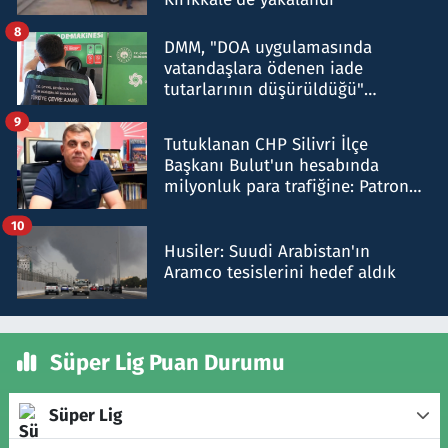
8
DMM, "DOA uygulamasında
vatandaşlara ödenen iade
tutarlarının düşürüldüğü"
iddiasını yalanladı
9
Tutuklanan CHP Silivri İlçe
Başkanı Bulut'un hesabında
milyonluk para trafiğine: Patron
talimat verdi, ben gönderdim
10
Husiler: Suudi Arabistan'ın
Aramco tesislerini hedef aldık
Süper Lig Puan Durumu
Süper Lig