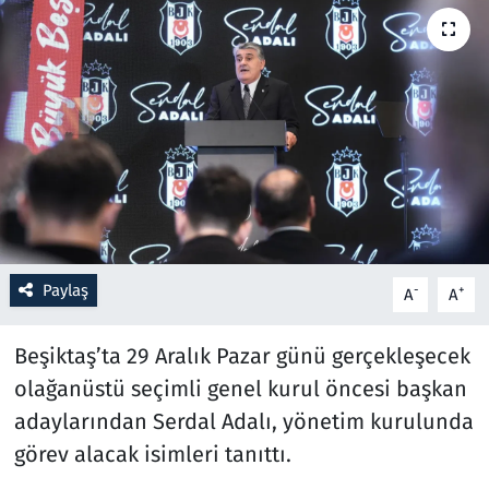
Resmi İlanlar
Rüya Tabirleri
Sağlık
Savunma Sanayi
Seçim 2023
Paylaş
-
+
A
A
Spor
Beşiktaş’ta 29 Aralık Pazar günü gerçekleşecek
Teknoloji ve Bilim
olağanüstü seçimli genel kurul öncesi başkan
adaylarından Serdal Adalı, yönetim kurulunda
Televizyon
görev alacak isimleri tanıttı.