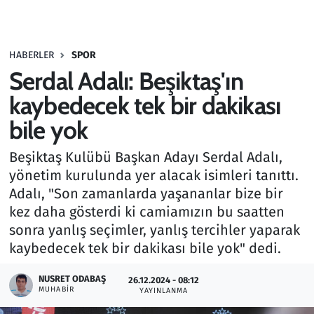
Gündem
HABERLER
SPOR
Haber
Serdal Adalı: Beşiktaş'ın
Kültür Sanat
kaybedecek tek bir dakikası
bile yok
Kurumsal Haberler
Beşiktaş Kulübü Başkan Adayı Serdal Adalı,
Lezzet Durağı
yönetim kurulunda yer alacak isimleri tanıttı.
Adalı, "Son zamanlarda yaşananlar bize bir
Memur ve Kamu
kez daha gösterdi ki camiamızın bu saatten
sonra yanlış seçimler, yanlış tercihler yaparak
Otomobil
kaybedecek tek bir dakikası bile yok" dedi.
Oyun
NUSRET ODABAŞ
26.12.2024 - 08:12
MUHABIR
YAYINLANMA
Ramazan