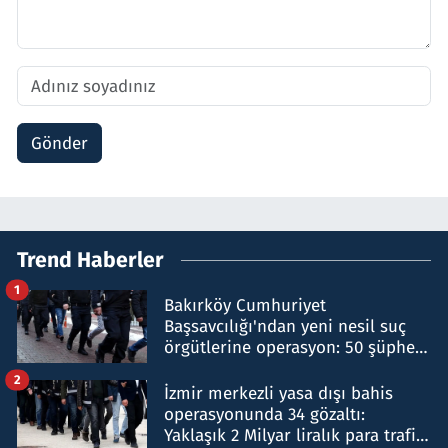
Gönder
Trend Haberler
1
Bakırköy Cumhuriyet
Başsavcılığı'ndan yeni nesil suç
örgütlerine operasyon: 50 şüpheli
hakkında gözaltı kararı
2
İzmir merkezli yasa dışı bahis
operasyonunda 34 gözaltı:
Yaklaşık 2 Milyar liralık para trafiği