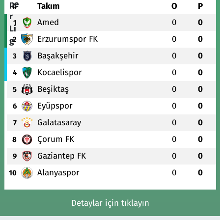
#
Takım
O
P
Amed
0
0
1
Erzurumspor FK
0
0
2
Başakşehir
0
0
3
Kocaelispor
0
0
4
Beşiktaş
0
0
5
Eyüpspor
0
0
6
Galatasaray
0
0
7
Çorum FK
0
0
8
Gaziantep FK
0
0
9
Alanyaspor
0
0
10
Detaylar için tıklayın