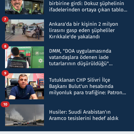
birbirine girdi: Dokuz şüphelinin
ifadelerinden ortaya çıkan tablo
şok etti
7
Ankara'da bir kişinin 2 milyon
lirasını gasp eden şüpheliler
Kırıkkale'de yakalandı
8
DMM, "DOA uygulamasında
vatandaşlara ödenen iade
tutarlarının düşürüldüğü"
iddiasını yalanladı
9
Tutuklanan CHP Silivri İlçe
Başkanı Bulut'un hesabında
milyonluk para trafiğine: Patron
talimat verdi, ben gönderdim
10
Husiler: Suudi Arabistan'ın
Aramco tesislerini hedef aldık