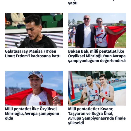
yaptı
Galatasaray, Manisa FK'den
Bakan Bak, milli pentatlet İlke
Umut Erdem'i kadrosuna kattı
Özyüksel Mihrioğlu'nun Avrupa
şampiyonluğunu değerlendirdi
Milli pentatlet İlke Özyüksel
Milli pentatletler Kıvanç
Mihrioğlu, Avrupa şampiyonu
Taşyaran ve Buğra Ünal,
oldu
Avrupa Şampiyonası'nda finale
yükseldi