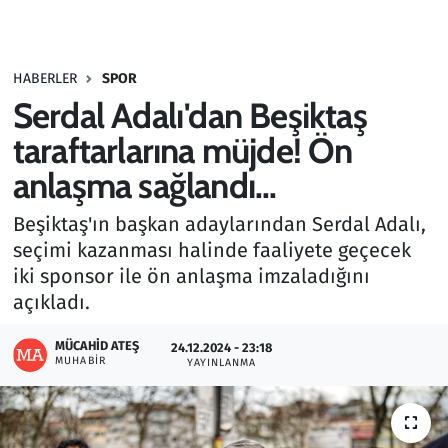
Gündem
HABERLER
SPOR
Haber
Serdal Adalı'dan Beşiktaş
Kültür Sanat
taraftarlarına müjde! Ön
anlaşma sağlandı...
Kurumsal Haberler
Beşiktaş'ın başkan adaylarından Serdal Adalı,
Lezzet Durağı
seçimi kazanması halinde faaliyete geçecek
iki sponsor ile ön anlaşma imzaladığını
Memur ve Kamu
açıkladı.
Otomobil
MÜCAHID ATEŞ
24.12.2024 - 23:18
MUHABIR
YAYINLANMA
Oyun
Ramazan