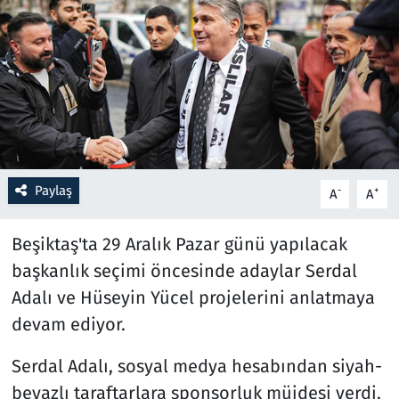
Resmi İlanlar
Rüya Tabirleri
Sağlık
Savunma Sanayi
Paylaş
-
+
A
A
Seçim 2023
Beşiktaş'ta 29 Aralık Pazar günü yapılacak
Spor
başkanlık seçimi öncesinde adaylar Serdal
Adalı ve Hüseyin Yücel projelerini anlatmaya
Teknoloji ve Bilim
devam ediyor.
Televizyon
Serdal Adalı, sosyal medya hesabından siyah-
beyazlı taraftarlara sponsorluk müjdesi verdi.