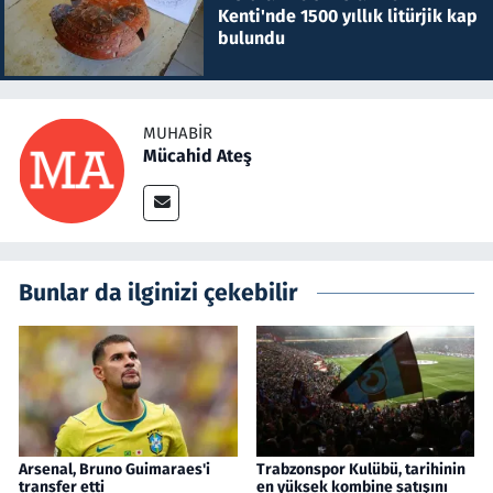
Kenti'nde 1500 yıllık litürjik kap
bulundu
MUHABIR
Mücahid Ateş
Bunlar da ilginizi çekebilir
Arsenal, Bruno Guimaraes'i
Trabzonspor Kulübü, tarihinin
transfer etti
en yüksek kombine satışını