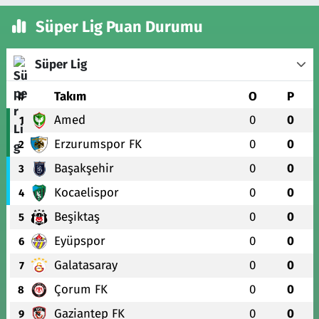
Süper Lig Puan Durumu
Süper Lig
#
Takım
O
P
Amed
0
0
1
Erzurumspor FK
0
0
2
Başakşehir
0
0
3
Kocaelispor
0
0
4
Beşiktaş
0
0
5
Eyüpspor
0
0
6
Galatasaray
0
0
7
Çorum FK
0
0
8
Gaziantep FK
0
0
9