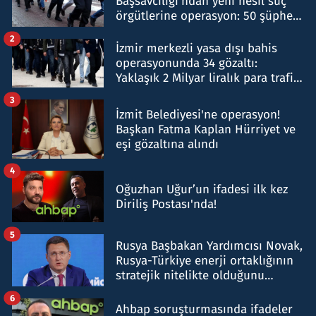
Başsavcılığı'ndan yeni nesil suç
örgütlerine operasyon: 50 şüpheli
hakkında gözaltı kararı
2
İzmir merkezli yasa dışı bahis
operasyonunda 34 gözaltı:
Yaklaşık 2 Milyar liralık para trafiği
tespit edildi
3
İzmit Belediyesi'ne operasyon!
Başkan Fatma Kaplan Hürriyet ve
eşi gözaltına alındı
4
Oğuzhan Uğur’un ifadesi ilk kez
Diriliş Postası'nda!
5
Rusya Başbakan Yardımcısı Novak,
Rusya-Türkiye enerji ortaklığının
stratejik nitelikte olduğunu
belirtti
6
Ahbap soruşturmasında ifadeler