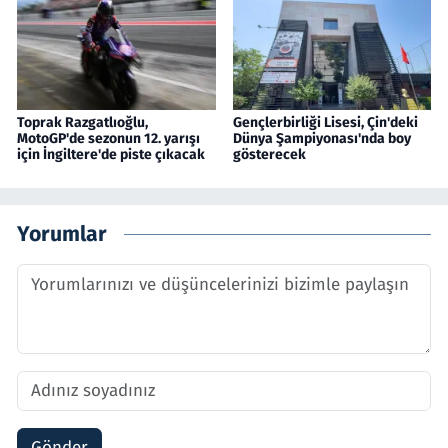
Toprak Razgatlıoğlu,
Gençlerbirliği Lisesi, Çin'deki
MotoGP'de sezonun 12. yarışı
Dünya Şampiyonası'nda boy
için İngiltere'de piste çıkacak
gösterecek
Yorumlar
Gönder