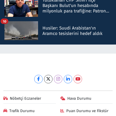
Tutuklanan CHP Silivri İlçe
Başkanı Bulut'un hesabında
milyonluk para trafiğine: Patron
talimat verdi, ben gönderdim
10
Husiler: Suudi Arabistan'ın
Aramco tesislerini hedef aldık
Nöbetçi Eczaneler
Hava Durumu
Trafik Durumu
Puan Durumu ve Fikstür