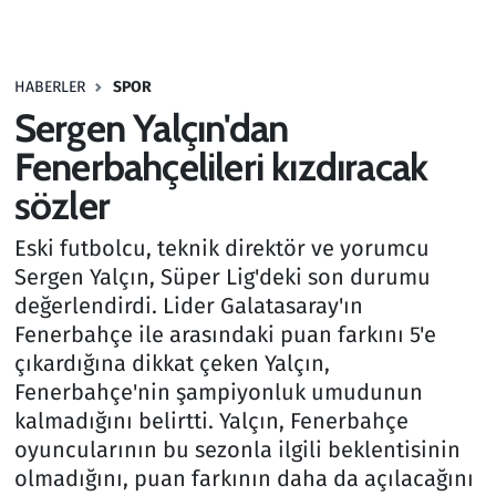
Gündem
HABERLER
SPOR
Haber
Sergen Yalçın'dan
Kültür Sanat
Fenerbahçelileri kızdıracak
sözler
Kurumsal Haberler
Eski futbolcu, teknik direktör ve yorumcu
Lezzet Durağı
Sergen Yalçın, Süper Lig'deki son durumu
değerlendirdi. Lider Galatasaray'ın
Memur ve Kamu
Fenerbahçe ile arasındaki puan farkını 5'e
çıkardığına dikkat çeken Yalçın,
Otomobil
Fenerbahçe'nin şampiyonluk umudunun
kalmadığını belirtti. Yalçın, Fenerbahçe
Oyun
oyuncularının bu sezonla ilgili beklentisinin
olmadığını, puan farkının daha da açılacağını
Ramazan