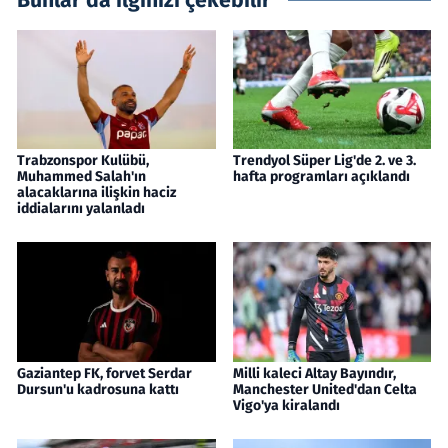
Trabzonspor Kulübü,
Trendyol Süper Lig'de 2. ve 3.
Muhammed Salah'ın
hafta programları açıklandı
alacaklarına ilişkin haciz
iddialarını yalanladı
Gaziantep FK, forvet Serdar
Milli kaleci Altay Bayındır,
Dursun'u kadrosuna kattı
Manchester United'dan Celta
Vigo'ya kiralandı