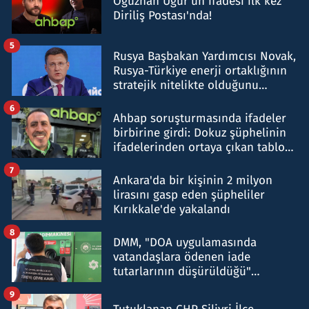
Oğuzhan Uğur’un ifadesi ilk kez
Diriliş Postası'nda!
5
Rusya Başbakan Yardımcısı Novak,
Rusya-Türkiye enerji ortaklığının
stratejik nitelikte olduğunu
belirtti
6
Ahbap soruşturmasında ifadeler
birbirine girdi: Dokuz şüphelinin
ifadelerinden ortaya çıkan tablo
şok etti
7
Ankara'da bir kişinin 2 milyon
lirasını gasp eden şüpheliler
Kırıkkale'de yakalandı
8
DMM, "DOA uygulamasında
vatandaşlara ödenen iade
tutarlarının düşürüldüğü"
iddiasını yalanladı
9