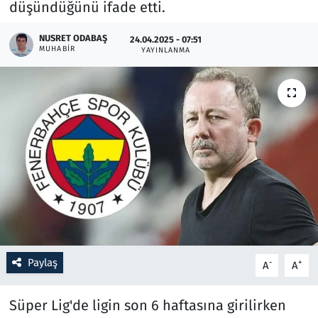
düşündüğünü ifade etti.
Resmi İlanlar
NUSRET ODABAŞ
24.04.2025 - 07:51
MUHABIR
YAYINLANMA
Rüya Tabirleri
Sağlık
Savunma Sanayi
Seçim 2023
Spor
Teknoloji ve Bilim
Paylaş
-
+
A
A
Televizyon
Süper Lig'de ligin son 6 haftasına girilirken