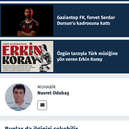
Gaziantep FK, forvet Serdar
Dursun'u kadrosuna kattı
Özgün tarzıyla Türk müziğine
yön veren Erkin Koray
MUHABIR
Nusret Odabaş
Bunlar da ilginizi çekebilir