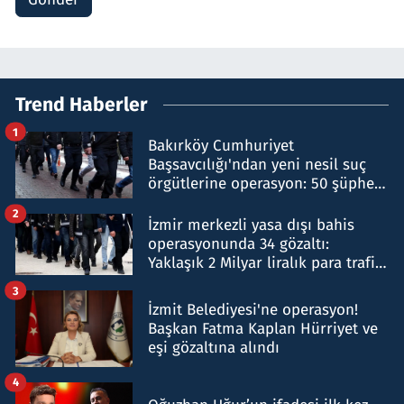
Trend Haberler
1
Bakırköy Cumhuriyet
Başsavcılığı'ndan yeni nesil suç
örgütlerine operasyon: 50 şüpheli
hakkında gözaltı kararı
2
İzmir merkezli yasa dışı bahis
operasyonunda 34 gözaltı:
Yaklaşık 2 Milyar liralık para trafiği
tespit edildi
3
İzmit Belediyesi'ne operasyon!
Başkan Fatma Kaplan Hürriyet ve
eşi gözaltına alındı
4