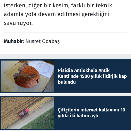
isterken, diğer bir kesim, farklı bir teknik
adamla yola devam edilmesi gerektiğini
savunuyor.
Muhabir:
Nusret Odabaş
Pisidia Antiokheia Antik
Kenti'nde 1500 yıllık litürjik kap
bulundu
Çiftçilerin internet kullanımı 10
yılda iki katını aştı