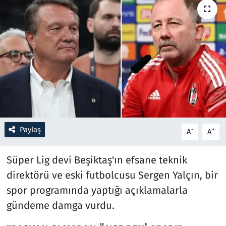
Resmi İlanlar
Rüya Tabirleri
Sağlık
Savunma Sanayi
Seçim 2023
Paylaş
-
+
A
A
Spor
Süper Lig devi Beşiktaş'ın efsane teknik
direktörü ve eski futbolcusu Sergen Yalçın, bir
Teknoloji ve Bilim
spor programında yaptığı açıklamalarla
Televizyon
gündeme damga vurdu.