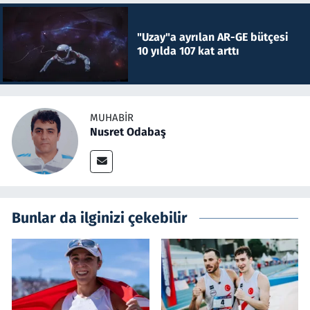
"Uzay"a ayrılan AR-GE bütçesi
10 yılda 107 kat arttı
MUHABIR
Nusret Odabaş
Bunlar da ilginizi çekebilir