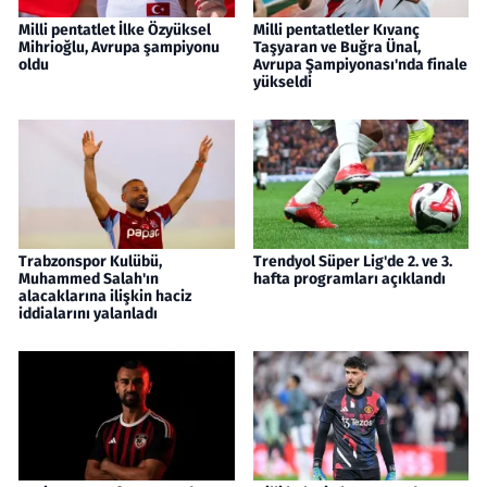
Milli pentatlet İlke Özyüksel
Milli pentatletler Kıvanç
Mihrioğlu, Avrupa şampiyonu
Taşyaran ve Buğra Ünal,
oldu
Avrupa Şampiyonası'nda finale
yükseldi
Trabzonspor Kulübü,
Trendyol Süper Lig'de 2. ve 3.
Muhammed Salah'ın
hafta programları açıklandı
alacaklarına ilişkin haciz
iddialarını yalanladı