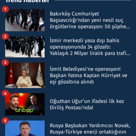
1
Bakırköy Cumhuriyet
Başsavcılığı'ndan yeni nesil suç
örgütlerine operasyon: 50 şüpheli
hakkında gözaltı kararı
2
İzmir merkezli yasa dışı bahis
operasyonunda 34 gözaltı:
Yaklaşık 2 Milyar liralık para trafiği
tespit edildi
3
İzmit Belediyesi'ne operasyon!
Başkan Fatma Kaplan Hürriyet ve
eşi gözaltına alındı
4
Oğuzhan Uğur’un ifadesi ilk kez
Diriliş Postası'nda!
5
Rusya Başbakan Yardımcısı Novak,
Rusya-Türkiye enerji ortaklığının