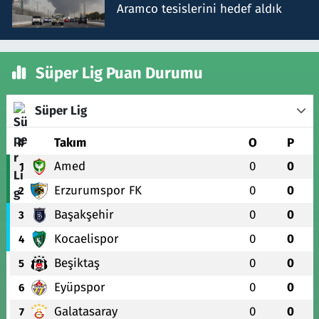
Aramco tesislerini hedef aldık
Süper Lig Puan Durumu
Süper Lig
#
Takım
O
P
Amed
0
0
1
Erzurumspor FK
0
0
2
Başakşehir
0
0
3
Kocaelispor
0
0
4
Beşiktaş
0
0
5
Eyüpspor
0
0
6
Galatasaray
0
0
7