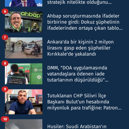
stratejik nitelikte olduğunu
belirtti
6
Ahbap soruşturmasında ifadeler
birbirine girdi: Dokuz şüphelinin
ifadelerinden ortaya çıkan tablo
şok etti
7
Ankara'da bir kişinin 2 milyon
lirasını gasp eden şüpheliler
Kırıkkale'de yakalandı
8
DMM, "DOA uygulamasında
vatandaşlara ödenen iade
tutarlarının düşürüldüğü"
iddiasını yalanladı
9
Tutuklanan CHP Silivri İlçe
Başkanı Bulut'un hesabında
milyonluk para trafiğine: Patron
talimat verdi, ben gönderdim
10
Husiler: Suudi Arabistan'ın