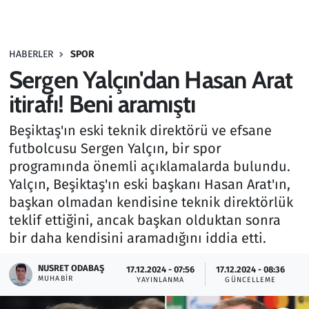
Gündem
HABERLER
SPOR
Haber
Sergen Yalçın'dan Hasan Arat
Kültür Sanat
itirafı! Beni aramıştı
Beşiktaş'ın eski teknik direktörü ve efsane
Kurumsal Haberler
futbolcusu Sergen Yalçın, bir spor
programında önemli açıklamalarda bulundu.
Lezzet Durağı
Yalçın, Beşiktaş'ın eski başkanı Hasan Arat'ın,
Memur ve Kamu
başkan olmadan kendisine teknik direktörlük
teklif ettiğini, ancak başkan olduktan sonra
Otomobil
bir daha kendisini aramadığını iddia etti.
NUSRET ODABAŞ
Oyun
17.12.2024 - 07:56
17.12.2024 - 08:36
MUHABIR
YAYINLANMA
GÜNCELLEME
Ramazan