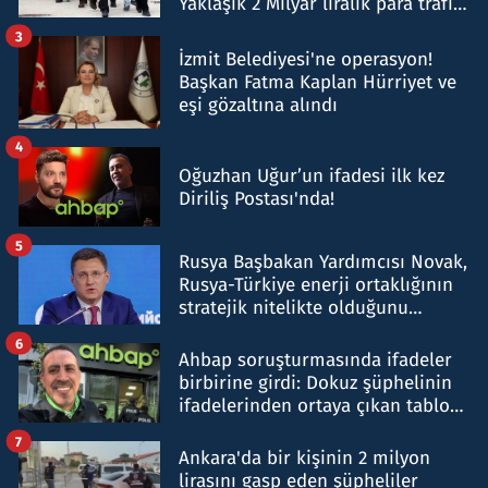
Yaklaşık 2 Milyar liralık para trafiği
tespit edildi
3
İzmit Belediyesi'ne operasyon!
Başkan Fatma Kaplan Hürriyet ve
eşi gözaltına alındı
4
Oğuzhan Uğur’un ifadesi ilk kez
Diriliş Postası'nda!
5
Rusya Başbakan Yardımcısı Novak,
Rusya-Türkiye enerji ortaklığının
stratejik nitelikte olduğunu
belirtti
6
Ahbap soruşturmasında ifadeler
birbirine girdi: Dokuz şüphelinin
ifadelerinden ortaya çıkan tablo
şok etti
7
Ankara'da bir kişinin 2 milyon
lirasını gasp eden şüpheliler