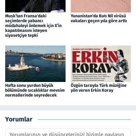
Musk’tan Fransa'daki
Yunanistan'da Batı Nil virüsü
seçimlerde yabancı
vakaları geçen yıla göre arttı
müdahaleyi önlemek için X’in
kapatılmasını isteyen
siyasetçiye tepki
Hafta sonu yurdun büyük
Özgün tarzıyla Türk müziğine
bölümünde sıcaklıklar mevsim
yön veren Erkin Koray
normallerinde seyredecek
Yorumlar