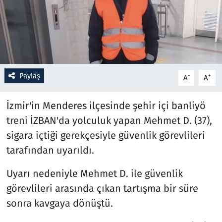
Resmi İlanlar
Rüya Tabirleri
Sağlık
Paylaş
-
+
A
A
Savunma Sanayi
İzmir'in Menderes ilçesinde şehir içi banliyö
treni İZBAN'da yolculuk yapan Mehmet D. (37),
Seçim 2023
sigara içtiği gerekçesiyle güvenlik görevlileri
tarafından uyarıldı.
Spor
Uyarı nedeniyle Mehmet D. ile güvenlik
Teknoloji ve Bilim
görevlileri arasında çıkan tartışma bir süre
Televizyon
sonra kavgaya dönüştü.