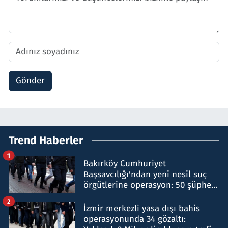
Gönder
Trend Haberler
1
Bakırköy Cumhuriyet
Başsavcılığı'ndan yeni nesil suç
örgütlerine operasyon: 50 şüpheli
hakkında gözaltı kararı
2
İzmir merkezli yasa dışı bahis
operasyonunda 34 gözaltı: