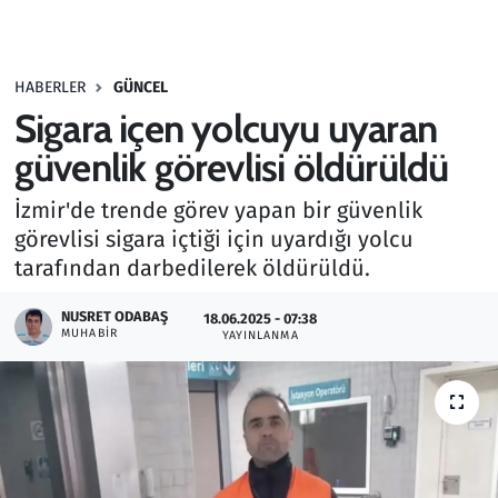
Gündem
HABERLER
GÜNCEL
Haber
Sigara içen yolcuyu uyaran
Kültür Sanat
güvenlik görevlisi öldürüldü
İzmir'de trende görev yapan bir güvenlik
Kurumsal Haberler
görevlisi sigara içtiği için uyardığı yolcu
tarafından darbedilerek öldürüldü.
Lezzet Durağı
NUSRET ODABAŞ
18.06.2025 - 07:38
Memur ve Kamu
MUHABIR
YAYINLANMA
Otomobil
Oyun
Ramazan