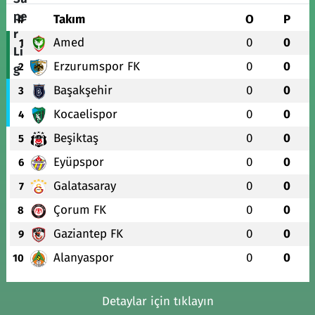
#
Takım
O
P
Amed
0
0
1
Erzurumspor FK
0
0
2
Başakşehir
0
0
3
Kocaelispor
0
0
4
Beşiktaş
0
0
5
Eyüpspor
0
0
6
Galatasaray
0
0
7
Çorum FK
0
0
8
Gaziantep FK
0
0
9
Alanyaspor
0
0
10
Detaylar için tıklayın