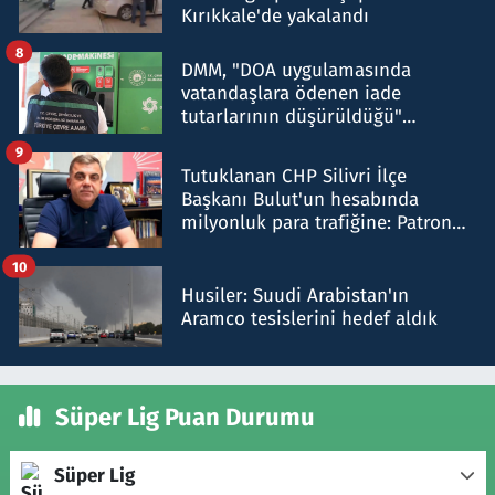
Kırıkkale'de yakalandı
8
DMM, "DOA uygulamasında
vatandaşlara ödenen iade
tutarlarının düşürüldüğü"
iddiasını yalanladı
9
Tutuklanan CHP Silivri İlçe
Başkanı Bulut'un hesabında
milyonluk para trafiğine: Patron
talimat verdi, ben gönderdim
10
Husiler: Suudi Arabistan'ın
Aramco tesislerini hedef aldık
Süper Lig Puan Durumu
Süper Lig