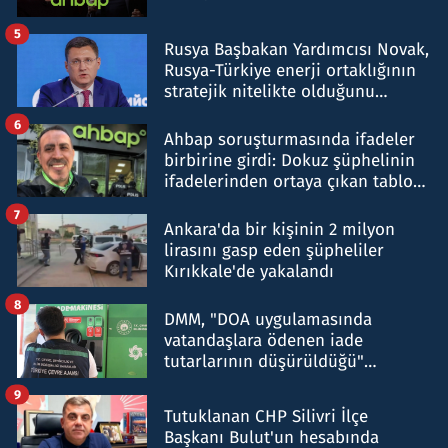
5
Rusya Başbakan Yardımcısı Novak,
Rusya-Türkiye enerji ortaklığının
stratejik nitelikte olduğunu
belirtti
6
Ahbap soruşturmasında ifadeler
birbirine girdi: Dokuz şüphelinin
ifadelerinden ortaya çıkan tablo
şok etti
7
Ankara'da bir kişinin 2 milyon
lirasını gasp eden şüpheliler
Kırıkkale'de yakalandı
8
DMM, "DOA uygulamasında
vatandaşlara ödenen iade
tutarlarının düşürüldüğü"
iddiasını yalanladı
9
Tutuklanan CHP Silivri İlçe
Başkanı Bulut'un hesabında