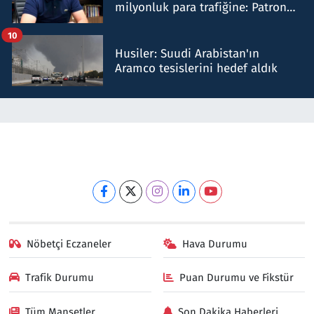
milyonluk para trafiğine: Patron
talimat verdi, ben gönderdim
10
Husiler: Suudi Arabistan'ın
Aramco tesislerini hedef aldık
Nöbetçi Eczaneler
Hava Durumu
Trafik Durumu
Puan Durumu ve Fikstür
Tüm Manşetler
Son Dakika Haberleri