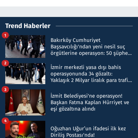
Trend Haberler
1
Bakırköy Cumhuriyet
Başsavcılığı'ndan yeni nesil suç
örgütlerine operasyon: 50 şüpheli
hakkında gözaltı kararı
2
İzmir merkezli yasa dışı bahis
operasyonunda 34 gözaltı:
Yaklaşık 2 Milyar liralık para trafiği
tespit edildi
3
İzmit Belediyesi'ne operasyon!
Başkan Fatma Kaplan Hürriyet ve
eşi gözaltına alındı
4
Oğuzhan Uğur’un ifadesi ilk kez
Diriliş Postası'nda!