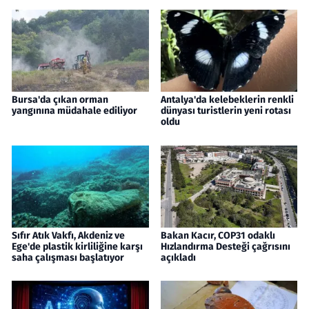
Bursa'da çıkan orman
Antalya'da kelebeklerin renkli
yangınına müdahale ediliyor
dünyası turistlerin yeni rotası
oldu
Sıfır Atık Vakfı, Akdeniz ve
Bakan Kacır, COP31 odaklı
Ege'de plastik kirliliğine karşı
Hızlandırma Desteği çağrısını
saha çalışması başlatıyor
açıkladı