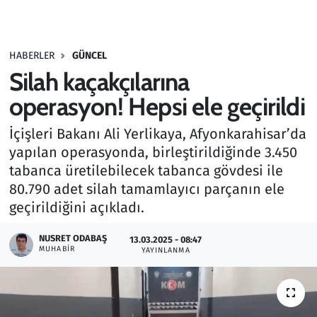
Gündem
HABERLER
GÜNCEL
Haber
Silah kaçakçılarına
Kültür Sanat
operasyon! Hepsi ele geçirildi
İçişleri Bakanı Ali Yerlikaya, Afyonkarahisar’da
Kurumsal Haberler
yapılan operasyonda, birleştirildiğinde 3.450
tabanca üretilebilecek tabanca gövdesi ile
Lezzet Durağı
80.790 adet silah tamamlayıcı parçanın ele
Memur ve Kamu
geçirildiğini açıkladı.
NUSRET ODABAŞ
Otomobil
13.03.2025 - 08:47
MUHABIR
YAYINLANMA
Oyun
Ramazan