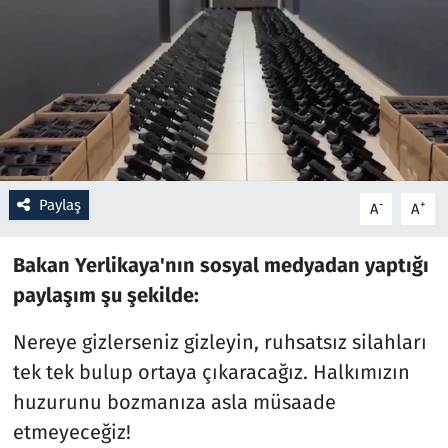
Resmi İlanlar
Rüya Tabirleri
Sağlık
Savunma Sanayi
Paylaş
-
+
A
A
Seçim 2023
Bakan Yerlikaya'nın sosyal medyadan yaptığı
paylaşım şu şekilde:
Spor
Nereye gizlerseniz gizleyin, ruhsatsız silahları
Teknoloji ve Bilim
tek tek bulup ortaya çıkaracağız. Halkımızın
huzurunu bozmanıza asla müsaade
Televizyon
etmeyeceğiz!