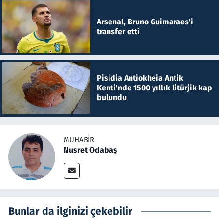
Arsenal, Bruno Guimaraes'i
transfer etti
Pisidia Antiokheia Antik
Kenti'nde 1500 yıllık litürjik kap
bulundu
MUHABIR
Nusret Odabaş
Bunlar da ilginizi çekebilir