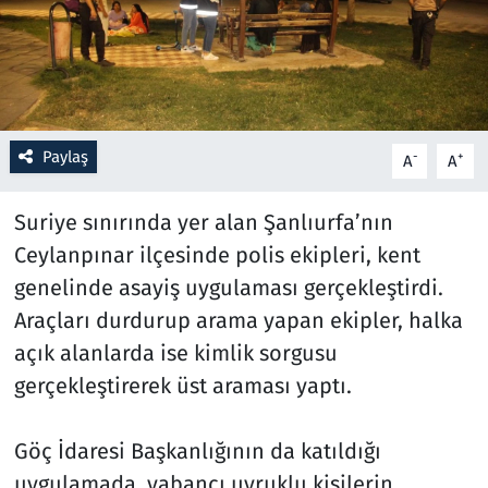
Resmi İlanlar
Rüya Tabirleri
Paylaş
-
+
Sağlık
A
A
Savunma Sanayi
Suriye sınırında yer alan Şanlıurfa’nın
Ceylanpınar ilçesinde polis ekipleri, kent
Seçim 2023
genelinde asayiş uygulaması gerçekleştirdi.
Araçları durdurup arama yapan ekipler, halka
Spor
açık alanlarda ise kimlik sorgusu
gerçekleştirerek üst araması yaptı.
Teknoloji ve Bilim
Televizyon
Göç İdaresi Başkanlığının da katıldığı
uygulamada, yabancı uyruklu kişilerin