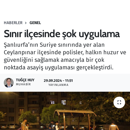
Gündem
HABERLER
GENEL
Haber
Sınır ilçesinde şok uygulama
Kültür Sanat
Şanlıurfa’nın Suriye sınırında yer alan
Ceylanpınar ilçesinde polisler, halkın huzur ve
Kurumsal Haberler
güvenliğini sağlamak amacıyla bir çok
noktada asayiş uygulaması gerçekleştirdi.
Lezzet Durağı
TUĞÇE HUY
29.09.2024 - 11:51
Memur ve Kamu
MUHABIR
YAYINLANMA
Otomobil
Oyun
Ramazan