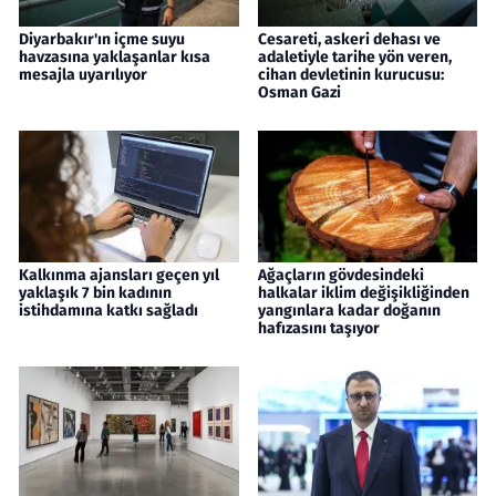
Diyarbakır'ın içme suyu
Cesareti, askeri dehası ve
havzasına yaklaşanlar kısa
adaletiyle tarihe yön veren,
mesajla uyarılıyor
cihan devletinin kurucusu:
Osman Gazi
Kalkınma ajansları geçen yıl
Ağaçların gövdesindeki
yaklaşık 7 bin kadının
halkalar iklim değişikliğinden
istihdamına katkı sağladı
yangınlara kadar doğanın
hafızasını taşıyor