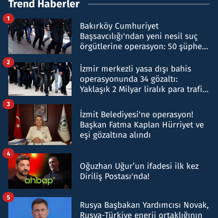
Trend Haberler
1
Bakırköy Cumhuriyet
Başsavcılığı'ndan yeni nesil suç
örgütlerine operasyon: 50 şüpheli
hakkında gözaltı kararı
2
İzmir merkezli yasa dışı bahis
operasyonunda 34 gözaltı:
Yaklaşık 2 Milyar liralık para trafiği
tespit edildi
3
İzmit Belediyesi'ne operasyon!
Başkan Fatma Kaplan Hürriyet ve
eşi gözaltına alındı
4
Oğuzhan Uğur’un ifadesi ilk kez
Diriliş Postası'nda!
5
Rusya Başbakan Yardımcısı Novak,
Rusya-Türkiye enerji ortaklığının