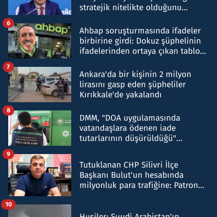
stratejik nitelikte olduğunu
belirtti
6
Ahbap soruşturmasında ifadeler
birbirine girdi: Dokuz şüphelinin
ifadelerinden ortaya çıkan tablo
şok etti
7
Ankara'da bir kişinin 2 milyon
lirasını gasp eden şüpheliler
Kırıkkale'de yakalandı
8
DMM, "DOA uygulamasında
vatandaşlara ödenen iade
tutarlarının düşürüldüğü"
iddiasını yalanladı
9
Tutuklanan CHP Silivri İlçe
Başkanı Bulut'un hesabında
milyonluk para trafiğine: Patron
talimat verdi, ben gönderdim
10
Husiler: Suudi Arabistan'ın