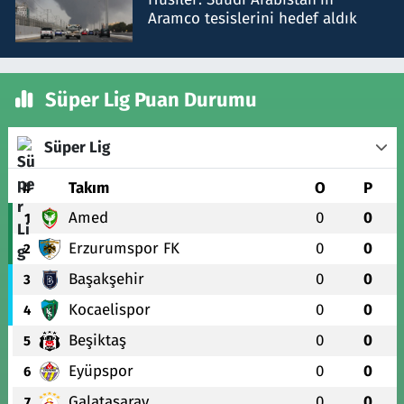
Aramco tesislerini hedef aldık
Süper Lig Puan Durumu
Süper Lig
#
Takım
O
P
Amed
0
0
1
Erzurumspor FK
0
0
2
Başakşehir
0
0
3
Kocaelispor
0
0
4
Beşiktaş
0
0
5
Eyüpspor
0
0
6
Galatasaray
0
0
7