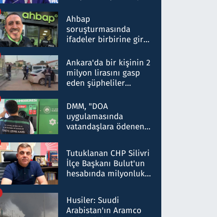
ortaklığının stratejik
nitelikte olduğunu
Ahbap
belirtti
soruşturmasında
ifadeler birbirine girdi:
Dokuz şüphelinin
ifadelerinden ortaya
Ankara'da bir kişinin 2
çıkan tablo şok etti
milyon lirasını gasp
eden şüpheliler
Kırıkkale'de yakalandı
DMM, "DOA
uygulamasında
vatandaşlara ödenen
iade tutarlarının
düşürüldüğü" iddiasını
Tutuklanan CHP Silivri
yalanladı
İlçe Başkanı Bulut'un
hesabında milyonluk
para trafiğine: Patron
talimat verdi, ben
Husiler: Suudi
gönderdim
Arabistan'ın Aramco