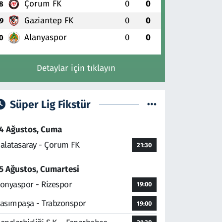
Çorum FK
0
0
8
Gaziantep FK
0
0
9
Alanyaspor
0
0
0
Detaylar için tıklayın
Süper Lig Fikstür
4 Ağustos, Cuma
alatasaray - Çorum FK
21:30
5 Ağustos, Cumartesi
onyaspor - Rizespor
19:00
asımpaşa - Trabzonspor
19:00