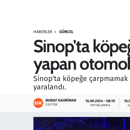
Resmi İlanlar
Rüya Tabirleri
HABERLER
GÜNCEL
Sinop'ta köp
Sağlık
yapan otomobil 
Savunma Sanayi
Seçim 2023
Sinop'ta köpeğe çarpmamak iç
yaralandı.
Spor
MURAT KAHRIMAN
16.09.2024 - 08:10
16.
Teknoloji ve Bilim
EDITÖR
YAYINLANMA
G
Televizyon