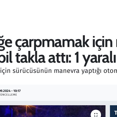
eğe çarpmamak için
takla attı: 1 yaralı
in sürücüsünün manevra yaptığı otomob
09.2024 - 10:17
ÜNCELLEME