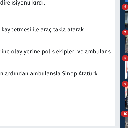
ireksiyonu kırdı.
6
kaybetmesi ile araç takla atarak
7
rine olay yerine polis ekipleri ve ambulans
8
in ardından ambulansla Sinop Atatürk
9
.
10