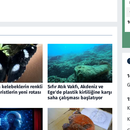
1
1
G
 kelebeklerin renkli
Sıfır Atık Vakfı, Akdeniz ve
ristlerin yeni rotası
Ege'de plastik kirliliğine karşı
saha çalışması başlatıyor
1
K
K