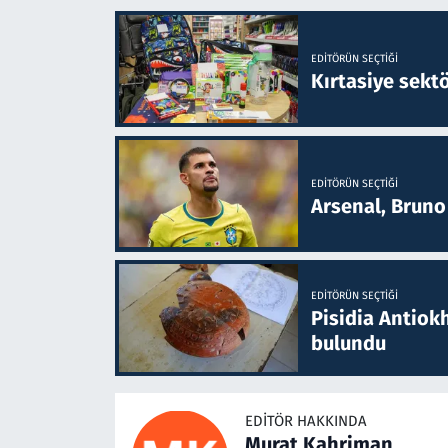
EDITÖRÜN SEÇTIĞI
Kırtasiye sekt
EDITÖRÜN SEÇTIĞI
Arsenal, Bruno 
EDITÖRÜN SEÇTIĞI
Pisidia Antiokh
bulundu
EDITÖR HAKKINDA
Murat Kahriman