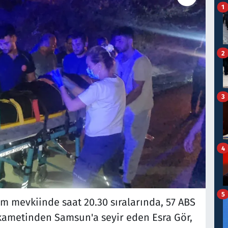
1
2
3
4
5
 mevkiinde saat 20.30 sıralarında, 57 ABS
tikametinden Samsun'a seyir eden Esra Gör,