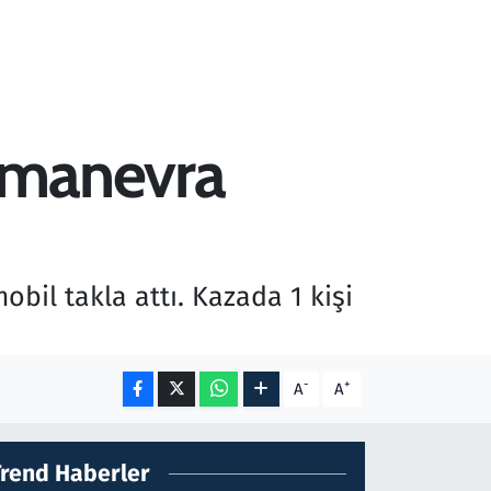
 manevra
il takla attı. Kazada 1 kişi
-
+
A
A
Trend Haberler