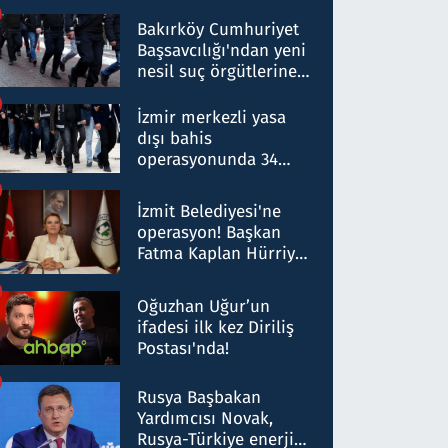
Bakırköy Cumhuriyet
Başsavcılığı'ndan yeni
nesil suç örgütlerine
operasyon: 50 şüpheli
hakkında gözaltı kararı
İzmir merkezli yasa
dışı bahis
operasyonunda 34
gözaltı: Yaklaşık 2
Milyar liralık para
İzmit Belediyesi'ne
trafiği tespit edildi
operasyon! Başkan
Fatma Kaplan Hürriyet
ve eşi gözaltına alındı
Oğuzhan Uğur’un
ifadesi ilk kez Diriliş
Postası'nda!
Rusya Başbakan
Yardımcısı Novak,
Rusya-Türkiye enerji