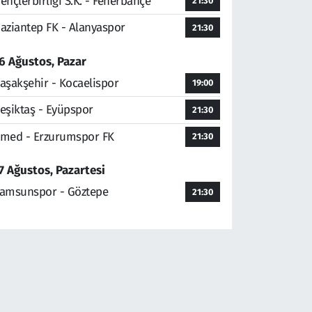
ençlerbirliği S.K. - Fenerbahçe
21:30
aziantep FK - Alanyaspor
21:30
6 Ağustos, Pazar
aşakşehir - Kocaelispor
19:00
eşiktaş - Eyüpspor
21:30
med - Erzurumspor FK
21:30
7 Ağustos, Pazartesi
amsunspor - Göztepe
21:30