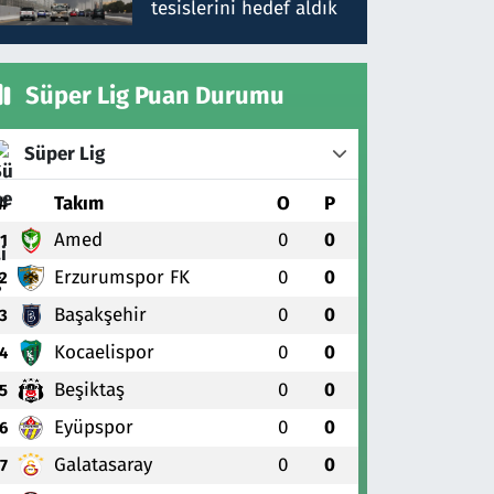
tesislerini hedef aldık
Süper Lig Puan Durumu
Süper Lig
#
Takım
O
P
Amed
0
0
1
Erzurumspor FK
0
0
2
Başakşehir
0
0
3
Kocaelispor
0
0
4
Beşiktaş
0
0
5
Eyüpspor
0
0
6
Galatasaray
0
0
7