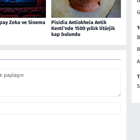
G
G
pay Zeka ve Sinema
Pisidia Antiokheia Antik
1
Kenti'nde 1500 yıllık litürjik
kap bulundu
B
B
A
1
S