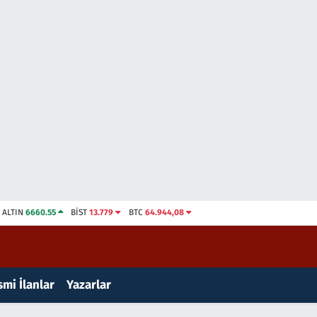
ALTIN
6660.55
BİST
13.779
BTC
64.944,08
mi İlanlar
Yazarlar